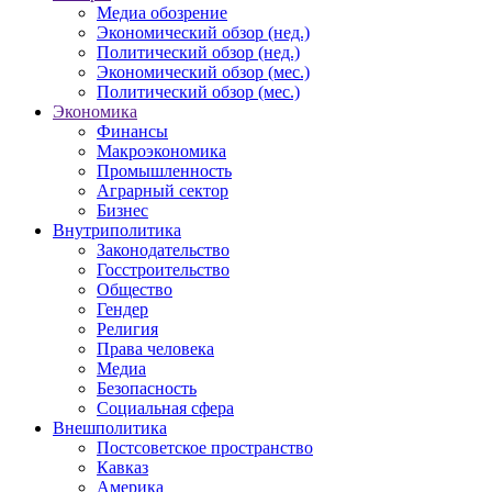
Медиа обозрение
Экономический обзор (нед.)
Политический обзор (нед.)
Экономический обзор (мес.)
Политический обзор (мес.)
Экономика
Финансы
Макроэкономика
Промышленность
Аграрный сектор
Бизнес
Внутриполитика
Законодательство
Госстроительство
Общество
Гендер
Религия
Права человека
Медиа
Безопасность
Социальная сфера
Внешполитика
Постсоветское пространство
Кавказ
Америка