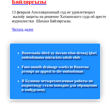
Бяйляргызы
13 февраля Апелляционный суд не удовлетворил
жалобу защиты на решение Хатаинского суда об аресте
журналистки Шахназ Бяйляргызы.
Читать далее
Buzovnada dörd ay davam edən drenaj işləri
ombudsmana müraciətə səbəb olub
Four-month drainage works in Buzovna
prompt an appeal to the ombudsman
В Бузовна четырехмесячные работы по
водоотводу стали поводом для обращения
к омбудсмену