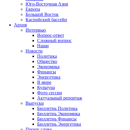
Юго-Восточная Азия
Европа
Большой Восток
Каспийский бассейн
Архив
Интервью
Вопрос-ответ
Сложный вопрос
Наши
Новости
Политика
Общество
Экономика
Финансы
Энергетика
В мире
Культура
Фото сессии
Актуальный репортаж
Выпуски
Бюллетнь Политика
Бюллетнь Экономика
Бюллетнь Финансы
Бюллетнь Энергетика
Прошу слова