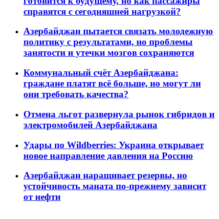
готовится к будущему, но как пассажиры
справятся с сегодняшней нагрузкой?
Азербайджан пытается связать молодежную
политику с результатами, но проблемы
занятости и утечки мозгов сохраняются
Коммунальный счёт Азербайджана:
граждане платят всё больше, но могут ли
они требовать качества?
Отмена льгот развернула рынок гибридов и
электромобилей Азербайджана
Удары по Wildberries: Украина открывает
новое направление давления на Россию
Азербайджан наращивает резервы, но
устойчивость маната по-прежнему зависит
от нефти