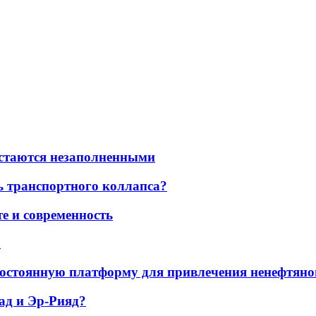
остаются незаполненными
ь транспортного коллапса?
е и современность
а
остоянную платформу для привлечения ненефтяно
ад и Эр-Рияд?