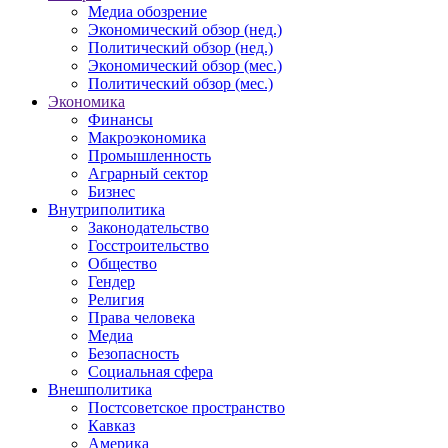
Медиа обозрение
Экономический обзор (нед.)
Политический обзор (нед.)
Экономический обзор (мес.)
Политический обзор (мес.)
Экономика
Финансы
Макроэкономика
Промышленность
Аграрный сектор
Бизнес
Внутриполитика
Законодательство
Госстроительство
Общество
Гендер
Религия
Права человека
Медиа
Безопасность
Социальная сфера
Внешполитика
Постсоветское пространство
Кавказ
Америка