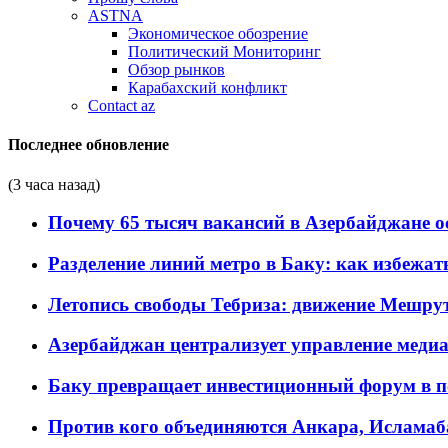
ASTNA
Экономическое обозрение
Политический Мониторинг
Обзор рынков
Карабахский конфликт
Contact az
Последнее обновление
(3 часа назад)
Почему 65 тысяч вакансий в Азербайджане 
Разделение линий метро в Баку: как избежат
Летопись свободы Тебриза: движение Мешрут
Азербайджан централизует управление меди
Баку превращает инвестиционный форум в п
Против кого объединяются Анкара, Исламаб