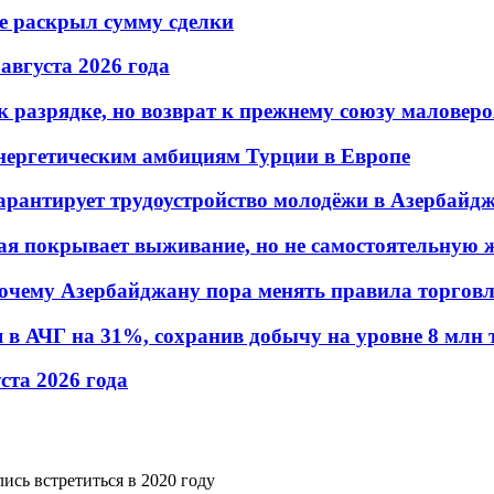
не раскрыл сумму сделки
 августа 2026 года
 разрядке, но возврат к прежнему союзу маловеро
энергетическим амбициям Турции в Европе
гарантирует трудоустройство молодёжи в Азербайд
ая покрывает выживание, но не самостоятельную 
почему Азербайджану пора менять правила торгов
в АЧГ на 31%, сохранив добычу на уровне 8 млн 
уста 2026 года
ись встретиться в 2020 году