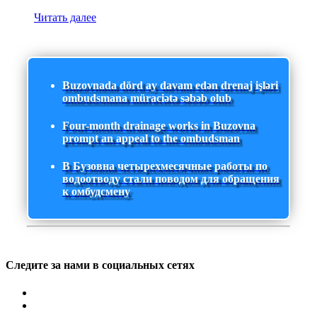
Читать далее
Buzovnada dörd ay davam edən drenaj işləri
ombudsmana müraciətə səbəb olub
Four-month drainage works in Buzovna
prompt an appeal to the ombudsman
В Бузовна четырехмесячные работы по
водоотводу стали поводом для обращения
к омбудсмену
Следите за нами в социальных сетях