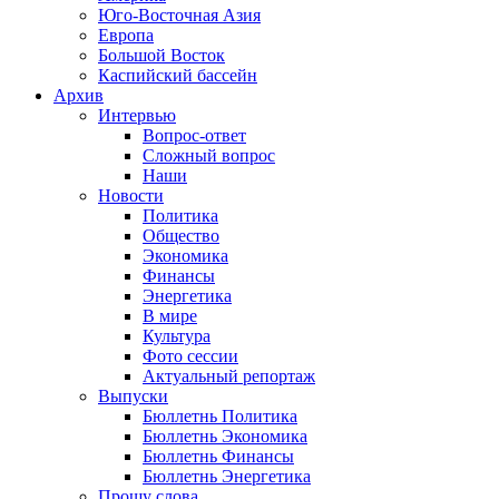
Юго-Восточная Азия
Европа
Большой Восток
Каспийский бассейн
Архив
Интервью
Вопрос-ответ
Сложный вопрос
Наши
Новости
Политика
Общество
Экономика
Финансы
Энергетика
В мире
Культура
Фото сессии
Актуальный репортаж
Выпуски
Бюллетнь Политика
Бюллетнь Экономика
Бюллетнь Финансы
Бюллетнь Энергетика
Прошу слова