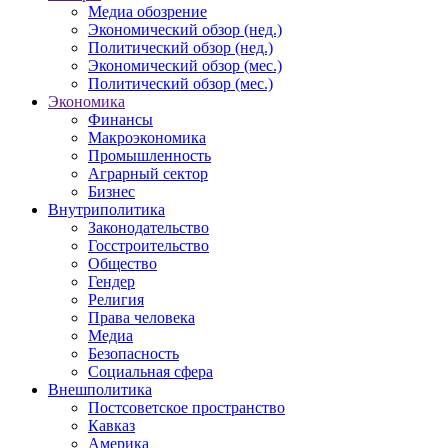
Медиа обозрение
Экономический обзор (нед.)
Политический обзор (нед.)
Экономический обзор (мес.)
Политический обзор (мес.)
Экономика
Финансы
Макроэкономика
Промышленность
Аграрный сектор
Бизнес
Внутриполитика
Законодательство
Госстроительство
Общество
Гендер
Религия
Права человека
Медиа
Безопасность
Социальная сфера
Внешполитика
Постсоветское пространство
Кавказ
Америка