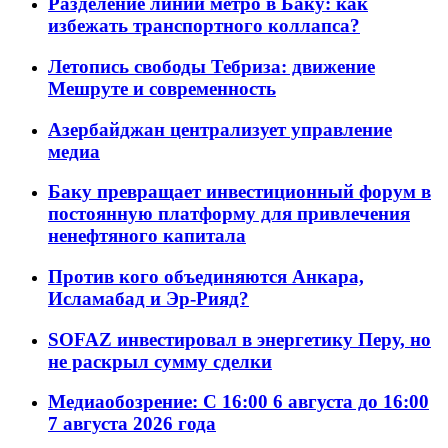
Разделение линий метро в Баку: как
избежать транспортного коллапса?
Летопись свободы Тебриза: движение
Мешруте и современность
Азербайджан централизует управление
медиа
Баку превращает инвестиционный форум в
постоянную платформу для привлечения
ненефтяного капитала
Против кого объединяются Анкара,
Исламабад и Эр-Рияд?
SOFAZ инвестировал в энергетику Перу, но
не раскрыл сумму сделки
Медиаобозрение: С 16:00 6 августа до 16:00
7 августа 2026 года