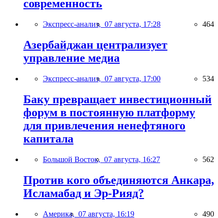
современность
Экспресс-анализ,
07 августа, 17:28
464
Азербайджан централизует
управление медиа
Экспресс-анализ,
07 августа, 17:00
534
Баку превращает инвестиционный
форум в постоянную платформу
для привлечения ненефтяного
капитала
Большой Восток,
07 августа, 16:27
562
Против кого объединяются Анкара,
Исламабад и Эр-Рияд?
Америка,
07 августа, 16:19
490