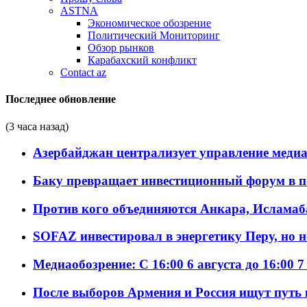
ASTNA
Экономическое обозрение
Политический Мониторинг
Обзор рынков
Карабахский конфликт
Contact az
Последнее обновление
(3 часа назад)
Азербайджан централизует управление меди
Баку превращает инвестиционный форум в п
Против кого объединяются Анкара, Исламаб
SOFAZ инвестировал в энергетику Перу, но 
Медиаобозрение: С 16:00 6 августа до 16:00 7
После выборов Армения и Россия ищут путь к