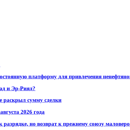
а
остоянную платформу для привлечения ненефтяно
ад и Эр-Рияд?
не раскрыл сумму сделки
 августа 2026 года
 разрядке, но возврат к прежнему союзу маловеро