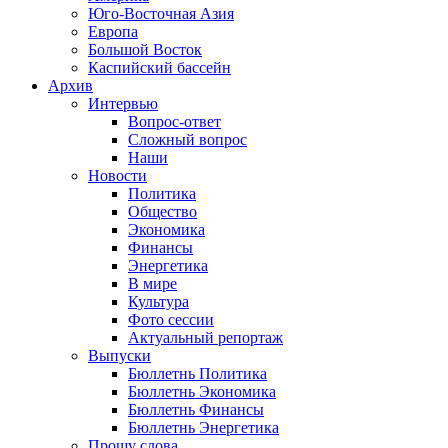
Юго-Восточная Азия
Европа
Большой Восток
Каспийский бассейн
Архив
Интервью
Вопрос-ответ
Сложный вопрос
Наши
Новости
Политика
Общество
Экономика
Финансы
Энергетика
В мире
Культура
Фото сессии
Актуальный репортаж
Выпуски
Бюллетнь Политика
Бюллетнь Экономика
Бюллетнь Финансы
Бюллетнь Энергетика
Прошу слова