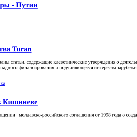
оры - Путин
а
тва Turan
кованы статьи, содержащие клеветнические утверждения о деятел
 западного финансирования и подчиняющееся интересам зарубежн
ка
в Кишиневе
ении молдавско-российского соглашения от 1998 года о созд