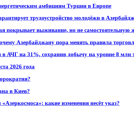
энергетическим амбициям Турции в Европе
гарантирует трудоустройство молодёжи в Азербайд
ая покрывает выживание, но не самостоятельную 
почему Азербайджану пора менять правила торгов
в АЧГ на 31%, сохранив добычу на уровне 8 млн 
уста 2026 года
бюрократия?
ана в Киев?
«Азеркосмоса»: какие изменения несёт указ?