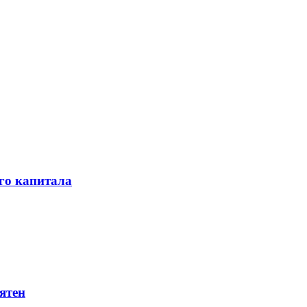
го капитала
ятен