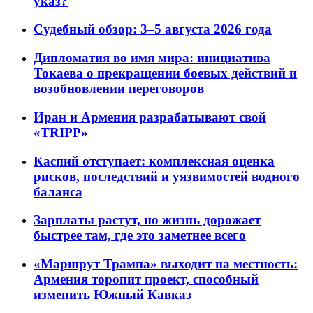
указ?
Судебный обзор: 3–5 августа 2026 года
Дипломатия во имя мира: инициатива
Токаева о прекращении боевых действий и
возобновлении переговоров
Иран и Армения разрабатывают свой
«TRIPP»
Каспий отступает: комплексная оценка
рисков, последствий и уязвимостей водного
баланса
Зарплаты растут, но жизнь дорожает
быстрее там, где это заметнее всего
«Маршрут Трампа» выходит на местность:
Армения торопит проект, способный
изменить Южный Кавказ