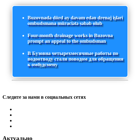
Buzovnada dörd ay davam edən drenaj işləri
ombudsmana müraciətə səbəb olub
Four-month drainage works in Buzovna
prompt an appeal to the ombudsman
В Бузовна четырехмесячные работы по
водоотводу стали поводом для обращения
к омбудсмену
Следите за нами в социальных сетях
Актуально