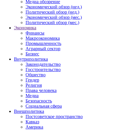
Медиа обозрение
Экономический обзор (нед.)
Политический обзор (нед.)
Экономический обзор (мес.)
Политический обзор (мес.)
Экономика
Финансы
Макроэкономика
Промышленность
Аграрный сектор
Бизнес
Внутриполитика
Законодательство
Госстроительство
Общество
Гендер
Религия
Права человека
Медиа
Безопасность
Социальная сфера
Внешполитика
Постсоветское пространство
Кавказ
Америка