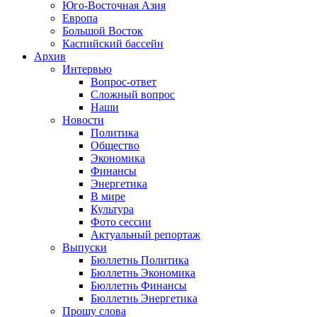
Юго-Восточная Азия
Европа
Большой Восток
Каспийский бассейн
Архив
Интервью
Вопрос-ответ
Сложный вопрос
Наши
Новости
Политика
Общество
Экономика
Финансы
Энергетика
В мире
Культура
Фото сессии
Актуальный репортаж
Выпуски
Бюллетнь Политика
Бюллетнь Экономика
Бюллетнь Финансы
Бюллетнь Энергетика
Прошу слова