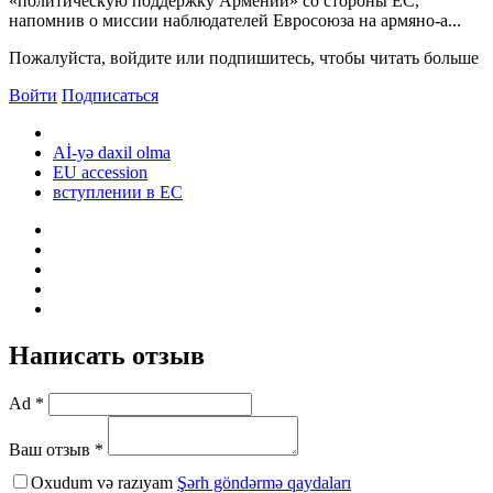
«политическую поддержку Армении» со стороны ЕС,
напомнив о миссии наблюдателей Евросоюза на армяно-а...
Пожалуйста, войдите или подпишитесь, чтобы читать больше
Войти
Подписаться
Aİ-yə daxil olma
EU accession
вступлении в ЕС
Написать отзыв
Ad *
Ваш отзыв *
Oxudum və razıyam
Şərh göndərmə qaydaları