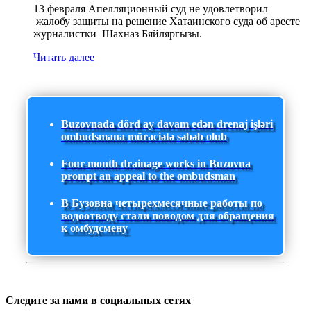
13 февраля Апелляционный суд не удовлетворил
жалобу защиты на решение Хатаинского суда об аресте
журналистки Шахназ Бяйляргызы.
Читать далее
Buzovnada dörd ay davam edən drenaj işləri
ombudsmana müraciətə səbəb olub
Four-month drainage works in Buzovna
prompt an appeal to the ombudsman
В Бузовна четырехмесячные работы по
водоотводу стали поводом для обращения
к омбудсмену
Следите за нами в социальных сетях