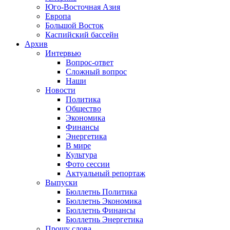
Юго-Восточная Азия
Европа
Большой Восток
Каспийский бассейн
Архив
Интервью
Вопрос-ответ
Сложный вопрос
Наши
Новости
Политика
Общество
Экономика
Финансы
Энергетика
В мире
Культура
Фото сессии
Актуальный репортаж
Выпуски
Бюллетнь Политика
Бюллетнь Экономика
Бюллетнь Финансы
Бюллетнь Энергетика
Прошу слова