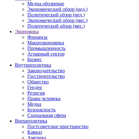
Медиа обозрение
Экономический обзор (нед.)
Политический обзор (нед.)
Экономический обзор (мес.)
Политический обзор (мес.)
Экономика
Финансы
Макроэкономика
Промышленность
Аграрный сектор
Бизнес
Внутриполитика
Законодательство
Госстроительство
Общество
Гендер
Религия
Права человека
Медиа
Безопасность
Социальная сфера
Внешполитика
Постсоветское пространство
Кавказ
Америка