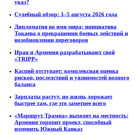
указ?
Судебный обзор: 3–5 августа 2026 года
Дипломатия во имя мира: инициатива
Токаева о прекращении боевых действий и
возобновлении переговоров
Иран и Армения разрабатывают свой
«TRIPP»
Каспий отступает: комплексная оценка
рисков, последствий и уязвимостей водного
баланса
Зарплаты растут, но жизнь дорожает
быстрее там, где это заметнее всего
«Маршрут Трампа» выходит на местность:
Армения торопит проект, способный
изменить Южный Кавказ