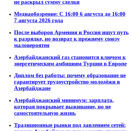
не раскрыл сумму сделки
Медиаобозрение: С 16:00 6 августа до 16:00
7 августа 2026 года
После выборов Армения и Россия ищут путь
к разрядке, но возврат к прежнему союзу
маловероятен
Азербайджанский газ становится ключом к
энергетическим амбициям Турции в Европе
Диплом без работы: почему образование не
гарантирует трудоустройство молодёжи в
Азербайджане
Азербайджанский минимум: зарплата,
которая покрывает выживание, но не
самостоятельную жизнь
Традиционные рынки под давлением сетей: