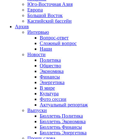
Юго-Восточная Азия
Европа
Большой Восток
Каспийский бассейн
Архив
Интервью
Вопрос-ответ
Сложный вопрос
Наши
Новости
Политика
Общество
Экономика
Финансы
Энергетика
В мире
Культура
Фото сессии
Актуальный репортаж
Выпуски
Бюллетнь Политика
Бюллетнь Экономика
Бюллетнь Финансы
Бюллетнь Энергетика
Прошу слова