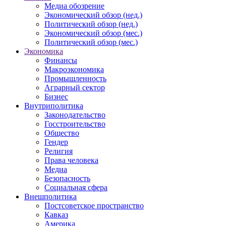
Медиа обозрение
Экономический обзор (нед.)
Политический обзор (нед.)
Экономический обзор (мес.)
Политический обзор (мес.)
Экономика
Финансы
Макроэкономика
Промышленность
Аграрный сектор
Бизнес
Внутриполитика
Законодательство
Госстроительство
Общество
Гендер
Религия
Права человека
Медиа
Безопасность
Социальная сфера
Внешполитика
Постсоветское пространство
Кавказ
Америка