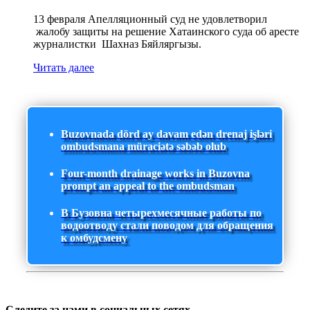
13 февраля Апелляционный суд не удовлетворил
жалобу защиты на решение Хатаинского суда об аресте
журналистки Шахназ Бяйляргызы.
Читать далее
Buzovnada dörd ay davam edən drenaj işləri
ombudsmana müraciətə səbəb olub
Four-month drainage works in Buzovna
prompt an appeal to the ombudsman
В Бузовна четырехмесячные работы по
водоотводу стали поводом для обращения
к омбудсмену
Следите за нами в социальных сетях