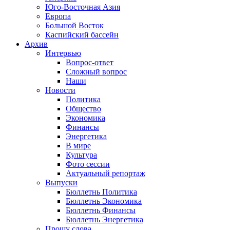
Юго-Восточная Азия
Европа
Большой Восток
Каспийский бассейн
Архив
Интервью
Вопрос-ответ
Сложный вопрос
Наши
Новости
Политика
Общество
Экономика
Финансы
Энергетика
В мире
Культура
Фото сессии
Актуальный репортаж
Выпуски
Бюллетнь Политика
Бюллетнь Экономика
Бюллетнь Финансы
Бюллетнь Энергетика
Прошу слова