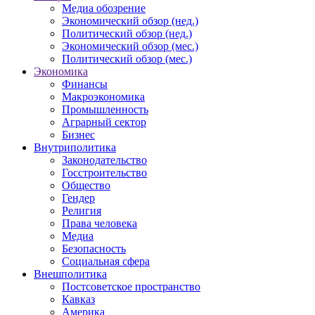
Медиа обозрение
Экономический обзор (нед.)
Политический обзор (нед.)
Экономический обзор (мес.)
Политический обзор (мес.)
Экономика
Финансы
Макроэкономика
Промышленность
Аграрный сектор
Бизнес
Внутриполитика
Законодательство
Госстроительство
Общество
Гендер
Религия
Права человека
Медиа
Безопасность
Социальная сфера
Внешполитика
Постсоветское пространство
Кавказ
Америка