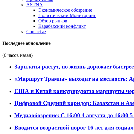
ASTNA
Экономическое обозрение
Политический Мониторинг
Обзор рынков
Карабахский конфликт
Contact az
Последнее обновление
(6 часов назад)
Зарплаты растут, но жизнь дорожает быстрее т
«Маршрут Трампа» выходит на местность: А
США и Китай конкурируютза маршруты че
Цифровой Средний коридор: Казахстан и Аз
Медиаобозрение: С 16:00 4 августа до 16:00 5
Вводится возрастной порог 16 лет для социа