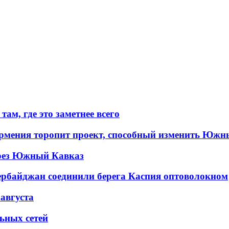
ам, где это заметнее всего
рмения торопит проект, способный изменить Южн
рез Южный Кавказ
ербайджан соединили берега Каспия оптоволокном
 августа
льных сетей