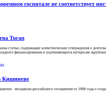
ремном госпитале не соответствует инс
а
тва Turan
кованы статьи, содержащие клеветнические утверждения о деятел
 западного финансирования и подчиняющееся интересам зарубежн
ка
в Кишиневе
ении молдавско-российского соглашения от 1998 года о созд