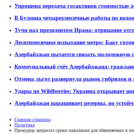
Упрощена передача госактивов стоимостью д
В Бузовна четырехмесячные работы по водоо
Тучи над президентом Ирана: отрицание отст
Десятимесячное испытание метро: Баку готов
Азербайджан пытается связать молодежную п
Коммунальный счёт Азербайджана: граждане 
Отмена льгот развернула рынок гибридов и
Удары по Wildberries: Украина открывает но
Азербайджан наращивает резервы, но устойч
Главная страница
Политика
Прокурор запросил сроки наказания для обвиняемых в п