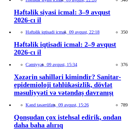
Həftəlik siyasi icmal: 3–9 avqust
2026-cı il
Həftəlik iqtisadi icmal,
09 avqust, 22:18
350
Həftəlik iqtisadi icmal: 2–9 avqust
2026-cı il
Cəmiyyət,
09 avqust, 15:34
376
Xəzərin sahilləri kimindir? Sanitar-
epidemioloji təhlükəsizlik, dövlət
məsuliyyəti və vətəndaş davranışı
Kənd təsərrüfatı,
09 avqust, 15:26
789
Qonşudan çox istehsal edirik, ondan
daha baha alırıq