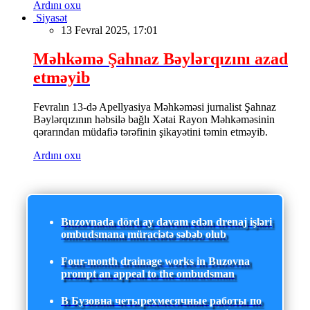
Ardını oxu
Siyasət
13 Fevral 2025, 17:01
Məhkəmə Şahnaz Bəylərqızını azad
etməyib
Fevralın 13-də Apellyasiya Məhkəməsi jurnalist Şahnaz
Bəylərqızının həbsilə bağlı Xətai Rayon Məhkəməsinin
qərarından müdafiə tərəfinin şikayətini təmin etməyib.
Ardını oxu
Buzovnada dörd ay davam edən drenaj işləri
ombudsmana müraciətə səbəb olub
Four-month drainage works in Buzovna
prompt an appeal to the ombudsman
В Бузовна четырехмесячные работы по