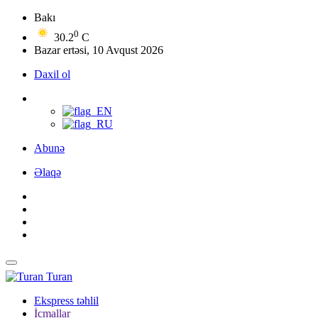
Bakı
0
30.2
C
Bazar ertəsi, 10 Avqust 2026
Daxil ol
Abunə
Əlaqə
Turan
Ekspress təhlil
İcmallar