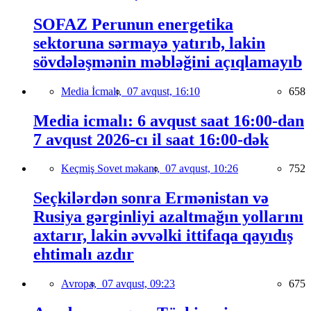
SOFAZ Perunun energetika
sektoruna sərmayə yatırıb, lakin
sövdələşmənin məbləğini açıqlamayıb
Media İcmalı,
07 avqust, 16:10
658
Media icmalı: 6 avqust saat 16:00-dan
7 avqust 2026-cı il saat 16:00-dək
Keçmiş Sovet məkanı,
07 avqust, 10:26
752
Seçkilərdən sonra Ermənistan və
Rusiya gərginliyi azaltmağın yollarını
axtarır, lakin əvvəlki ittifaqa qayıdış
ehtimalı azdır
Avropa,
07 avqust, 09:23
675