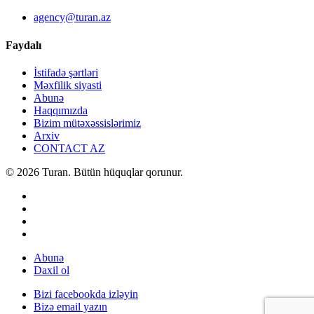
agency@turan.az
Faydalı
İstifadə şərtləri
Məxfilik siyasti
Abunə
Haqqımızda
Bizim mütəxəssislərimiz
Arxiv
CONTACT AZ
© 2026 Turan. Bütün hüquqlar qorunur.
Abunə
Daxil ol
Bizi facebookda izləyin
Bizə email yazın