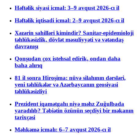
Həftəlik siyasi icmal: 3–9 avqust 2026-cı il
Həftəlik iqtisadi icmal: 2–9 avqust 2026-cı il
Xəzərin sahilləri kimindir? Sanitar-epidemioloji
təhlükəsizlik, dövlət məsuliyyəti və vətəndaş
davranışı
Qonşudan çox istehsal edirik, ondan daha
baha alırıq
81 il sonra Hiroşima: nüvə silahının dərsləri,
yeni təhlükələr və Azərbaycanın geosiyasi
təhlükəsizliyi
Prezident iqamətgahı niyə məhz Zuğulbada
yaradılıb? Təbiətin özünün seçdiyi bir məkanın
tarixçəsi
Məhkəmə icmalı: 6–7 avqust 2026-cı il