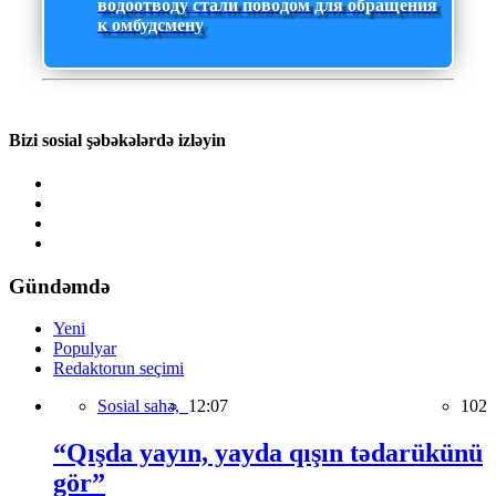
водоотводу стали поводом для обращения
к омбудсмену
Bizi sosial şəbəkələrdə izləyin
Gündəmdə
Yeni
Populyar
Redaktorun seçimi
Sosial sahə,
12:07
102
“Qışda yayın, yayda qışın tədarükünü
gör”