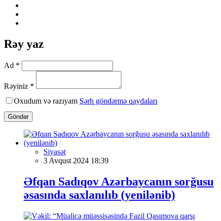
Rəy yaz
Ad *
Rəyiniz *
Oxudum və razıyam
Şərh göndərmə qaydaları
Göndər
Siyasət
3 Avqust 2024 18:39
Əfqan Sadıqov Azərbaycanın sorğusu
əsasında saxlanılıb (yenilənib)