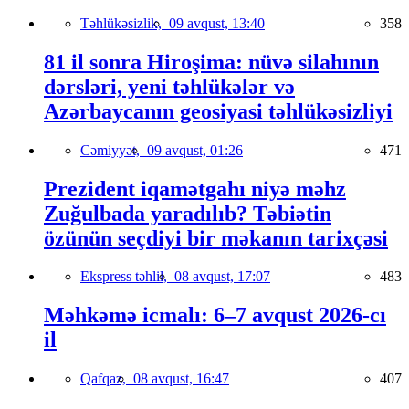
Təhlükəsizlik,
09 avqust, 13:40
358
81 il sonra Hiroşima: nüvə silahının
dərsləri, yeni təhlükələr və
Azərbaycanın geosiyasi təhlükəsizliyi
Cəmiyyət,
09 avqust, 01:26
471
Prezident iqamətgahı niyə məhz
Zuğulbada yaradılıb? Təbiətin
özünün seçdiyi bir məkanın tarixçəsi
Ekspress təhlil,
08 avqust, 17:07
483
Məhkəmə icmalı: 6–7 avqust 2026-cı
il
Qafqaz,
08 avqust, 16:47
407