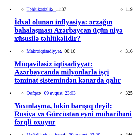
Təhlükəsizlik,
11:37
119
İdxal olunan inflyasiya: ərzağın
bahalaşması Azərbaycan üçün niyə
xüsusilə təhlükəlidir?
Makroiqtisadiyyat,
00:16
316
Müqaviləsiz iqtisadiyyat:
Azərbaycanda milyonlarla işçi
təminat sistemindən kənarda qalır
Qafqaz,
09 avqust, 23:03
325
Yaxınlaşma, lakin barışıq deyil:
Rusiya və Gürcüstan eyni müharibəni
fərqli oxuyur
Həftəlik siyasi icmal,
09 avqust, 22:20
346