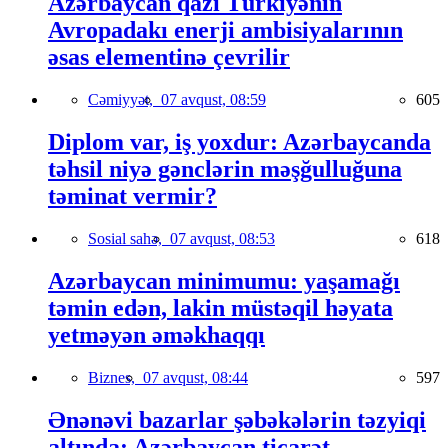
Azərbaycan qazı Türkiyənin
Avropadakı enerji ambisiyalarının
əsas elementinə çevrilir
Cəmiyyət,
07 avqust, 08:59
605
Diplom var, iş yoxdur: Azərbaycanda
təhsil niyə gənclərin məşğulluğuna
təminat vermir?
Sosial sahə,
07 avqust, 08:53
618
Azərbaycan minimumu: yaşamağı
təmin edən, lakin müstəqil həyata
yetməyən əməkhaqqı
Biznes,
07 avqust, 08:44
597
Ənənəvi bazarlar şəbəkələrin təzyiqi
altında: Azərbaycan ticarət