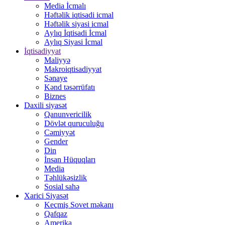
Media İcmalı
Həftəlik iqtisadi icmal
Həftəlik siyasi icmal
Aylıq İqtisadi İcmal
Aylıq Siyasi İcmal
İqtisadiyyat
Maliyyə
Makroiqtisadiyyat
Sənaye
Kənd təsərrüfatı
Biznes
Daxili siyasət
Qanunvericilik
Dövlət quruculuğu
Cəmiyyət
Gender
Din
İnsan Hüquqları
Media
Təhlükəsizlik
Sosial sahə
Xarici Siyasət
Keçmiş Sovet məkanı
Qafqaz
Amerika