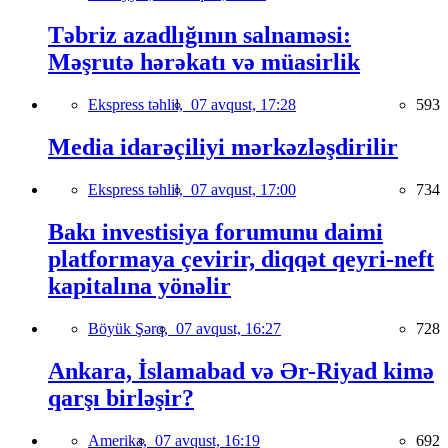
Təbriz azadlığının salnaməsi:
Məşrutə hərəkatı və müasirlik
Ekspress təhlil,
07 avqust, 17:28
593
Media idarəçiliyi mərkəzləşdirilir
Ekspress təhlil,
07 avqust, 17:00
734
Bakı investisiya forumunu daimi
platformaya çevirir, diqqət qeyri-neft
kapitalına yönəlir
Böyük Şərq,
07 avqust, 16:27
728
Ankara, İslamabad və Ər-Riyad kimə
qarşı birləşir?
Amerika,
07 avqust, 16:19
692