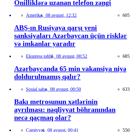
Onilliklərə uzanan telefon zəngi
Amerika,
08 avqust, 12:32
605
ABŞ-ın Rusiyaya qarşı yeni
sanksiyaları Azərbaycan üçün risklər
və imkanlar yaradır
Ekspress təhlil,
08 avqust, 00:52
685
Azərbaycanda 65 min vakansiya niyə
doldurulmamış qalır?
Sosial sahə,
08 avqust, 00:50
633
Bakı metrosunun xətlərinin
ayrılması: nəqliyyat böhranından
necə qaçmaq olar?
Cəmiyyət,
08 avqust, 00:41
550