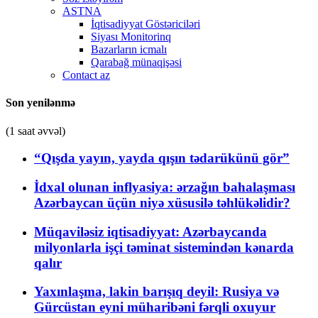
ASTNA
İqtisadiyyat Göstəriciləri
Siyası Monitorinq
Bazarların icmalı
Qarabağ münaqişəsi
Contact az
Son yenilənmə
(1 saat əvvəl)
“Qışda yayın, yayda qışın tədarükünü gör”
İdxal olunan inflyasiya: ərzağın bahalaşması
Azərbaycan üçün niyə xüsusilə təhlükəlidir?
Müqaviləsiz iqtisadiyyat: Azərbaycanda
milyonlarla işçi təminat sistemindən kənarda
qalır
Yaxınlaşma, lakin barışıq deyil: Rusiya və
Gürcüstan eyni müharibəni fərqli oxuyur