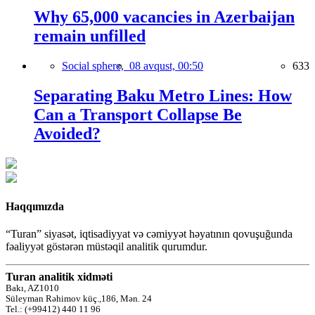
Why 65,000 vacancies in Azerbaijan
remain unfilled
Social sphere,
08 avqust, 00:50
633
Separating Baku Metro Lines: How
Can a Transport Collapse Be
Avoided?
Haqqımızda
“Turan” siyasət, iqtisadiyyat və cəmiyyət həyatının qovuşuğunda
fəaliyyət göstərən müstəqil analitik qurumdur.
Turan analitik xidməti
Bakı, AZ1010
Süleyman Rəhimov küç.,186, Mən. 24
Tel.: (+99412) 440 11 96