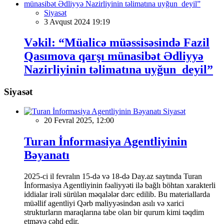
Siyasət
3 Avqust 2024 19:19
Vəkil: “Müalicə müəssisəsində Fazil
Qasımova qarşı münasibət Ədliyyə
Nazirliyinin təlimatına uyğun deyil”
Siyasət
Siyasət
20 Fevral 2025, 12:00
Turan İnformasiya Agentliyinin
Bəyanatı
2025-ci il fevralın 15-də və 18-də Day.az saytında Turan
İnformasiya Agentliyinin fəaliyyəti ilə bağlı böhtan xarakterli
iddialar irəli sürülən məqalələr dərc edilib. Bu materiallarda
müəllif agentliyi Qərb maliyyəsindən asılı və xarici
strukturların maraqlarına tabe olan bir qurum kimi təqdim
etməyə cəhd edir.