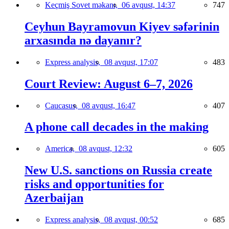
Keçmiş Sovet məkanı,
06 avqust, 14:37
747
Ceyhun Bayramovun Kiyev səfərinin
arxasında nə dayanır?
Express analysis,
08 avqust, 17:07
483
Court Review: August 6–7, 2026
Caucasus,
08 avqust, 16:47
407
A phone call decades in the making
America,
08 avqust, 12:32
605
New U.S. sanctions on Russia create
risks and opportunities for
Azerbaijan
Express analysis,
08 avqust, 00:52
685