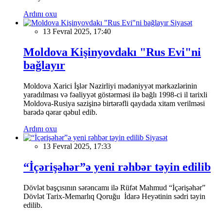
Ardını oxu
Siyasət
13 Fevral 2025, 17:40
Moldova Kişinyovdakı "Rus Evi"ni
bağlayır
Moldova Xarici İşlər Nazirliyi mədəniyyət mərkəzlərinin
yaradılması və fəaliyyət göstərməsi ilə bağlı 1998-ci il tarixli
Moldova-Rusiya sazişinə birtərəfli qaydada xitam verilməsi
barədə qərar qəbul edib.
Ardını oxu
Siyasət
13 Fevral 2025, 17:33
“İçərişəhər”ə yeni rəhbər təyin edilib
Dövlət başçısının sərəncamı ilə Rüfət Mahmud “İçərişəhər”
Dövlət Tarix-Memarlıq Qoruğu İdarə Heyətinin sədri təyin
edilib.