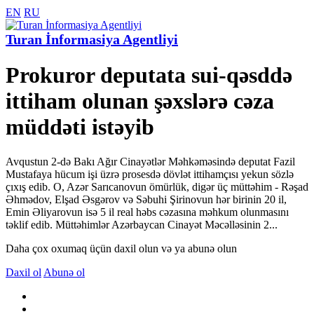
EN
RU
Turan İnformasiya Agentliyi
Prokuror deputata sui-qəsddə
ittiham olunan şəxslərə cəza
müddəti istəyib
Avqustun 2-də Bakı Ağır Cinayətlər Məhkəməsində deputat Fazil
Mustafaya hücum işi üzrə prosesdə dövlət ittihamçısı yekun sözlə
çıxış edib. O, Azər Sarıcanovun ömürlük, digər üç müttəhim - Rəşad
Əhmədov, Elşad Əsgərov və Səbuhi Şirinovun hər birinin 20 il,
Emin Əliyarovun isə 5 il real həbs cəzasına məhkum olunmasını
təklif edib. Müttəhimlər Azərbaycan Cinayət Məcəlləsinin 2...
Daha çox oxumaq üçün daxil olun və ya abunə olun
Daxil ol
Abunə ol