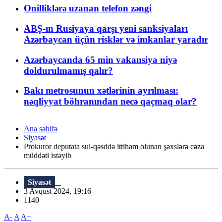
Onilliklərə uzanan telefon zəngi
ABŞ-ın Rusiyaya qarşı yeni sanksiyaları
Azərbaycan üçün risklər və imkanlar yaradır
Azərbaycanda 65 min vakansiya niyə
doldurulmamış qalır?
Bakı metrosunun xətlərinin ayrılması:
nəqliyyat böhranından necə qaçmaq olar?
Ana səhifə
Siyasət
Prokuror deputata sui-qəsddə ittiham olunan şəxslərə cəza
müddəti istəyib
Siyasət
3 Avqust 2024, 19:16
1140
A-
A
A+