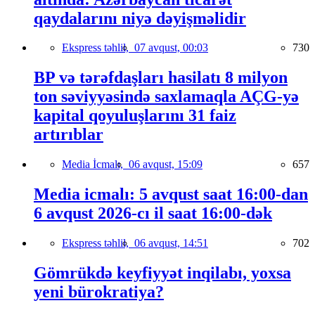
qaydalarını niyə dəyişməlidir
Ekspress təhlil,
07 avqust, 00:03
730
BP və tərəfdaşları hasilatı 8 milyon
ton səviyyəsində saxlamaqla AÇG-yə
kapital qoyuluşlarını 31 faiz
artırıblar
Media İcmalı,
06 avqust, 15:09
657
Media icmalı: 5 avqust saat 16:00-dan
6 avqust 2026-cı il saat 16:00-dək
Ekspress təhlil,
06 avqust, 14:51
702
Gömrükdə keyfiyyət inqilabı, yoxsa
yeni bürokratiya?