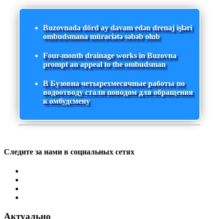
Buzovnada dörd ay davam edən drenaj işləri
ombudsmana müraciətə səbəb olub
Four-month drainage works in Buzovna
prompt an appeal to the ombudsman
В Бузовна четырехмесячные работы по
водоотводу стали поводом для обращения
к омбудсмену
Следите за нами в социальных сетях
Актуально