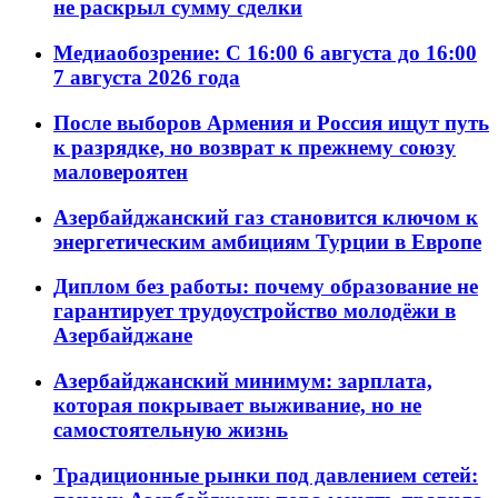
не раскрыл сумму сделки
Медиаобозрение: С 16:00 6 августа до 16:00
7 августа 2026 года
После выборов Армения и Россия ищут путь
к разрядке, но возврат к прежнему союзу
маловероятен
Азербайджанский газ становится ключом к
энергетическим амбициям Турции в Европе
Диплом без работы: почему образование не
гарантирует трудоустройство молодёжи в
Азербайджане
Азербайджанский минимум: зарплата,
которая покрывает выживание, но не
самостоятельную жизнь
Традиционные рынки под давлением сетей: