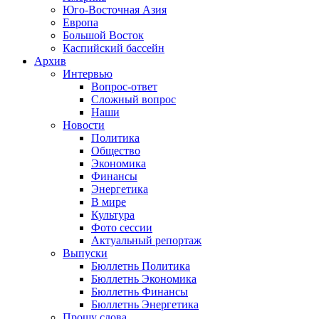
Юго-Восточная Азия
Европа
Большой Восток
Каспийский бассейн
Архив
Интервью
Вопрос-ответ
Сложный вопрос
Наши
Новости
Политика
Общество
Экономика
Финансы
Энергетика
В мире
Культура
Фото сессии
Актуальный репортаж
Выпуски
Бюллетнь Политика
Бюллетнь Экономика
Бюллетнь Финансы
Бюллетнь Энергетика
Прошу слова