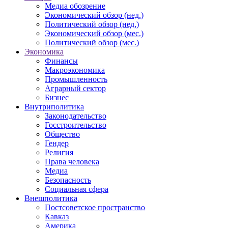
Медиа обозрение
Экономический обзор (нед.)
Политический обзор (нед.)
Экономический обзор (мес.)
Политический обзор (мес.)
Экономика
Финансы
Макроэкономика
Промышленность
Аграрный сектор
Бизнес
Внутриполитика
Законодательство
Госстроительство
Общество
Гендер
Религия
Права человека
Медиа
Безопасность
Социальная сфера
Внешполитика
Постсоветское пространство
Кавказ
Америка