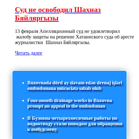
Суд не освободил Шахназ
Бяйляргызы
13 февраля Апелляционный суд не удовлетворил
жалобу защиты на решение Хатаинского суда об аресте
журналистки Шахназ Бяйляргызы.
Читать далее
Buzovnada dörd ay davam edən drenaj işləri
ombudsmana müraciətə səbəb olub
Four-month drainage works in Buzovna
prompt an appeal to the ombudsman
В Бузовна четырехмесячные работы по
водоотводу стали поводом для обращения
к омбудсмену