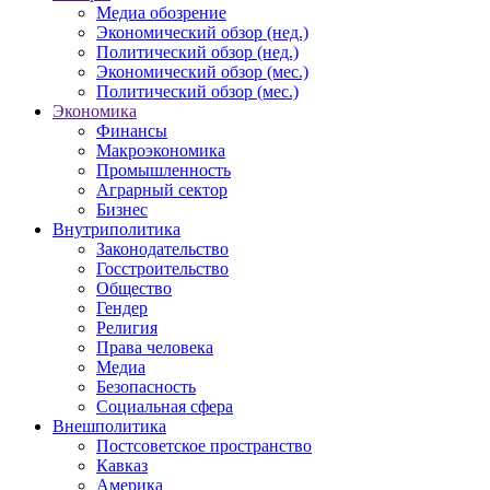
Медиа обозрение
Экономический обзор (нед.)
Политический обзор (нед.)
Экономический обзор (мес.)
Политический обзор (мес.)
Экономика
Финансы
Макроэкономика
Промышленность
Аграрный сектор
Бизнес
Внутриполитика
Законодательство
Госстроительство
Общество
Гендер
Религия
Права человека
Медиа
Безопасность
Социальная сфера
Внешполитика
Постсоветское пространство
Кавказ
Америка