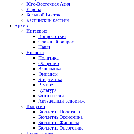
Юго-Восточная Азия
Европа
Большой Восток
Каспийский бассейн
Архив
Интервью
Вопрос-ответ
Сложный вопрос
Наши
Новости
Политика
Общество
Экономика
Финансы
Энергетика
В мире
Культура
Фото сессии
Актуальный репортаж
Выпуски
Бюллетнь Политика
Бюллетнь Экономика
Бюллетнь Финансы
Бюллетнь Энергетика
Прошу слова