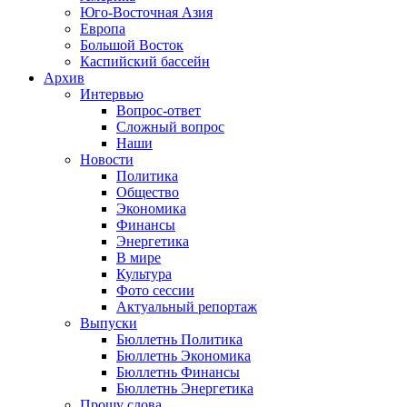
Юго-Восточная Азия
Европа
Большой Восток
Каспийский бассейн
Архив
Интервью
Вопрос-ответ
Сложный вопрос
Наши
Новости
Политика
Общество
Экономика
Финансы
Энергетика
В мире
Культура
Фото сессии
Актуальный репортаж
Выпуски
Бюллетнь Политика
Бюллетнь Экономика
Бюллетнь Финансы
Бюллетнь Энергетика
Прошу слова