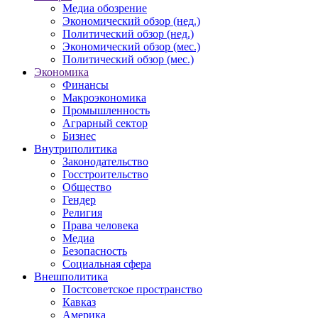
Медиа обозрение
Экономический обзор (нед.)
Политический обзор (нед.)
Экономический обзор (мес.)
Политический обзор (мес.)
Экономика
Финансы
Макроэкономика
Промышленность
Аграрный сектор
Бизнес
Внутриполитика
Законодательство
Госстроительство
Общество
Гендер
Религия
Права человека
Медиа
Безопасность
Социальная сфера
Внешполитика
Постсоветское пространство
Кавказ
Америка