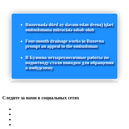
Buzovnada dörd ay davam edən drenaj işləri
ombudsmana müraciətə səbəb olub
Four-month drainage works in Buzovna
prompt an appeal to the ombudsman
В Бузовна четырехмесячные работы по
водоотводу стали поводом для обращения
к омбудсмену
Следите за нами в социальных сетях