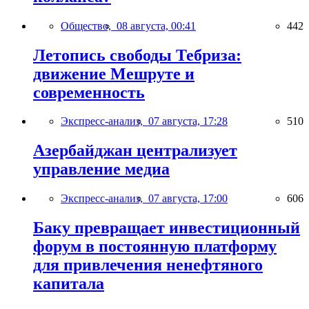
Общество,
08 августа, 00:41
442
Летопись свободы Тебриза:
движение Мешруте и
современность
Экспресс-анализ,
07 августа, 17:28
510
Азербайджан централизует
управление медиа
Экспресс-анализ,
07 августа, 17:00
606
Баку превращает инвестиционный
форум в постоянную платформу
для привлечения ненефтяного
капитала