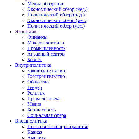
Медиа обозрение
Экономический обзор (нед.)
Политический обзор (нед.)
Экономический обзор (мес.)
Политический обзор (мес.)
Экономика
Финансы
Макроэкономика
Промышленность
Аграрный сектор
Бизнес
Внутриполитика
Законодательство
Госстроительство
Общество
Гендер
Религия
Права человека
Медиа
Безопасность
Социальная сфера
Внешполитика
Постсоветское пространство
Кавказ
Америка