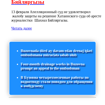
Бяйляргызы
13 февраля Апелляционный суд не удовлетворил
жалобу защиты на решение Хатаинского суда об аресте
журналистки Шахназ Бяйляргызы.
Читать далее
Buzovnada dörd ay davam edən drenaj işləri
ombudsmana müraciətə səbəb olub
Four-month drainage works in Buzovna
prompt an appeal to the ombudsman
В Бузовна четырехмесячные работы по
водоотводу стали поводом для обращения
к омбудсмену