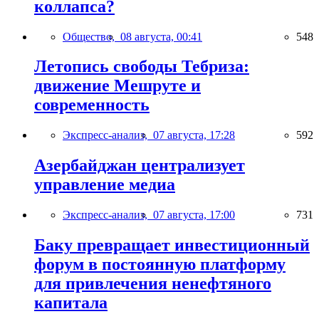
коллапса?
Общество,
08 августа, 00:41
548
Летопись свободы Тебриза:
движение Мешруте и
современность
Экспресс-анализ,
07 августа, 17:28
592
Азербайджан централизует
управление медиа
Экспресс-анализ,
07 августа, 17:00
731
Баку превращает инвестиционный
форум в постоянную платформу
для привлечения ненефтяного
капитала