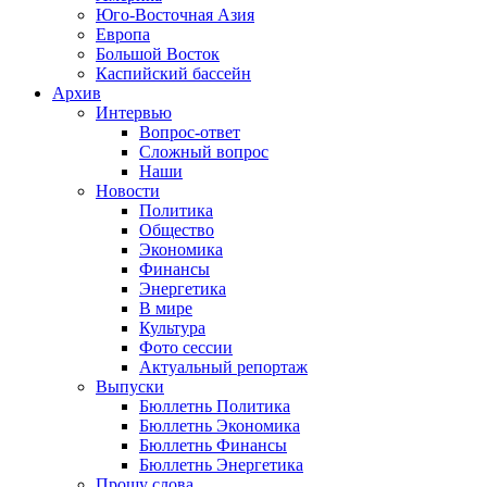
Юго-Восточная Азия
Европа
Большой Восток
Каспийский бассейн
Архив
Интервью
Вопрос-ответ
Сложный вопрос
Наши
Новости
Политика
Общество
Экономика
Финансы
Энергетика
В мире
Культура
Фото сессии
Актуальный репортаж
Выпуски
Бюллетнь Политика
Бюллетнь Экономика
Бюллетнь Финансы
Бюллетнь Энергетика
Прошу слова