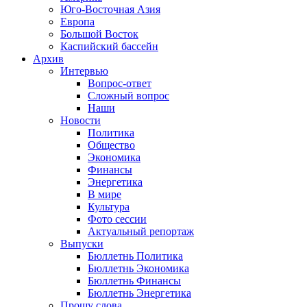
Юго-Восточная Азия
Европа
Большой Восток
Каспийский бассейн
Архив
Интервью
Вопрос-ответ
Сложный вопрос
Наши
Новости
Политика
Общество
Экономика
Финансы
Энергетика
В мире
Культура
Фото сессии
Актуальный репортаж
Выпуски
Бюллетнь Политика
Бюллетнь Экономика
Бюллетнь Финансы
Бюллетнь Энергетика
Прошу слова