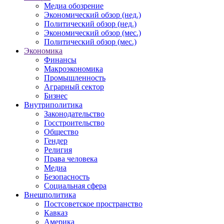
Медиа обозрение
Экономический обзор (нед.)
Политический обзор (нед.)
Экономический обзор (мес.)
Политический обзор (мес.)
Экономика
Финансы
Макроэкономика
Промышленность
Аграрный сектор
Бизнес
Внутриполитика
Законодательство
Госстроительство
Общество
Гендер
Религия
Права человека
Медиа
Безопасность
Социальная сфера
Внешполитика
Постсоветское пространство
Кавказ
Америка