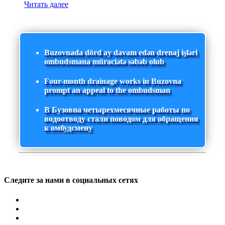
Читать далее
Buzovnada dörd ay davam edən drenaj işləri
ombudsmana müraciətə səbəb olub
Four-month drainage works in Buzovna
prompt an appeal to the ombudsman
В Бузовна четырехмесячные работы по
водоотводу стали поводом для обращения
к омбудсмену
Следите за нами в социальных сетях