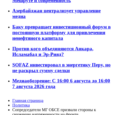
Мешруте и современность
Азербайджан централизует управление
медиа
Баку превращает инвестиционный форум в
постоянную платформу для привлечения
ненефтяного капитала
Против кого объединяются Анкара,
Исламабад и Эр-Рияд?
SOFAZ инвестировал в энергетику Перу, но
не раскрыл сумму сделки
Медиаобозрение: С 16:00 6 августа до 16:00
7 августа 2026 года
Главная страница
Политика
Сопредседатели МГ ОБСЕ призвали стороны к
снижению напряженности на фронте