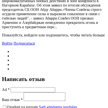
широкомасштабных боевых действиях в зоне конфликта в
Нагорном Карабахе. Об этом заявил по итогам обсуждения
председатель СБ ООН Абду Абарри.«Члены Совбеза строго
осудили применение силы и выразили сожаление в связи с
гибелью людей", - заявил Абарри.Совбез ООН призвал
Армению и Азербайджан немедленно прекратить огонь и
приступить к предметным пере...
Пожалуйста, войдите или подпишитесь, чтобы читать больше
Войти
Подписаться
Написать отзыв
Ad *
Ваш отзыв *
Oxudum və razıyam
Şərh göndərmə qaydaları