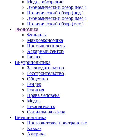
Медиа обозрение
Экономический обзор (нед.)
Политический обзор (нед.)
Экономический обзор (мес.)
Политический обзор (мес.)
Экономика
Финансы
Макроэкономика
Промышленность
Аграрный сектор
Бизнес
Внутриполитика
Законодательство
Госстроительство
Общество
Гендер
Религия
Права человека
Медиа
Безопасность
Социальная сфера
Внешполитика
Постсоветское пространство
Кавказ
Америка