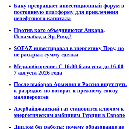
Баку превращает инвестиционный форум в
постоянную платформу для привлечения
ненефтяного капитала
Против кого объединяются Анкара,
Исламабад и Эр-Рияд?
SOFAZ инвестировал в энергетику Перу, но
не раскрыл сумму сделки
Медиаобозрение: С 16:00 6 августа до 16:00
7 августа 2026 года
После выборов Армения и Россия ищут путь
к разрядке, но возврат к прежнему союзу
маловероятен
Азербайджанский газ становится ключом к
энергетическим амбициям Турции в Европе
Диплом без работы: почему образование не