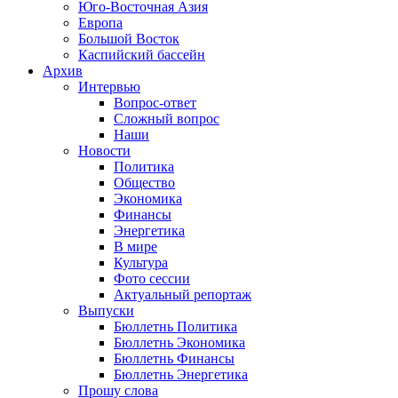
Юго-Восточная Азия
Европа
Большой Восток
Каспийский бассейн
Архив
Интервью
Вопрос-ответ
Сложный вопрос
Наши
Новости
Политика
Общество
Экономика
Финансы
Энергетика
В мире
Культура
Фото сессии
Актуальный репортаж
Выпуски
Бюллетнь Политика
Бюллетнь Экономика
Бюллетнь Финансы
Бюллетнь Энергетика
Прошу слова