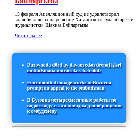
Бяйляргызы
13 февраля Апелляционный суд не удовлетворил
жалобу защиты на решение Хатаинского суда об аресте
журналистки Шахназ Бяйляргызы.
Читать далее
Buzovnada dörd ay davam edən drenaj işləri
ombudsmana müraciətə səbəb olub
Four-month drainage works in Buzovna
prompt an appeal to the ombudsman
В Бузовна четырехмесячные работы по
водоотводу стали поводом для обращения
к омбудсмену