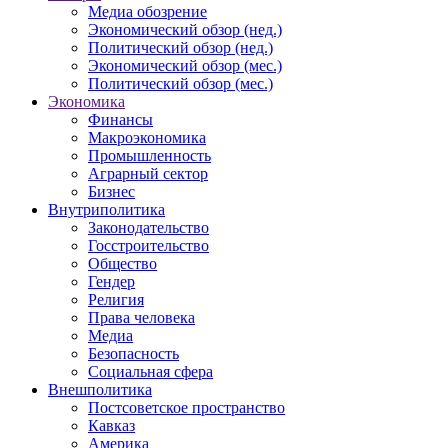
Медиа обозрение
Экономический обзор (нед.)
Политический обзор (нед.)
Экономический обзор (мес.)
Политический обзор (мес.)
Экономика
Финансы
Макроэкономика
Промышленность
Аграрный сектор
Бизнес
Внутриполитика
Законодательство
Госстроительство
Общество
Гендер
Религия
Права человека
Медиа
Безопасность
Социальная сфера
Внешполитика
Постсоветское пространство
Кавказ
Америка