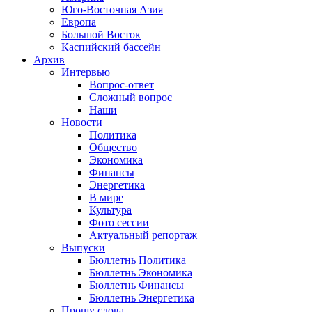
Юго-Восточная Азия
Европа
Большой Восток
Каспийский бассейн
Архив
Интервью
Вопрос-ответ
Сложный вопрос
Наши
Новости
Политика
Общество
Экономика
Финансы
Энергетика
В мире
Культура
Фото сессии
Актуальный репортаж
Выпуски
Бюллетнь Политика
Бюллетнь Экономика
Бюллетнь Финансы
Бюллетнь Энергетика
Прошу слова