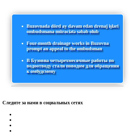
Buzovnada dörd ay davam edən drenaj işləri
ombudsmana müraciətə səbəb olub
Four-month drainage works in Buzovna
prompt an appeal to the ombudsman
В Бузовна четырехмесячные работы по
водоотводу стали поводом для обращения
к омбудсмену
Следите за нами в социальных сетях