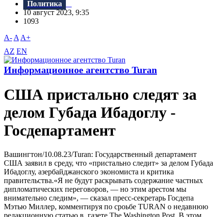
Политика
10 август 2023, 9:35
1093
A-
A
A+
AZ
EN
Информационное агентство Turan
США пристально следят за
делом Губада Ибадоглу -
Госдепартамент
Вашингтон/10.08.23/Turan: Государственный департамент
США заявил в среду, что «пристально следит» за делом Губада
Ибадоглу, азербайджанского экономиста и критика
правительства.«Я не будут раскрывать содержание частных
дипломатических переговоров, — но этим арестом мы
внимательно следим», — сказал пресс-секретарь Госдепа
Мэтью Миллер, комментируя по сроьбе TURAN о недавнюю
редакционную статью в газете The Washington Post. В этом