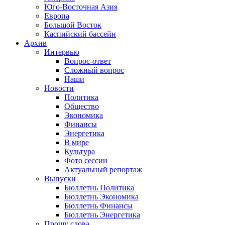
Юго-Восточная Азия
Европа
Большой Восток
Каспийский бассейн
Архив
Интервью
Вопрос-ответ
Сложный вопрос
Наши
Новости
Политика
Общество
Экономика
Финансы
Энергетика
В мире
Культура
Фото сессии
Актуальный репортаж
Выпуски
Бюллетнь Политика
Бюллетнь Экономика
Бюллетнь Финансы
Бюллетнь Энергетика
Прошу слова