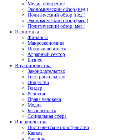
Медиа обозрение
Экономический обзор (нед.)
Политический обзор (нед.)
Экономический обзор (мес.)
Политический обзор (мес.)
Экономика
Финансы
Макроэкономика
Промышленность
Аграрный сектор
Бизнес
Внутриполитика
Законодательство
Госстроительство
Общество
Гендер
Религия
Права человека
Медиа
Безопасность
Социальная сфера
Внешполитика
Постсоветское пространство
Кавказ
Америка