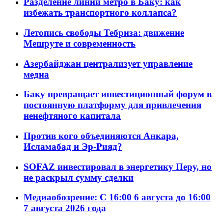
Разделение линий метро в Баку: как
избежать транспортного коллапса?
Летопись свободы Тебриза: движение
Мешруте и современность
Азербайджан централизует управление
медиа
Баку превращает инвестиционный форум в
постоянную платформу для привлечения
ненефтяного капитала
Против кого объединяются Анкара,
Исламабад и Эр-Рияд?
SOFAZ инвестировал в энергетику Перу, но
не раскрыл сумму сделки
Медиаобозрение: С 16:00 6 августа до 16:00
7 августа 2026 года