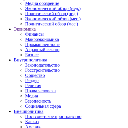
Медиа обозрение
Экономический обзор (нед.)
Политический обзор (нед.)
Экономический обзор (мес.)
Политический обзор (мес.)
Экономика
Финансы
Макроэкономика
Промышленность
Аграрный сектор
Бизнес
Внутриполитика
Законодательство
Госстроительство
Общество
Гендер
Религия
Права человека
Медиа
Безопасность
Социальная сфера
Внешполитика
Постсоветское пространство
Кавказ
Америка