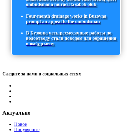
ombudsmana müraciətə səbəb olub
Four-month drainage works in Buzovna
prompt an appeal to the ombudsman
В Бузовна четырехмесячные работы по
водоотводу стали поводом для обращения
к омбудсмену
Следите за нами в социальных сетях
Актуально
Новое
Популярные