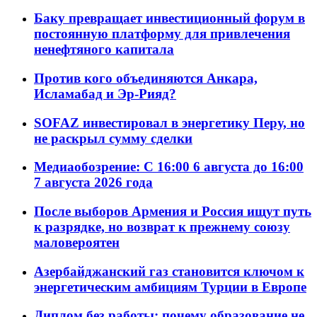
Баку превращает инвестиционный форум в
постоянную платформу для привлечения
ненефтяного капитала
Против кого объединяются Анкара,
Исламабад и Эр-Рияд?
SOFAZ инвестировал в энергетику Перу, но
не раскрыл сумму сделки
Медиаобозрение: С 16:00 6 августа до 16:00
7 августа 2026 года
После выборов Армения и Россия ищут путь
к разрядке, но возврат к прежнему союзу
маловероятен
Азербайджанский газ становится ключом к
энергетическим амбициям Турции в Европе
Диплом без работы: почему образование не