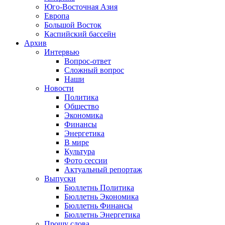
Юго-Восточная Азия
Европа
Большой Восток
Каспийский бассейн
Архив
Интервью
Вопрос-ответ
Сложный вопрос
Наши
Новости
Политика
Общество
Экономика
Финансы
Энергетика
В мире
Культура
Фото сессии
Актуальный репортаж
Выпуски
Бюллетнь Политика
Бюллетнь Экономика
Бюллетнь Финансы
Бюллетнь Энергетика
Прошу слова