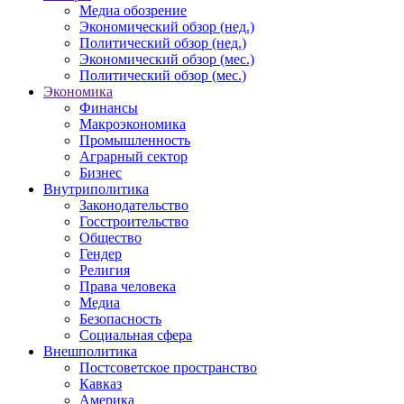
Медиа обозрение
Экономический обзор (нед.)
Политический обзор (нед.)
Экономический обзор (мес.)
Политический обзор (мес.)
Экономика
Финансы
Макроэкономика
Промышленность
Аграрный сектор
Бизнес
Внутриполитика
Законодательство
Госстроительство
Общество
Гендер
Религия
Права человека
Медиа
Безопасность
Социальная сфера
Внешполитика
Постсоветское пространство
Кавказ
Америка