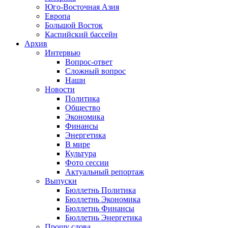
Юго-Восточная Азия
Европа
Большой Восток
Каспийский бассейн
Архив
Интервью
Вопрос-ответ
Сложный вопрос
Наши
Новости
Политика
Общество
Экономика
Финансы
Энергетика
В мире
Культура
Фото сессии
Актуальный репортаж
Выпуски
Бюллетнь Политика
Бюллетнь Экономика
Бюллетнь Финансы
Бюллетнь Энергетика
Прошу слова