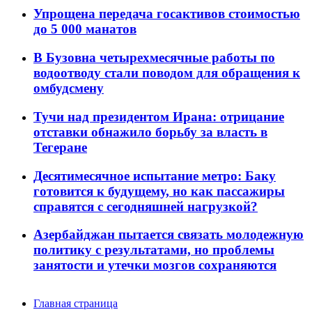
Упрощена передача госактивов стоимостью
до 5 000 манатов
В Бузовна четырехмесячные работы по
водоотводу стали поводом для обращения к
омбудсмену
Тучи над президентом Ирана: отрицание
отставки обнажило борьбу за власть в
Тегеране
Десятимесячное испытание метро: Баку
готовится к будущему, но как пассажиры
справятся с сегодняшней нагрузкой?
Азербайджан пытается связать молодежную
политику с результатами, но проблемы
занятости и утечки мозгов сохраняются
Главная страница