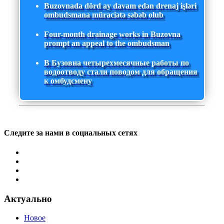
Buzovnada dörd ay davam edən drenaj işləri
ombudsmana müraciətə səbəb olub
Four-month drainage works in Buzovna
prompt an appeal to the ombudsman
В Бузовна четырехмесячные работы по
водоотводу стали поводом для обращения
к омбудсмену
Следите за нами в социальных сетях
Актуально
Новое