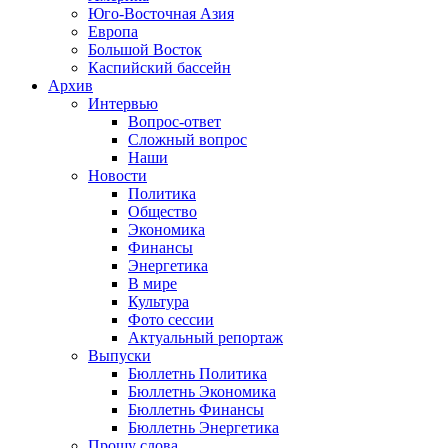
Юго-Восточная Азия
Европа
Большой Восток
Каспийский бассейн
Архив
Интервью
Вопрос-ответ
Сложный вопрос
Наши
Новости
Политика
Общество
Экономика
Финансы
Энергетика
В мире
Культура
Фото сессии
Актуальный репортаж
Выпуски
Бюллетнь Политика
Бюллетнь Экономика
Бюллетнь Финансы
Бюллетнь Энергетика
Прошу слова