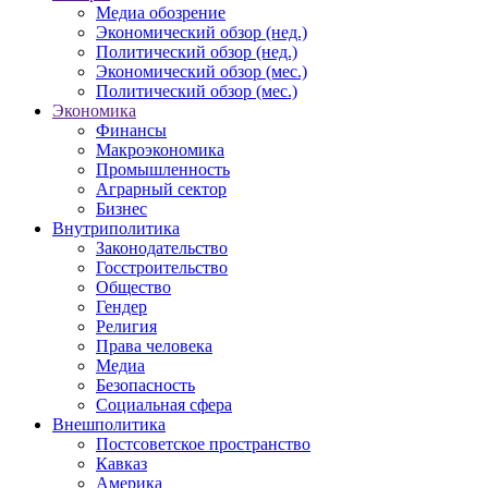
Медиа обозрение
Экономический обзор (нед.)
Политический обзор (нед.)
Экономический обзор (мес.)
Политический обзор (мес.)
Экономика
Финансы
Макроэкономика
Промышленность
Аграрный сектор
Бизнес
Внутриполитика
Законодательство
Госстроительство
Общество
Гендер
Религия
Права человека
Медиа
Безопасность
Социальная сфера
Внешполитика
Постсоветское пространство
Кавказ
Америка