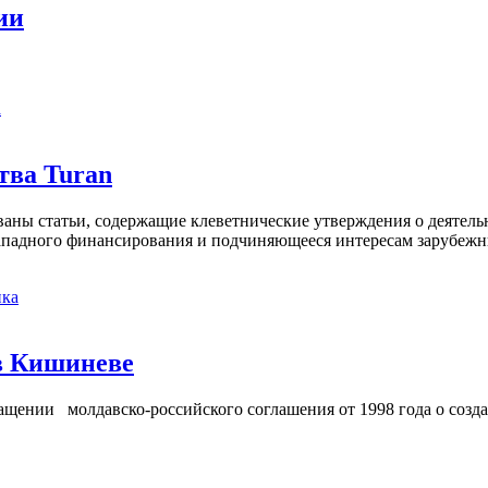
ии
а
тва Turan
кованы статьи, содержащие клеветнические утверждения о деятел
 западного финансирования и подчиняющееся интересам зарубежн
ка
в Кишиневе
ении молдавско-российского соглашения от 1998 года о созд