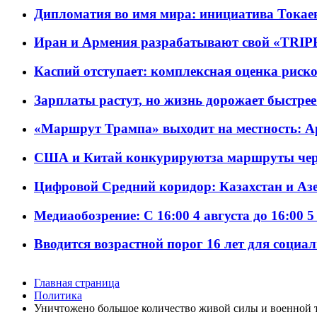
Дипломатия во имя мира: инициатива Токаев
Иран и Армения разрабатывают свой «TRIP
Каспий отступает: комплексная оценка риско
Зарплаты растут, но жизнь дорожает быстрее т
«Маршрут Трампа» выходит на местность: А
США и Китай конкурируютза маршруты че
Цифровой Средний коридор: Казахстан и Аз
Медиаобозрение: С 16:00 4 августа до 16:00 5
Вводится возрастной порог 16 лет для социа
Главная страница
Политика
Уничтожено большое количество живой силы и военной 