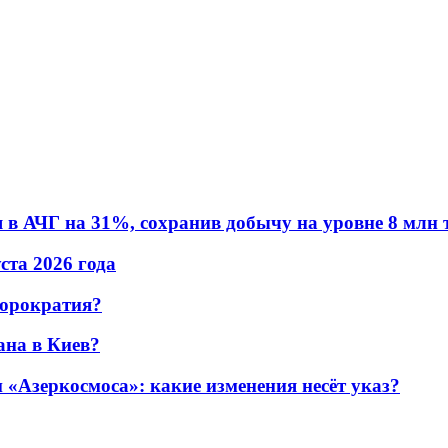
в АЧГ на 31%, сохранив добычу на уровне 8 млн 
уста 2026 года
бюрократия?
ана в Киев?
«Азеркосмоса»: какие изменения несёт указ?