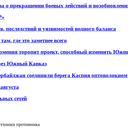
а о прекращении боевых действий и возобновлени
P»
в, последствий и уязвимостей водного баланса
ам, где это заметнее всего
рмения торопит проект, способный изменить Южн
рез Южный Кавказ
ербайджан соединили берега Каспия оптоволокном
 августа
льных сетей
техники противника