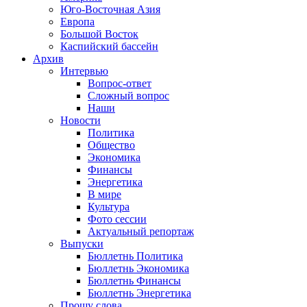
Юго-Восточная Азия
Европа
Большой Восток
Каспийский бассейн
Архив
Интервью
Вопрос-ответ
Сложный вопрос
Наши
Новости
Политика
Общество
Экономика
Финансы
Энергетика
В мире
Культура
Фото сессии
Актуальный репортаж
Выпуски
Бюллетнь Политика
Бюллетнь Экономика
Бюллетнь Финансы
Бюллетнь Энергетика
Прошу слова