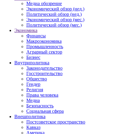
Медиа обозрение
Экономический обзор (нед.)
Политический обзор (нед.)
Экономический обзор (мес.)
Политический обзор (мес.)
Экономика
Финансы
Макроэкономика
Промышленность
Аграрный сектор
Бизнес
Внутриполитика
Законодательство
Госстроительство
Общество
Гендер
Религия
Права человека
Медиа
Безопасность
Социальная сфера
Внешполитика
Постсоветское пространство
Кавказ
Америка