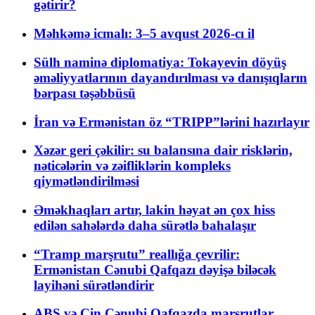
gətirir?
Məhkəmə icmalı: 3–5 avqust 2026-cı il
Sülh naminə diplomatiya: Tokayevin döyüş
əməliyyatlarının dayandırılması və danışıqların
bərpası təşəbbüsü
İran və Ermənistan öz “TRIPP”lərini hazırlayır
Xəzər geri çəkilir: su balansına dair risklərin,
nəticələrin və zəifliklərin kompleks
qiymətləndirilməsi
Əməkhaqları artır, lakin həyat ən çox hiss
edilən sahələrdə daha sürətlə bahalaşır
“Tramp marşrutu” reallığa çevrilir:
Ermənistan Cənubi Qafqazı dəyişə biləcək
layihəni sürətləndirir
ABŞ və Çin Cənubi Qafqazda marşrutlar