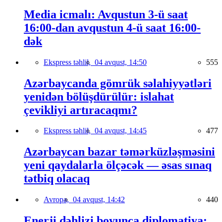
Media icmalı: Avqustun 3-ü saat
16:00-dan avqustun 4-ü saat 16:00-
dək
Ekspress təhlil,
04 avqust, 14:50
555
Azərbaycanda gömrük səlahiyyətləri
yenidən bölüşdürülür: islahat
çevikliyi artıracaqmı?
Ekspress təhlil,
04 avqust, 14:45
477
Azərbaycan bazar təmərküzləşməsini
yeni qaydalarla ölçəcək — əsas sınaq
tətbiq olacaq
Avropa,
04 avqust, 14:42
440
Enerji dəhlizi boyunca diplomatiya: