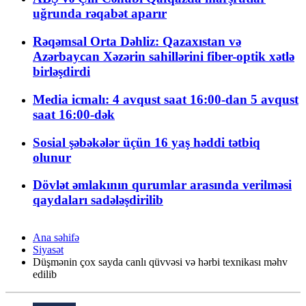
uğrunda rəqabət aparır
Rəqəmsal Orta Dəhliz: Qazaxıstan və
Azərbaycan Xəzərin sahillərini fiber-optik xətlə
birləşdirdi
Media icmalı: 4 avqust saat 16:00-dan 5 avqust
saat 16:00-dək
Sosial şəbəkələr üçün 16 yaş həddi tətbiq
olunur
Dövlət əmlakının qurumlar arasında verilməsi
qaydaları sadələşdirilib
Ana səhifə
Siyasət
Düşmənin çox sayda canlı qüvvəsi və hərbi texnikası məhv
edilib