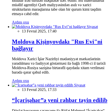
iddialar irəli sürülən məqalələr dərc edilib. Bu materiallarda
müəllif agentliyi Qərb maliyyəsindən asılı və xarici
strukturların maraqlarına tabe olan bir qurum kimi təqdim
etməyə cəhd edir.
Ardını oxu
Siyasət
13 Fevral 2025, 17:40
Moldova Kişinyovdakı "Rus Evi"ni
bağlayır
Moldova Xarici İşlər Nazirliyi mədəniyyət mərkəzlərinin
yaradılması və fəaliyyət göstərməsi ilə bağlı 1998-ci il tarixli
Moldova-Rusiya sazişinə birtərəfli qaydada xitam verilməsi
barədə qərar qəbul edib.
Ardını oxu
Siyasət
13 Fevral 2025, 17:33
“İçərişəhər”ə yeni rəhbər təyin edilib
Dövlət başçısının sərəncamı ilə Rüfət Mahmud “İçərişəhər”