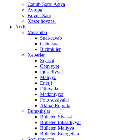
Cənub-Şərqi Asiya
Avropa
Böyük Şərq
Xəzər hövzəsi
Arxiv
Müsahibə
Sual-cavab
Çətin sual
Bizimkiler
Xəbərlər
Siyasət
Cəmiyyət
İqtisadiyyat
Maliyyə
Enerji
Dünyada
Mədəniyyət
Foto sessiyalar
Aktual Reportaj
Buraxılışlar
Bülleten Siyasət
Bülleten İqtisadiyyat
Bülleten Maliyyə
Bülleten Energetika
Söz istəyirəm