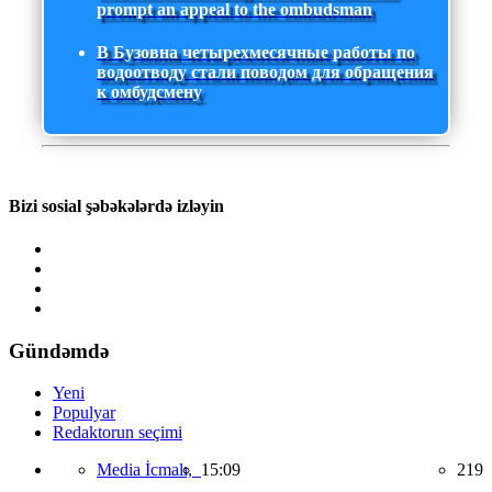
prompt an appeal to the ombudsman
В Бузовна четырехмесячные работы по
водоотводу стали поводом для обращения
к омбудсмену
Bizi sosial şəbəkələrdə izləyin
Gündəmdə
Yeni
Populyar
Redaktorun seçimi
Media İcmalı,
15:09
219