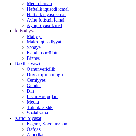
Media İcmalı
Həftəlik iqtisadi icmal
Həftəlik siyasi icmal
Aylıq İqtisadi İcmal
Aylıq Siyasi İcmal
İqtisadiyyat
Maliyyə
Makroiqtisadiyyat
Sənaye
Kənd təsərrüfatı
Biznes
Daxili siyasət
Qanunvericilik
Dövlət quruculuğu
Cəmiyyət
Gender
Din
İnsan Hüquqları
Media
Təhlükəsizlik
Sosial sahə
Xarici Siyasət
Keçmiş Sovet məkanı
Qafqaz
Amerika