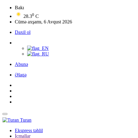
Bakı
0
28.3
C
Cümə axşamı, 6 Avqust 2026
Daxil ol
Abunə
Əlaqə
Turan
Ekspress təhlil
İcmallar