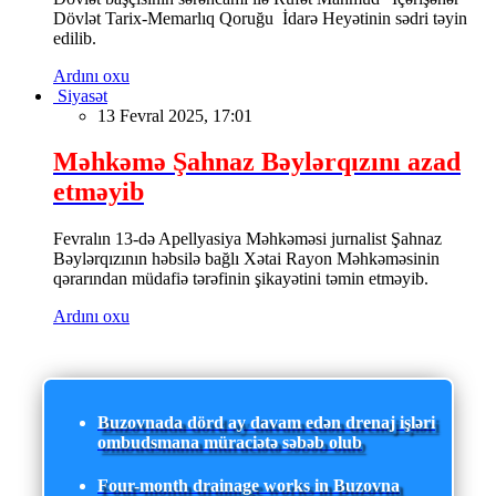
Dövlət Tarix-Memarlıq Qoruğu İdarə Heyətinin sədri təyin
edilib.
Ardını oxu
Siyasət
13 Fevral 2025, 17:01
Məhkəmə Şahnaz Bəylərqızını azad
etməyib
Fevralın 13-də Apellyasiya Məhkəməsi jurnalist Şahnaz
Bəylərqızının həbsilə bağlı Xətai Rayon Məhkəməsinin
qərarından müdafiə tərəfinin şikayətini təmin etməyib.
Ardını oxu
Buzovnada dörd ay davam edən drenaj işləri
ombudsmana müraciətə səbəb olub
Four-month drainage works in Buzovna