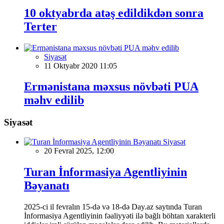
10 oktyabrda atəş edildikdən sonra
Terter
Siyasət
11 Oktyabr 2020 11:05
Ermənistana məxsus növbəti PUA
məhv edilib
Siyasət
Siyasət
20 Fevral 2025, 12:00
Turan İnformasiya Agentliyinin
Bəyanatı
2025-ci il fevralın 15-də və 18-də Day.az saytında Turan
İnformasiya Agentliyinin fəaliyyəti ilə bağlı böhtan xarakterli