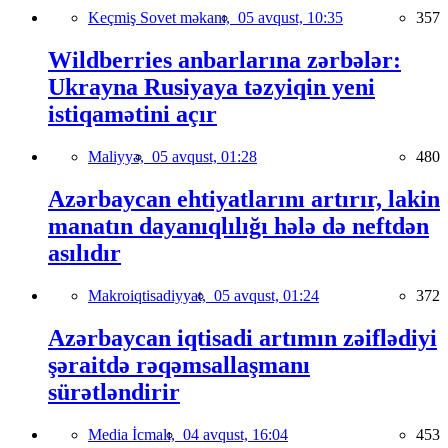
Keçmiş Sovet məkanı,
05 avqust, 10:35
357
Wildberries anbarlarına zərbələr:
Ukrayna Rusiyaya təzyiqin yeni
istiqamətini açır
Maliyyə,
05 avqust, 01:28
480
Azərbaycan ehtiyatlarını artırır, lakin
manatın dayanıqlılığı hələ də neftdən
asılıdır
Makroiqtisadiyyat,
05 avqust, 01:24
372
Azərbaycan iqtisadi artımın zəiflədiyi
şəraitdə rəqəmsallaşmanı
sürətləndirir
Media İcmalı,
04 avqust, 16:04
453