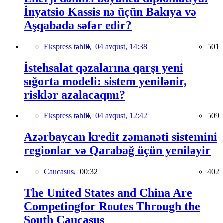
İnyatsio Kassis nə üçün Bakıya və
Aşqabada səfər edir?
Ekspress təhlil,
04 avqust, 14:38
501
İstehsalat qəzalarına qarşı yeni
sığorta modeli: sistem yenilənir,
risklər azalacaqmı?
Ekspress təhlil,
04 avqust, 12:42
509
Azərbaycan kredit zəmanəti sistemini
regionlar və Qarabağ üçün yeniləyir
Caucasus,
00:32
402
The United States and China Are
Competingfor Routes Through the
South Caucasus