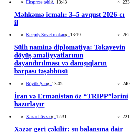
Ekspress təhlil,
13:43
233
Məhkəmə icmalı: 3–5 avqust 2026-cı
il
Keçmiş Sovet məkanı,
13:19
262
Sülh naminə diplomatiya: Tokayevin
döyüş əməliyyatlarının
dayandırılması və danışıqların
bərpası təşəbbüsü
Böyük Şərq,
13:05
240
İran və Ermənistan öz “TRIPP”lərini
hazırlayır
Xəzər hövzəsi,
12:31
221
Xəzər geri çəkilir: su balansına dair