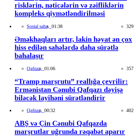
risklərin, nəticələrin və zəifliklərin
kompleks qiymətləndirilməsi
Sosial sahə,
01:38
329
Əməkhaqları artır, lakin həyat ən çox
hiss edilən sahələrdə daha sürətlə
bahalaşır
Qafqaz,
01:06
357
“Tramp marşrutu” reallığa çevrilir:
Ermənistan Cənubi Qafqazı dəyişə
biləcək layihəni sürətləndirir
Qafqaz,
00:32
402
ABŞ və Çin Cənubi Qafqazda
marşrutlar uğrunda rəqabət aparır