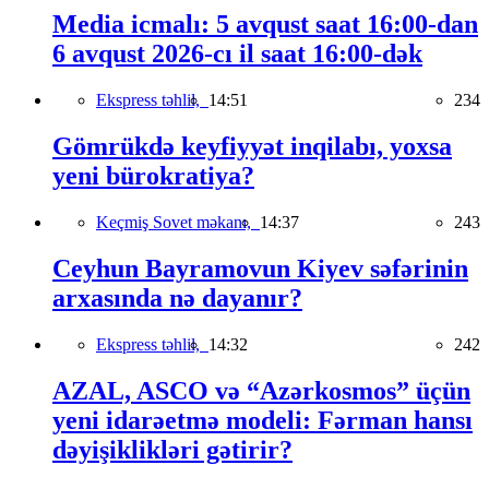
Media icmalı: 5 avqust saat 16:00-dan
6 avqust 2026-cı il saat 16:00-dək
Ekspress təhlil,
14:51
234
Gömrükdə keyfiyyət inqilabı, yoxsa
yeni bürokratiya?
Keçmiş Sovet məkanı,
14:37
243
Ceyhun Bayramovun Kiyev səfərinin
arxasında nə dayanır?
Ekspress təhlil,
14:32
242
AZAL, ASCO və “Azərkosmos” üçün
yeni idarəetmə modeli: Fərman hansı
dəyişiklikləri gətirir?