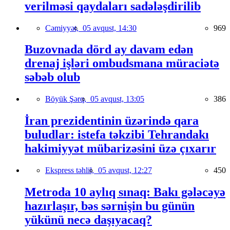
verilməsi qaydaları sadələşdirilib
Cəmiyyət,
05 avqust, 14:30
969
Buzovnada dörd ay davam edən
drenaj işləri ombudsmana müraciətə
səbəb olub
Böyük Şərq,
05 avqust, 13:05
386
İran prezidentinin üzərində qara
buludlar: istefa təkzibi Tehrandakı
hakimiyyət mübarizəsini üzə çıxarır
Ekspress təhlil,
05 avqust, 12:27
450
Metroda 10 aylıq sınaq: Bakı gələcəyə
hazırlaşır, bəs sərnişin bu günün
yükünü necə daşıyacaq?