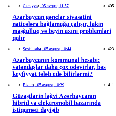
Cəmiyyət,
05 avqust, 11:57
405
Azərbaycan gənclər siyasətini
nəticələrə bağlamağa çalışır, lakin
məşğulluq və beyin axını problemləri
qalır
Sosial sahə,
05 avqust, 10:44
423
Azərbaycanın kommunal hesabı:
vətəndaşlar daha çox ödəyirlər, bəs
keyfiyyət tələb edə bilirlərmi?
Biznes,
05 avqust, 10:39
411
Güzəştlərin ləğvi Azərbaycanın
hibrid və elektromobil bazarında
istiqaməti dəyişib