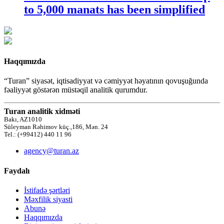
to 5,000 manats has been simplified
Haqqımızda
“Turan” siyasət, iqtisadiyyat və cəmiyyət həyatının qovuşuğunda
fəaliyyət göstərən müstəqil analitik qurumdur.
Turan analitik xidməti
Bakı, AZ1010
Süleyman Rəhimov küç.,186, Mən. 24
Tel.: (+99412) 440 11 96
agency@turan.az
Faydalı
İstifadə şərtləri
Məxfilik siyasti
Abunə
Haqqımızda