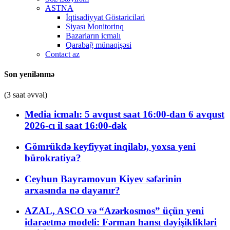
ASTNA
İqtisadiyyat Göstəriciləri
Siyası Monitorinq
Bazarların icmalı
Qarabağ münaqişəsi
Contact az
Son yenilənmə
(3 saat əvvəl)
Media icmalı: 5 avqust saat 16:00-dan 6 avqust
2026-cı il saat 16:00-dək
Gömrükdə keyfiyyət inqilabı, yoxsa yeni
bürokratiya?
Ceyhun Bayramovun Kiyev səfərinin
arxasında nə dayanır?
AZAL, ASCO və “Azərkosmos” üçün yeni
idarəetmə modeli: Fərman hansı dəyişiklikləri