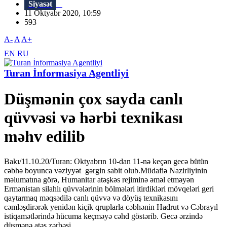
Siyasət
11 Oktyabr 2020, 10:59
593
A-
A
A+
EN
RU
Turan İnformasiya Agentliyi
Düşmənin çox sayda canlı
qüvvəsi və hərbi texnikası
məhv edilib
Bakı/11.10.20/Turan: Oktyabrın 10-dan 11-nə keçən gecə bütün
cəbhə boyunca vəziyyət gərgin sabit olub.Müdafiə Nazirliyinin
məlumatına görə, Humanitar atəşkəs rejiminə əməl etməyən
Ermənistan silahlı qüvvələrinin bölmələri itirdikləri mövqeləri geri
qaytarmaq məqsədilə canlı qüvvə və döyüş texnikasını
cəmləşdirərək yenidən kiçik qruplarla cəbhənin Hadrut və Cəbrayıl
istiqamətlərində hücuma keçməyə cəhd göstərib. Gecə ərzində
düşmənə atəş zərbəsi...