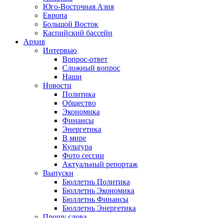
Юго-Восточная Азия
Европа
Большой Восток
Каспийский бассейн
Архив
Интервью
Вопрос-ответ
Сложный вопрос
Наши
Новости
Политика
Общество
Экономика
Финансы
Энергетика
В мире
Культура
Фото сессии
Актуальный репортаж
Выпуски
Бюллетнь Политика
Бюллетнь Экономика
Бюллетнь Финансы
Бюллетнь Энергетика
Прошу слова