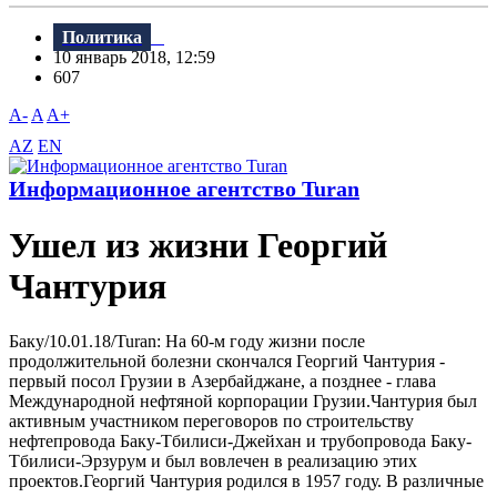
Политика
10 январь 2018, 12:59
607
A-
A
A+
AZ
EN
Информационное агентство Turan
Ушел из жизни Георгий
Чантурия
Баку/10.01.18/Turan: На 60-м году жизни после
продолжительной болезни скончался Георгий Чантурия -
первый посол Грузии в Азербайджане, а позднее - глава
Международной нефтяной корпорации Грузии.Чантурия был
активным участником переговоров по строительству
нефтепровода Баку-Тбилиси-Джейхан и трубопровода Баку-
Тбилиси-Эрзурум и был вовлечен в реализацию этих
проектов.Георгий Чантурия родился в 1957 году. B различные