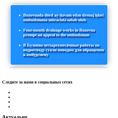
Buzovnada dörd ay davam edən drenaj işləri
ombudsmana müraciətə səbəb olub
Four-month drainage works in Buzovna
prompt an appeal to the ombudsman
В Бузовна четырехмесячные работы по
водоотводу стали поводом для обращения
к омбудсмену
Следите за нами в социальных сетях
Актуально