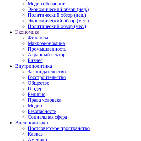
Медиа обозрение
Экономический обзор (нед.)
Политический обзор (нед.)
Экономический обзор (мес.)
Политический обзор (мес.)
Экономика
Финансы
Макроэкономика
Промышленность
Аграрный сектор
Бизнес
Внутриполитика
Законодательство
Госстроительство
Общество
Гендер
Религия
Права человека
Медиа
Безопасность
Социальная сфера
Внешполитика
Постсоветское пространство
Кавказ
Америка