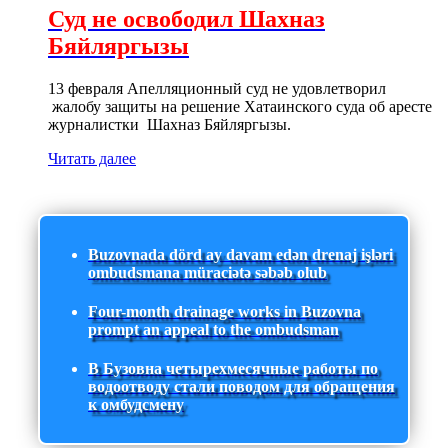
Суд не освободил Шахназ
Бяйляргызы
13 февраля Апелляционный суд не удовлетворил
жалобу защиты на решение Хатаинского суда об аресте
журналистки Шахназ Бяйляргызы.
Читать далее
Buzovnada dörd ay davam edən drenaj işləri
ombudsmana müraciətə səbəb olub
Four-month drainage works in Buzovna
prompt an appeal to the ombudsman
В Бузовна четырехмесячные работы по
водоотводу стали поводом для обращения
к омбудсмену