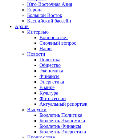
Юго-Восточная Азия
Европа
Большой Восток
Каспийский бассейн
Архив
Интервью
Вопрос-ответ
Сложный вопрос
Наши
Новости
Политика
Общество
Экономика
Финансы
Энергетика
В мире
Культура
Фото сессии
Актуальный репортаж
Выпуски
Бюллетнь Политика
Бюллетнь Экономика
Бюллетнь Финансы
Бюллетнь Энергетика
Прошу слова