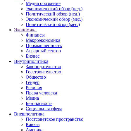
Медиа обозрение
Экономический обзор (нед.)
Политический обзор (нед.)
Экономический обзор (мес.)
Политический обзор (мес.)
Экономика
Финансы
Макроэкономика
Промышленность
Аграрный сектор
Бизнес
Внутриполитика
Законодательство
Госстроительство
Общество
Гендер
Религия
Права человека
Медиа
Безопасность
Социальная сфера
Внешполитика
Постсоветское пространство
Кавказ
Америка