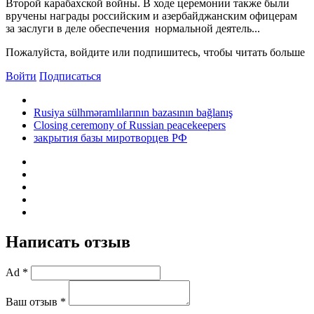
Второй карабахской войны. В ходе церемонии также были
вручены награды российским и азербайджанским офицерам
за заслуги в деле обеспечения нормальной деятель...
Пожалуйста, войдите или подпишитесь, чтобы читать больше
Войти
Подписаться
Rusiya sülhməramlılarının bazasının bağlanış
Сlosing ceremony of Russian peacekeepers
закрытия базы миротворцев РФ
Написать отзыв
Ad *
Ваш отзыв *