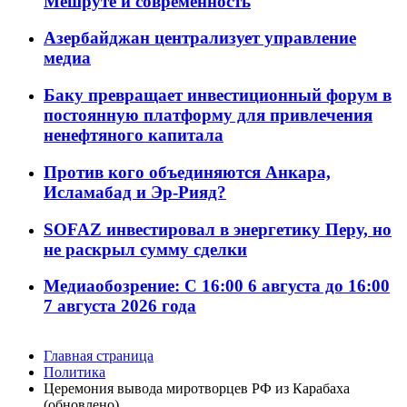
Мешруте и современность
Азербайджан централизует управление
медиа
Баку превращает инвестиционный форум в
постоянную платформу для привлечения
ненефтяного капитала
Против кого объединяются Анкара,
Исламабад и Эр-Рияд?
SOFAZ инвестировал в энергетику Перу, но
не раскрыл сумму сделки
Медиаобозрение: С 16:00 6 августа до 16:00
7 августа 2026 года
Главная страница
Политика
Церемония вывода миротворцев РФ из Карабаха
(обновлено)