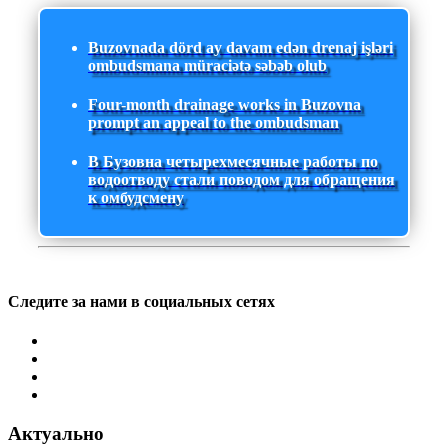
Buzovnada dörd ay davam edən drenaj işləri
ombudsmana müraciətə səbəb olub
Four-month drainage works in Buzovna
prompt an appeal to the ombudsman
В Бузовна четырехмесячные работы по
водоотводу стали поводом для обращения
к омбудсмену
Следите за нами в социальных сетях
Актуально