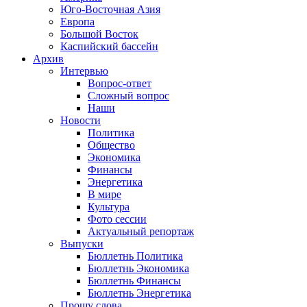
Юго-Восточная Азия
Европа
Большой Восток
Каспийский бассейн
Архив
Интервью
Вопрос-ответ
Сложный вопрос
Наши
Новости
Политика
Общество
Экономика
Финансы
Энергетика
В мире
Культура
Фото сессии
Актуальный репортаж
Выпуски
Бюллетнь Политика
Бюллетнь Экономика
Бюллетнь Финансы
Бюллетнь Энергетика
Прошу слова