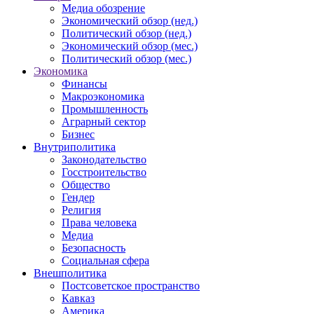
Медиа обозрение
Экономический обзор (нед.)
Политический обзор (нед.)
Экономический обзор (мес.)
Политический обзор (мес.)
Экономика
Финансы
Макроэкономика
Промышленность
Аграрный сектор
Бизнес
Внутриполитика
Законодательство
Госстроительство
Общество
Гендер
Религия
Права человека
Медиа
Безопасность
Социальная сфера
Внешполитика
Постсоветское пространство
Кавказ
Америка