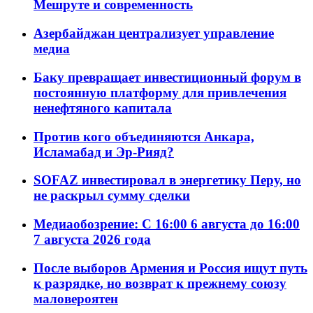
Мешруте и современность
Азербайджан централизует управление
медиа
Баку превращает инвестиционный форум в
постоянную платформу для привлечения
ненефтяного капитала
Против кого объединяются Анкара,
Исламабад и Эр-Рияд?
SOFAZ инвестировал в энергетику Перу, но
не раскрыл сумму сделки
Медиаобозрение: С 16:00 6 августа до 16:00
7 августа 2026 года
После выборов Армения и Россия ищут путь
к разрядке, но возврат к прежнему союзу
маловероятен