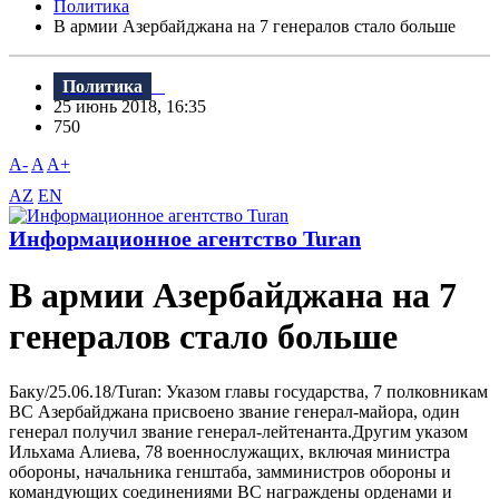
Политика
В армии Азербайджана на 7 генералов стало больше
Политика
25 июнь 2018, 16:35
750
A-
A
A+
AZ
EN
Информационное агентство Turan
В армии Азербайджана на 7
генералов стало больше
Баку/25.06.18/Turan: Указом главы государства, 7 полковникам
BС Азербайджана присвоено звание генерал-майора, один
генерал получил звание генерал-лейтенанта.Другим указом
Ильхама Алиева, 78 военнослужащих, включая министра
обороны, начальника генштаба, замминистров обороны и
командующих соединениями BС награждены орденами и