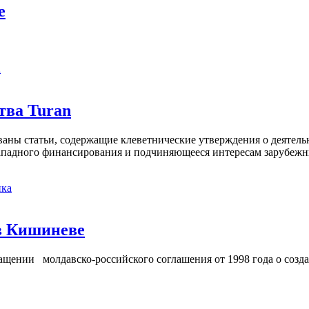
е
а
тва Turan
кованы статьи, содержащие клеветнические утверждения о деятел
 западного финансирования и подчиняющееся интересам зарубежн
ка
в Кишиневе
ении молдавско-российского соглашения от 1998 года о созд