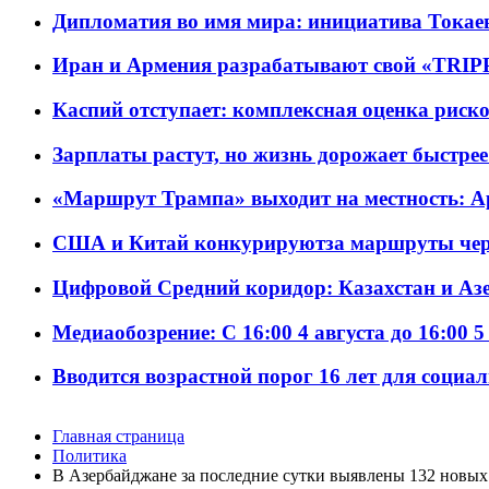
Дипломатия во имя мира: инициатива Токаев
Иран и Армения разрабатывают свой «TRIP
Каспий отступает: комплексная оценка риско
Зарплаты растут, но жизнь дорожает быстрее т
«Маршрут Трампа» выходит на местность: А
США и Китай конкурируютза маршруты че
Цифровой Средний коридор: Казахстан и Аз
Медиаобозрение: С 16:00 4 августа до 16:00 5
Вводится возрастной порог 16 лет для социа
Главная страница
Политика
В Азербайджане за последние сутки выявлены 132 новы