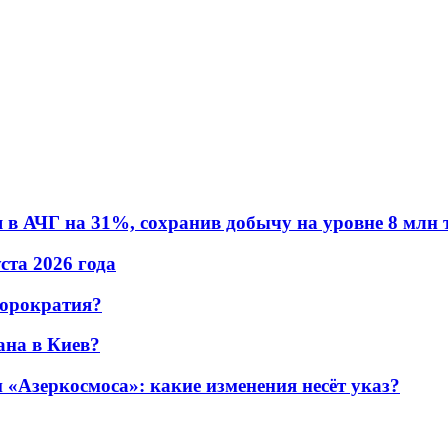
в АЧГ на 31%, сохранив добычу на уровне 8 млн 
уста 2026 года
бюрократия?
ана в Киев?
«Азеркосмоса»: какие изменения несёт указ?