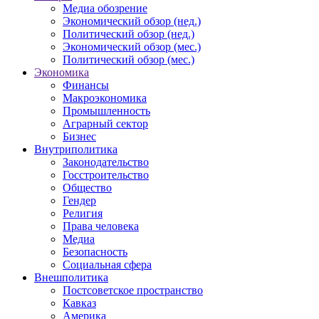
Медиа обозрение
Экономический обзор (нед.)
Политический обзор (нед.)
Экономический обзор (мес.)
Политический обзор (мес.)
Экономика
Финансы
Макроэкономика
Промышленность
Аграрный сектор
Бизнес
Внутриполитика
Законодательство
Госстроительство
Общество
Гендер
Религия
Права человека
Медиа
Безопасность
Социальная сфера
Внешполитика
Постсоветское пространство
Кавказ
Америка