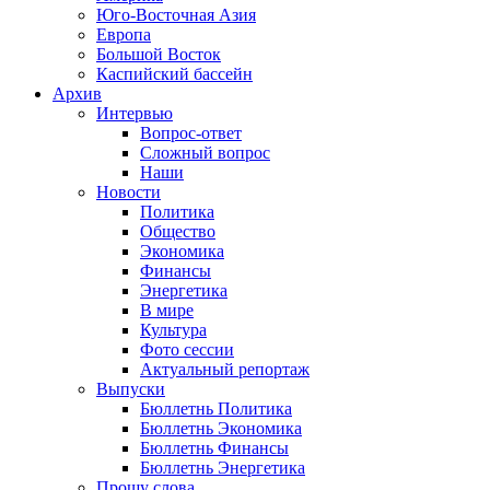
Юго-Восточная Азия
Европа
Большой Восток
Каспийский бассейн
Архив
Интервью
Вопрос-ответ
Сложный вопрос
Наши
Новости
Политика
Общество
Экономика
Финансы
Энергетика
В мире
Культура
Фото сессии
Актуальный репортаж
Выпуски
Бюллетнь Политика
Бюллетнь Экономика
Бюллетнь Финансы
Бюллетнь Энергетика
Прошу слова