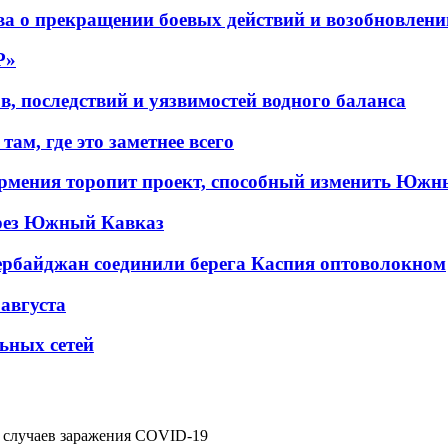
а о прекращении боевых действий и возобновлени
P»
в, последствий и уязвимостей водного баланса
ам, где это заметнее всего
рмения торопит проект, способный изменить Южн
рез Южный Кавказ
ербайджан соединили берега Каспия оптоволокном
 августа
льных сетей
х случаев заражения COVID-19