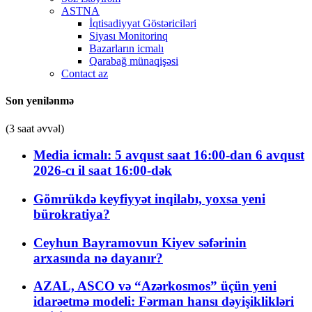
ASTNA
İqtisadiyyat Göstəriciləri
Siyası Monitorinq
Bazarların icmalı
Qarabağ münaqişəsi
Contact az
Son yenilənmə
(3 saat əvvəl)
Media icmalı: 5 avqust saat 16:00-dan 6 avqust
2026-cı il saat 16:00-dək
Gömrükdə keyfiyyət inqilabı, yoxsa yeni
bürokratiya?
Ceyhun Bayramovun Kiyev səfərinin
arxasında nə dayanır?
AZAL, ASCO və “Azərkosmos” üçün yeni
idarəetmə modeli: Fərman hansı dəyişiklikləri