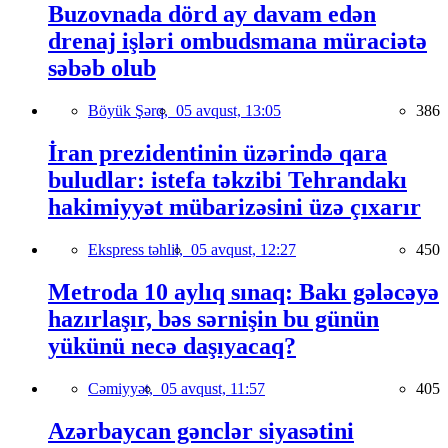
Buzovnada dörd ay davam edən
drenaj işləri ombudsmana müraciətə
səbəb olub
Böyük Şərq,
05 avqust, 13:05
386
İran prezidentinin üzərində qara
buludlar: istefa təkzibi Tehrandakı
hakimiyyət mübarizəsini üzə çıxarır
Ekspress təhlil,
05 avqust, 12:27
450
Metroda 10 aylıq sınaq: Bakı gələcəyə
hazırlaşır, bəs sərnişin bu günün
yükünü necə daşıyacaq?
Cəmiyyət,
05 avqust, 11:57
405
Azərbaycan gənclər siyasətini