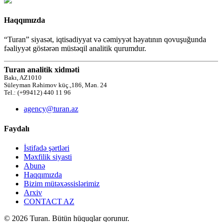
Haqqımızda
“Turan” siyasət, iqtisadiyyat və cəmiyyət həyatının qovuşuğunda
fəaliyyət göstərən müstəqil analitik qurumdur.
Turan analitik xidməti
Bakı, AZ1010
Süleyman Rəhimov küç.,186, Mən. 24
Tel.: (+99412) 440 11 96
agency@turan.az
Faydalı
İstifadə şərtləri
Məxfilik siyasti
Abunə
Haqqımızda
Bizim mütəxəssislərimiz
Arxiv
CONTACT AZ
© 2026 Turan. Bütün hüquqlar qorunur.