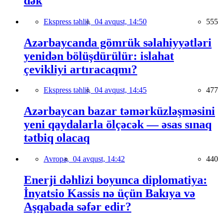
dək
Ekspress təhlil,
04 avqust, 14:50
555
Azərbaycanda gömrük səlahiyyətləri
yenidən bölüşdürülür: islahat
çevikliyi artıracaqmı?
Ekspress təhlil,
04 avqust, 14:45
477
Azərbaycan bazar təmərküzləşməsini
yeni qaydalarla ölçəcək — əsas sınaq
tətbiq olacaq
Avropa,
04 avqust, 14:42
440
Enerji dəhlizi boyunca diplomatiya:
İnyatsio Kassis nə üçün Bakıya və
Aşqabada səfər edir?