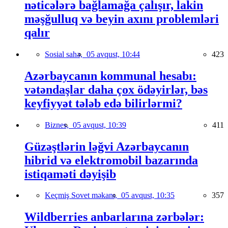
nəticələrə bağlamağa çalışır, lakin
məşğulluq və beyin axını problemləri
qalır
Sosial sahə,
05 avqust, 10:44
423
Azərbaycanın kommunal hesabı:
vətəndaşlar daha çox ödəyirlər, bəs
keyfiyyət tələb edə bilirlərmi?
Biznes,
05 avqust, 10:39
411
Güzəştlərin ləğvi Azərbaycanın
hibrid və elektromobil bazarında
istiqaməti dəyişib
Keçmiş Sovet məkanı,
05 avqust, 10:35
357
Wildberries anbarlarına zərbələr: