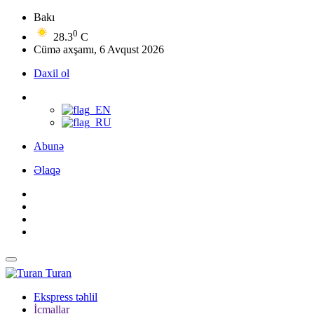
Bakı
0
28.3
C
Cümə axşamı, 6 Avqust 2026
Daxil ol
Abunə
Əlaqə
Turan
Ekspress təhlil
İcmallar