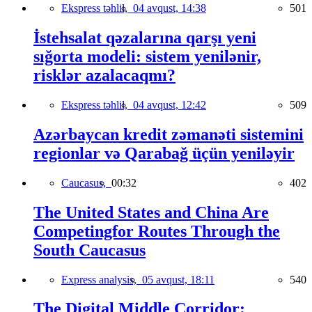
Ekspress təhlil,
04 avqust, 14:38
501
İstehsalat qəzalarına qarşı yeni
sığorta modeli: sistem yenilənir,
risklər azalacaqmı?
Ekspress təhlil,
04 avqust, 12:42
509
Azərbaycan kredit zəmanəti sistemini
regionlar və Qarabağ üçün yeniləyir
Caucasus,
00:32
402
The United States and China Are
Competingfor Routes Through the
South Caucasus
Express analysis,
05 avqust, 18:11
540
The Digital Middle Corridor: