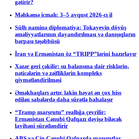
gətirir?
Məhkəmə icmalı: 3–5 avqust 2026-cı il
Sülh naminə diplomatiya: Tokayevin döyüş
əməliyyatlarının dayandırılması və danışıqların
bərpası təşəbbüsü
İran və Ermənistan öz “TRIPP”lərini hazırlayır
Xəzər geri çəkilir: su balansına dair risklərin,
nəticələrin və zəifliklərin kompleks
qiymətləndirilməsi
Əməkhaqları artır, lakin həyat ən çox hiss
edilən sahələrdə daha sürətlə bahalaşır
“Tramp marşrutu” reallığa çevrilir:
Ermənistan Cənubi Qafqazı dəyişə biləcək
layihəni sürətləndirir
ABŞ və Çin Cənubi Qafqazda marşrutlar