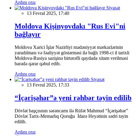
Ardını oxu
Siyasət
13 Fevral 2025, 17:40
Moldova Kişinyovdakı "Rus Evi"ni
bağlayır
Moldova Xarici İşlər Nazirliyi mədəniyyət mərkəzlərinin
yaradılması və fəaliyyət göstərməsi ilə bağlı 1998-ci il tarixli
Moldova-Rusiya sazişinə birtərəfli qaydada xitam verilməsi
barədə qərar qəbul edib.
Ardını oxu
Siyasət
13 Fevral 2025, 17:33
“İçərişəhər”ə yeni rəhbər təyin edilib
Dövlət başçısının sərəncamı ilə Rüfət Mahmud “İçərişəhər”
Dövlət Tarix-Memarlıq Qoruğu İdarə Heyətinin sədri təyin
edilib.
Ardını oxu