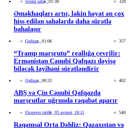
Sosial sahə,
01:38
329
Əməkhaqları artır, lakin həyat ən çox
hiss edilən sahələrdə daha sürətlə
bahalaşır
Qafqaz,
01:06
357
“Tramp marşrutu” reallığa çevrilir:
Ermənistan Cənubi Qafqazı dəyişə
biləcək layihəni sürətləndirir
Qafqaz,
00:32
402
ABŞ və Çin Cənubi Qafqazda
marşrutlar uğrunda rəqabət aparır
Ekspress təhlil,
05 avqust, 18:11
540
Rəqəmsal Orta Dəhliz: Qazaxıstan və