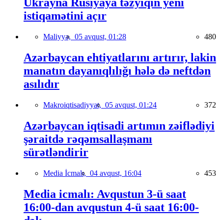
Ukrayna Rusiyaya təzyiqin yeni
istiqamətini açır
Maliyyə,
05 avqust, 01:28
480
Azərbaycan ehtiyatlarını artırır, lakin
manatın dayanıqlılığı hələ də neftdən
asılıdır
Makroiqtisadiyyat,
05 avqust, 01:24
372
Azərbaycan iqtisadi artımın zəiflədiyi
şəraitdə rəqəmsallaşmanı
sürətləndirir
Media İcmalı,
04 avqust, 16:04
453
Media icmalı: Avqustun 3-ü saat
16:00-dan avqustun 4-ü saat 16:00-