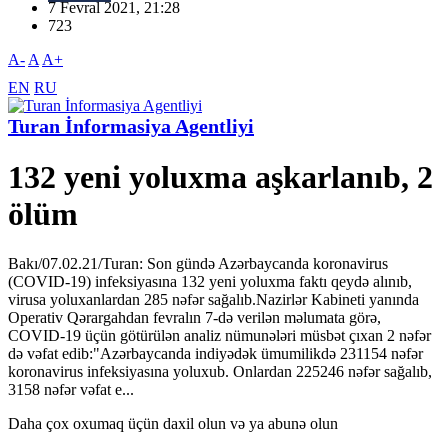
7 Fevral 2021, 21:28
723
A-
A
A+
EN
RU
Turan İnformasiya Agentliyi
132 yeni yoluxma aşkarlanıb, 2
ölüm
Bakı/07.02.21/Turan: Son gündə Azərbaycanda koronavirus
(COVID-19) infeksiyasına 132 yeni yoluxma faktı qeydə alınıb,
virusa yoluxanlardan 285 nəfər sağalıb.Nazirlər Kabineti yanında
Operativ Qərargahdan fevralın 7-də verilən məlumata görə,
COVID-19 üçün götürülən analiz nümunələri müsbət çıxan 2 nəfər
də vəfat edib:"Azərbaycanda indiyədək ümumilikdə 231154 nəfər
koronavirus infeksiyasına yoluxub. Onlardan 225246 nəfər sağalıb,
3158 nəfər vəfat e...
Daha çox oxumaq üçün daxil olun və ya abunə olun