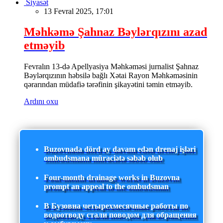
Siyasət
13 Fevral 2025, 17:01
Məhkəmə Şahnaz Bəylərqızını azad
etməyib
Fevralın 13-də Apellyasiya Məhkəməsi jurnalist Şahnaz
Bəylərqızının həbsilə bağlı Xətai Rayon Məhkəməsinin
qərarından müdafiə tərəfinin şikayətini təmin etməyib.
Ardını oxu
Buzovnada dörd ay davam edən drenaj işləri
ombudsmana müraciətə səbəb olub
Four-month drainage works in Buzovna
prompt an appeal to the ombudsman
В Бузовна четырехмесячные работы по
водоотводу стали поводом для обращения