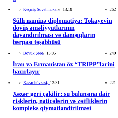
Keçmiş Sovet məkanı,
13:19
262
Sülh naminə diplomatiya: Tokayevin
döyüş əməliyyatlarının
dayandırılması və danışıqların
bərpası təşəbbüsü
Böyük Şərq,
13:05
240
İran və Ermənistan öz “TRIPP”lərini
hazırlayır
Xəzər hövzəsi,
12:31
221
Xəzər geri çəkilir: su balansına dair
risklərin, nəticələrin və zəifliklərin
kompleks qiymətləndirilməsi