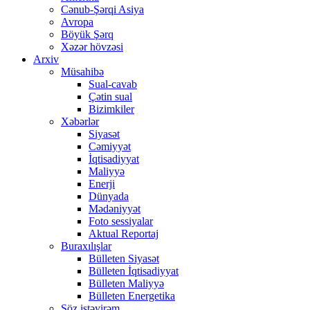
Cənub-Şərqi Asiya
Avropa
Böyük Şərq
Xəzər hövzəsi
Arxiv
Müsahibə
Sual-cavab
Çətin sual
Bizimkiler
Xəbərlər
Siyasət
Cəmiyyət
İqtisadiyyat
Maliyyə
Enerji
Dünyada
Mədəniyyət
Foto sessiyalar
Aktual Reportaj
Buraxılışlar
Bülleten Siyasət
Bülleten İqtisadiyyat
Bülleten Maliyyə
Bülleten Energetika
Söz istəyirəm