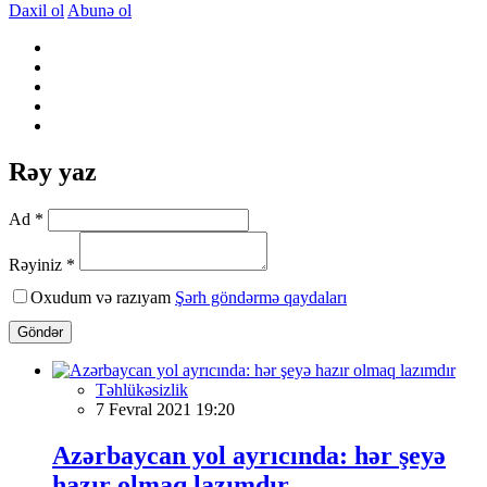
Daxil ol
Abunə ol
Rəy yaz
Ad *
Rəyiniz *
Oxudum və razıyam
Şərh göndərmə qaydaları
Göndər
Təhlükəsizlik
7 Fevral 2021 19:20
Azərbaycan yol ayrıcında: hər şeyə
hazır olmaq lazımdır