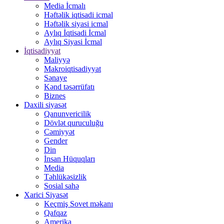
Media İcmalı
Həftəlik iqtisadi icmal
Həftəlik siyasi icmal
Aylıq İqtisadi İcmal
Aylıq Siyasi İcmal
İqtisadiyyat
Maliyyə
Makroiqtisadiyyat
Sənaye
Kənd təsərrüfatı
Biznes
Daxili siyasət
Qanunvericilik
Dövlət quruculuğu
Cəmiyyət
Gender
Din
İnsan Hüquqları
Media
Təhlükəsizlik
Sosial sahə
Xarici Siyasət
Keçmiş Sovet məkanı
Qafqaz
Amerika