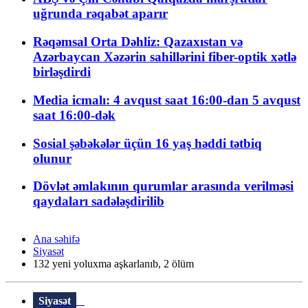
uğrunda rəqabət aparır
Rəqəmsal Orta Dəhliz: Qazaxıstan və
Azərbaycan Xəzərin sahillərini fiber-optik xətlə
birləşdirdi
Media icmalı: 4 avqust saat 16:00-dan 5 avqust
saat 16:00-dək
Sosial şəbəkələr üçün 16 yaş həddi tətbiq
olunur
Dövlət əmlakının qurumlar arasında verilməsi
qaydaları sadələşdirilib
Ana səhifə
Siyasət
132 yeni yoluxma aşkarlanıb, 2 ölüm
Siyasət