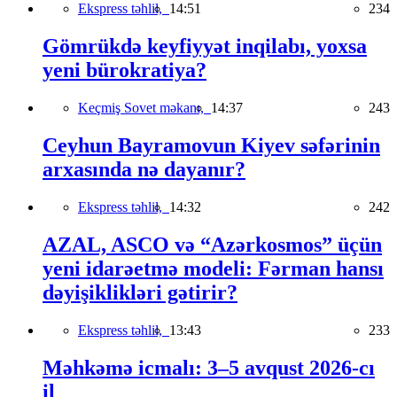
Ekspress təhlil,
14:51
234
Gömrükdə keyfiyyət inqilabı, yoxsa
yeni bürokratiya?
Keçmiş Sovet məkanı,
14:37
243
Ceyhun Bayramovun Kiyev səfərinin
arxasında nə dayanır?
Ekspress təhlil,
14:32
242
AZAL, ASCO və “Azərkosmos” üçün
yeni idarəetmə modeli: Fərman hansı
dəyişiklikləri gətirir?
Ekspress təhlil,
13:43
233
Məhkəmə icmalı: 3–5 avqust 2026-cı
il