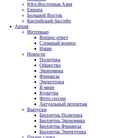
Юго-Восточная Азия
Европа
Большой Восток
Каспийский бассейн
Архив
Интервью
Вопрос-ответ
Сложный вопрос
Наши
Новости
Политика
Общество
Экономика
Финансы
Энергетика
В мире
Культура
Фото сессии
Актуальный репортаж
Выпуски
Бюллетнь Политика
Бюллетнь Экономика
Бюллетнь Финансы
Бюллетнь Энергетика
Прошу слова