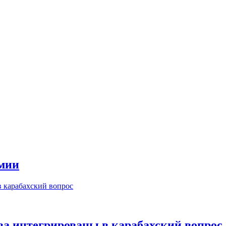
мии
ва интегрированы в карабахский вопрос