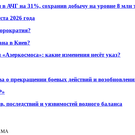
в АЧГ на 31%, сохранив добычу на уровне 8 млн 
уста 2026 года
бюрократия?
ана в Киев?
«Азеркосмоса»: какие изменения несёт указ?
а о прекращении боевых действий и возобновлени
P»
в, последствий и уязвимостей водного баланса
NAMA