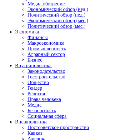
Медиа обозрение
Экономический обзор (нед.)
Политический обзор (нед.)
Экономический обзор (мес.)
Политический обзор (мес.)
Экономика
Финансы
Макроэкономика
Промышленность
Аграрный сектор
Бизнес
Внутриполитика
Законодательство
Госстроительство
Общество
Гендер
Религия
Права человека
Медиа
Безопасность
Социальная сфера
Внешполитика
Постсоветское пространство
Кавказ
Америка