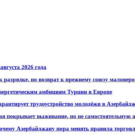
 августа 2026 года
 разрядке, но возврат к прежнему союзу маловеро
энергетическим амбициям Турции в Европе
гарантирует трудоустройство молодёжи в Азербайд
ая покрывает выживание, но не самостоятельную 
почему Азербайджану пора менять правила торгов