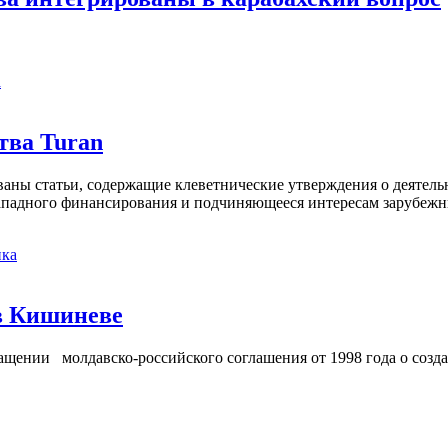
а
тва Turan
кованы статьи, содержащие клеветнические утверждения о деятел
 западного финансирования и подчиняющееся интересам зарубежн
ка
в Кишиневе
ении молдавско-российского соглашения от 1998 года о созд