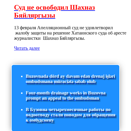
Суд не освободил Шахназ
Бяйляргызы
13 февраля Апелляционный суд не удовлетворил
жалобу защиты на решение Хатаинского суда об аресте
журналистки Шахназ Бяйляргызы.
Читать далее
Buzovnada dörd ay davam edən drenaj işləri
ombudsmana müraciətə səbəb olub
Four-month drainage works in Buzovna
prompt an appeal to the ombudsman
В Бузовна четырехмесячные работы по
водоотводу стали поводом для обращения
к омбудсмену