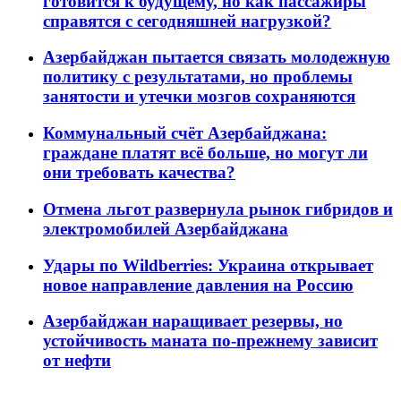
готовится к будущему, но как пассажиры
справятся с сегодняшней нагрузкой?
Азербайджан пытается связать молодежную
политику с результатами, но проблемы
занятости и утечки мозгов сохраняются
Коммунальный счёт Азербайджана:
граждане платят всё больше, но могут ли
они требовать качества?
Отмена льгот развернула рынок гибридов и
электромобилей Азербайджана
Удары по Wildberries: Украина открывает
новое направление давления на Россию
Азербайджан наращивает резервы, но
устойчивость маната по-прежнему зависит
от нефти