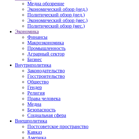
Медиа обозрение
Экономический обзор (нед.)
Политический обзор (нед.)
Экономический обзор (мес.)
Политический обзор (мес.)
Экономика
Финансы
Макроэкономика
Промышленность
Аграрный сектор
Бизнес
Внутриполитика
Законодательство
Госстроительство
Общество
Гендер
Религия
Права человека
Медиа
Безопасность
Социальная сфера
Внешполитика
Постсоветское пространство
Кавказ
Америка