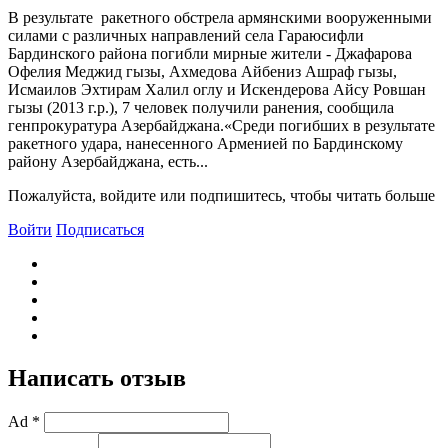
В результате ракетного обстрела армянскими вооруженными
силами с различных направлений села Гараюсифли
Бардинского района погибли мирные жители - Джафарова
Офелия Меджид гызы, Ахмедова Айбениз Ашраф гызы,
Исмаилов Эхтирам Халил оглу и Искендерова Айсу Ровшан
гызы (2013 г.р.), 7 человек получили ранения, сообщила
генпрокуратура Азербайджана.«Среди погибших в результате
ракетного удара, нанесенного Арменией по Бардинскому
району Азербайджана, есть...
Пожалуйста, войдите или подпишитесь, чтобы читать больше
Войти
Подписаться
Написать отзыв
Ad *