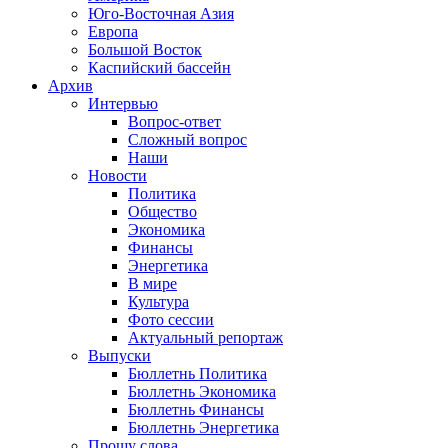
Юго-Восточная Азия
Европа
Большой Восток
Каспийский бассейн
Архив
Интервью
Вопрос-ответ
Сложный вопрос
Наши
Новости
Политика
Общество
Экономика
Финансы
Энергетика
В мире
Культура
Фото сессии
Актуальный репортаж
Выпуски
Бюллетнь Политика
Бюллетнь Экономика
Бюллетнь Финансы
Бюллетнь Энергетика
Прошу слова