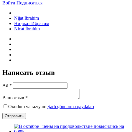
Войти
Подписаться
Nijat Ibrahim
Ниджат Ибрагим
Nicat İbrahim
Написать отзыв
Ad *
Ваш отзыв *
Oxudum və razıyam
Şərh göndərmə qaydaları
Отправить