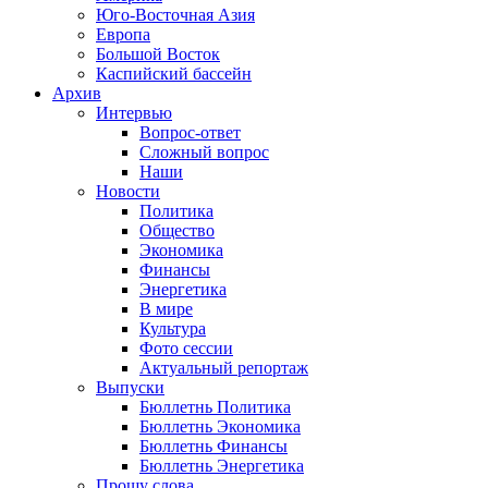
Юго-Восточная Азия
Европа
Большой Восток
Каспийский бассейн
Архив
Интервью
Вопрос-ответ
Сложный вопрос
Наши
Новости
Политика
Общество
Экономика
Финансы
Энергетика
В мире
Культура
Фото сессии
Актуальный репортаж
Выпуски
Бюллетнь Политика
Бюллетнь Экономика
Бюллетнь Финансы
Бюллетнь Энергетика
Прошу слова