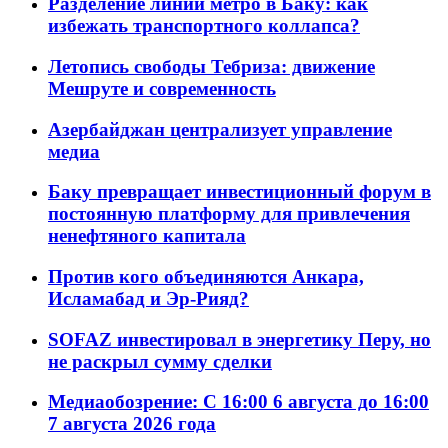
Разделение линий метро в Баку: как
избежать транспортного коллапса?
Летопись свободы Тебриза: движение
Мешруте и современность
Азербайджан централизует управление
медиа
Баку превращает инвестиционный форум в
постоянную платформу для привлечения
ненефтяного капитала
Против кого объединяются Анкара,
Исламабад и Эр-Рияд?
SOFAZ инвестировал в энергетику Перу, но
не раскрыл сумму сделки
Медиаобозрение: С 16:00 6 августа до 16:00
7 августа 2026 года