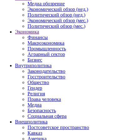
Медиа обозрение
Экономический обзор (нед.)
Политический обзор (нед.)
Экономический обзор (мес.)
Политический обзор (мес.)
Экономика
Финансы
Макроэкономика
Промышленность
Аграрный сектор
Бизнес
Внутриполитика
Законодательство
Госстроительство
Общество
Гендер
Религия
Права человека
Медиа
Безопасность
Социальная сфера
Внешполитика
Постсоветское пространство
Кавказ
Америка