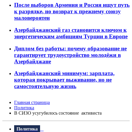
После выборов Армения и Россия ищут путь
к разрядке, но возврат к прежнему союзу
маловероятен
Азербайджанский газ становится ключом к
энергетическим амбициям Турции в Европе
Диплом без работы: почему образование не
гарантирует трудоустройство молодёжи в
Азербайджане
Азербайджанский минимум: зарплата,
которая покрывает выживание, но не
самостоятельную жизнь
Главная страница
Политика
В СИЗО усугубилось состояние активиста
Политика