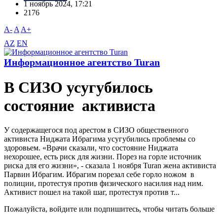
1 ноябрь 2024, 17:21
2176
A-
A
A+
AZ
EN
Информационное агентство Turan
В СИЗО усугубилось
состояние активиста
У содержащегося под арестом в СИЗО общественного
активиста Ниджата Ибрагима усугубились проблемы со
здоровьем. «Врачи сказали, что состояние Ниджата
нехорошее, есть риск для жизни. Порез на горле источник
риска для его жизни», - сказала 1 ноября Turan жена активиста
Парвин Ибрагим. Ибрагим порезал себе горло ножом в
полиции, протестуя против физического насилия над ним.
Активист пошел на такой шаг, протестуя против т...
Пожалуйста, войдите или подпишитесь, чтобы читать больше