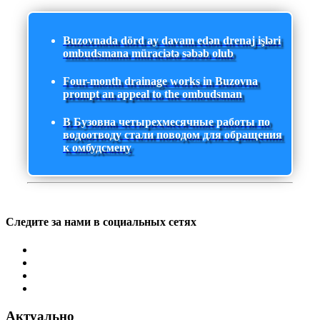
Buzovnada dörd ay davam edən drenaj işləri
ombudsmana müraciətə səbəb olub
Four-month drainage works in Buzovna
prompt an appeal to the ombudsman
В Бузовна четырехмесячные работы по
водоотводу стали поводом для обращения
к омбудсмену
Следите за нами в социальных сетях
Актуально