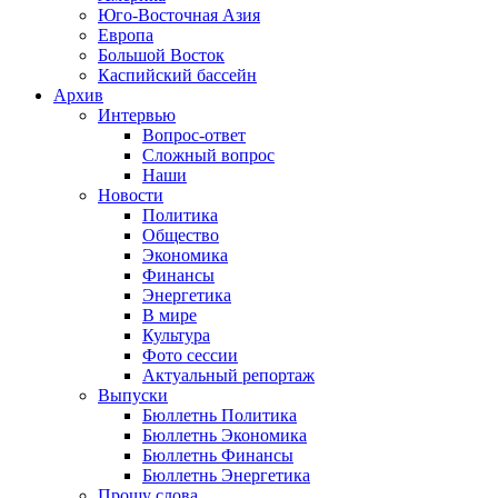
Юго-Восточная Азия
Европа
Большой Восток
Каспийский бассейн
Архив
Интервью
Вопрос-ответ
Сложный вопрос
Наши
Новости
Политика
Общество
Экономика
Финансы
Энергетика
В мире
Культура
Фото сессии
Актуальный репортаж
Выпуски
Бюллетнь Политика
Бюллетнь Экономика
Бюллетнь Финансы
Бюллетнь Энергетика
Прошу слова