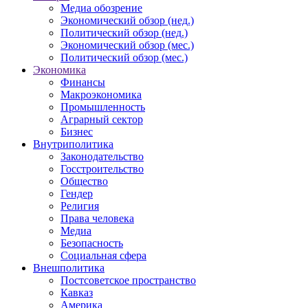
Медиа обозрение
Экономический обзор (нед.)
Политический обзор (нед.)
Экономический обзор (мес.)
Политический обзор (мес.)
Экономика
Финансы
Макроэкономика
Промышленность
Аграрный сектор
Бизнес
Внутриполитика
Законодательство
Госстроительство
Общество
Гендер
Религия
Права человека
Медиа
Безопасность
Социальная сфера
Внешполитика
Постсоветское пространство
Кавказ
Америка