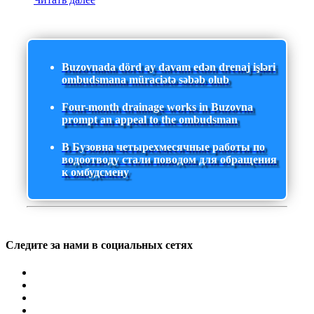
Buzovnada dörd ay davam edən drenaj işləri
ombudsmana müraciətə səbəb olub
Four-month drainage works in Buzovna
prompt an appeal to the ombudsman
В Бузовна четырехмесячные работы по
водоотводу стали поводом для обращения
к омбудсмену
Следите за нами в социальных сетях