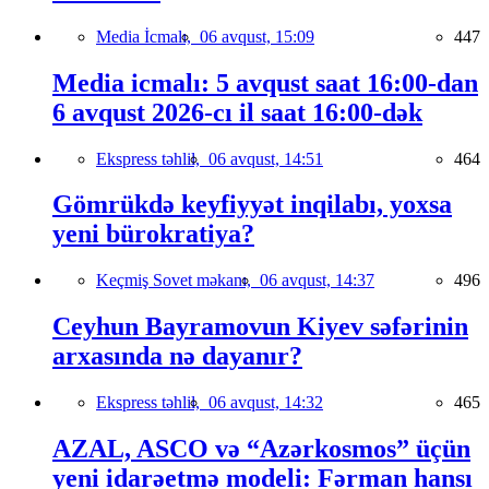
Media İcmalı,
06 avqust, 15:09
447
Media icmalı: 5 avqust saat 16:00-dan
6 avqust 2026-cı il saat 16:00-dək
Ekspress təhlil,
06 avqust, 14:51
464
Gömrükdə keyfiyyət inqilabı, yoxsa
yeni bürokratiya?
Keçmiş Sovet məkanı,
06 avqust, 14:37
496
Ceyhun Bayramovun Kiyev səfərinin
arxasında nə dayanır?
Ekspress təhlil,
06 avqust, 14:32
465
AZAL, ASCO və “Azərkosmos” üçün
yeni idarəetmə modeli: Fərman hansı