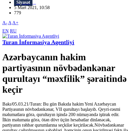
Siyasət
5 Mart 2021, 10:58
779
A-
A
A+
EN
RU
Turan İnformasiya Agentliyi
Azərbaycanın hakim
partiyasının növbədənkənar
qurultayı “məxfilik” şəraitində
keçir
Bakı/05.03.21/Turan: Bu gün Bakıda hakim Yeni Azərbaycan
Partiyasının növbədənkənar, VII qurultayı başlayıb. Qeyri-rəsmi
məlumatlara görə, qurultayın işində 200 nümayəndə iştirak edir.
İlkin məlumata görə, ötən dövr üçün hesabatlar dinlənəcək,
partiyanın rəhbər qurumlarına seçkilər keçiriləcək.Növbədənkənar
qurultay çağırılmasının səbəbləri, həmçinin onun keçirilməsi faktı ilə