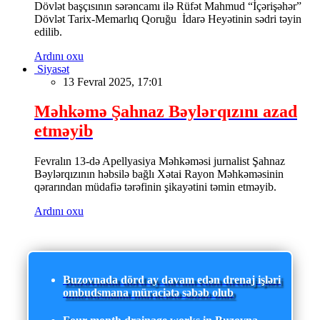
Dövlət başçısının sərəncamı ilə Rüfət Mahmud “İçərişəhər”
Dövlət Tarix-Memarlıq Qoruğu İdarə Heyətinin sədri təyin
edilib.
Ardını oxu
Siyasət
13 Fevral 2025, 17:01
Məhkəmə Şahnaz Bəylərqızını azad
etməyib
Fevralın 13-də Apellyasiya Məhkəməsi jurnalist Şahnaz
Bəylərqızının həbsilə bağlı Xətai Rayon Məhkəməsinin
qərarından müdafiə tərəfinin şikayətini təmin etməyib.
Ardını oxu
Buzovnada dörd ay davam edən drenaj işləri
ombudsmana müraciətə səbəb olub