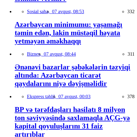
Sosial sahə,
07 avqust, 08:53
332
Azərbaycan minimumu: yaşamağı
təmin edən, lakin müstəqil həyata
yetməyən əməkhaqqı
Biznes,
07 avqust, 08:44
311
Ənənəvi bazarlar şəbəkələrin təzyiqi
altında: Azərbaycan ticarət
qaydalarını niyə dəyişməlidir
Ekspress təhlil,
07 avqust, 00:03
378
BP və tərəfdaşları hasilatı 8 milyon
ton səviyyəsində saxlamaqla AÇG-yə
kapital qoyuluşlarını 31 faiz
artırıblar