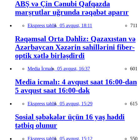
ABŞ və Çin Cənubi Qafqazda
marşrutlar uğrunda rəqabət aparır
Ekspress təhlil,
05 avqust, 18:11
711
Rəqəmsal Orta Dəhliz: Qazaxıstan və
Azərbaycan Xəzərin sahillərini fiber-
optik xətlə birləşdirdi
Media İcmalı,
05 avqust, 16:37
601
Media icmalı: 4 avqust saat 16:00-dan
5 avqust saat 16:00-dək
Ekspress təhlil,
05 avqust, 15:29
615
Sosial şəbəkələr üçün 16 yaş həddi
tətbiq olunur
Ekspress təhlil,
05 avqust, 15:12
550