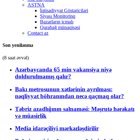
ASTNA
İqtisadiyyat Göstəriciləri
Siyası Monitorinq
Bazarların icmalı
Qarabağ münaqişəsi
Contact az
Son yenilənmə
(8 saat əvvəl)
Azərbaycanda 65 min vakansiya niyə
doldurulmamış qalır?
Bakı metrosunun xətlərinin ayrılması:
nəqliyyat böhranından necə qaçmaq olar?
Təbriz azadlığının salnaməsi: Məşrutə hərəkatı
və müasirlik
Media idarəçiliyi mərkəzləşdirilir