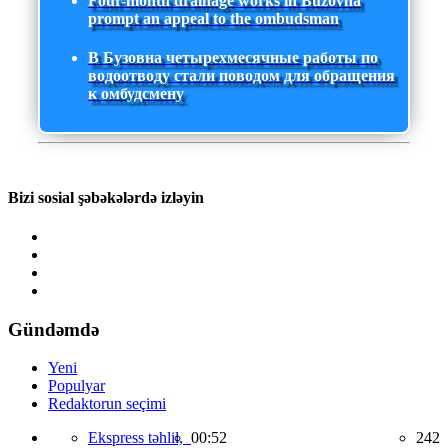
Four-month drainage works in Buzovna
prompt an appeal to the ombudsman
В Бузовна четырехмесячные работы по
водоотводу стали поводом для обращения
к омбудсмену
Bizi sosial şəbəkələrdə izləyin
Gündəmdə
Yeni
Populyar
Redaktorun seçimi
Ekspress təhlil,
00:52
242