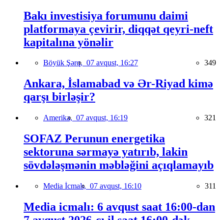
Bakı investisiya forumunu daimi
platformaya çevirir, diqqət qeyri-neft
kapitalına yönəlir
Böyük Şərq,
07 avqust, 16:27
349
Ankara, İslamabad və Ər-Riyad kimə
qarşı birləşir?
Amerika,
07 avqust, 16:19
321
SOFAZ Perunun energetika
sektoruna sərmayə yatırıb, lakin
sövdələşmənin məbləğini açıqlamayıb
Media İcmalı,
07 avqust, 16:10
311
Media icmalı: 6 avqust saat 16:00-dan
7 avqust 2026-cı il saat 16:00-dək