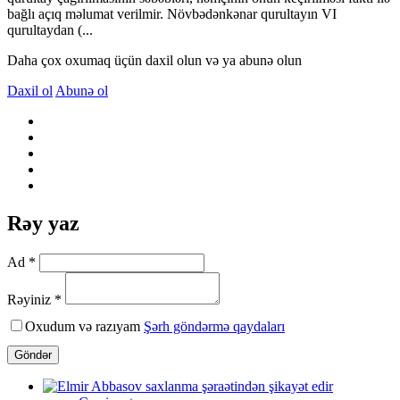
bağlı açıq məlumat verilmir. Növbədənkənar qurultayın VI
qurultaydan (...
Daha çox oxumaq üçün daxil olun və ya abunə olun
Daxil ol
Abunə ol
Rəy yaz
Ad *
Rəyiniz *
Oxudum və razıyam
Şərh göndərmə qaydaları
Göndər