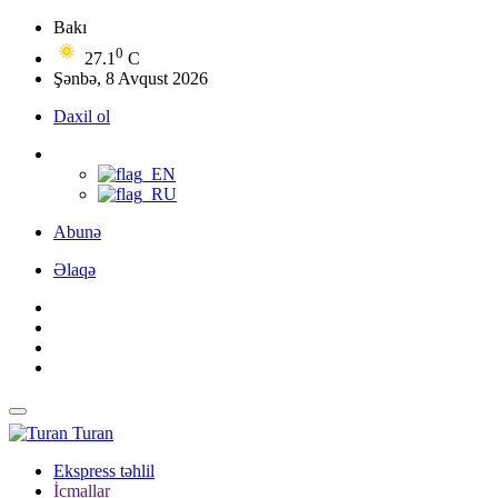
Bakı
0
27.1
C
Şənbə, 8 Avqust 2026
Daxil ol
Abunə
Əlaqə
Turan
Ekspress təhlil
İcmallar