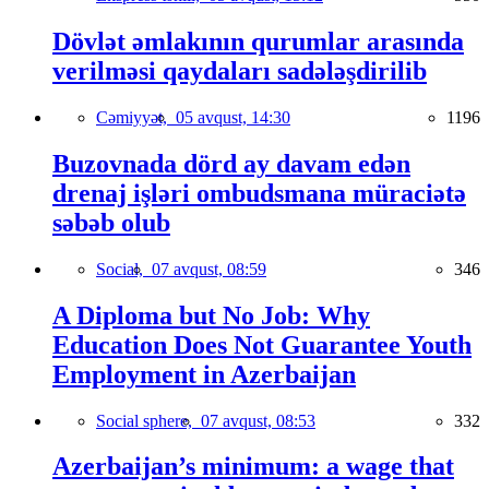
Dövlət əmlakının qurumlar arasında
verilməsi qaydaları sadələşdirilib
Cəmiyyət,
05 avqust, 14:30
1196
Buzovnada dörd ay davam edən
drenaj işləri ombudsmana müraciətə
səbəb olub
Social,
07 avqust, 08:59
346
A Diploma but No Job: Why
Education Does Not Guarantee Youth
Employment in Azerbaijan
Social sphere,
07 avqust, 08:53
332
Azerbaijan’s minimum: a wage that