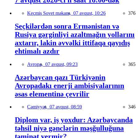
Keçmiş Sovet məkanı,
07 avqust, 10:26
376
Seçkilərdən sonra Ermənistan və
Rusiya gərginliyi azaltmağın yollarını
axtarır, lakin əvvəlki ittifaqa qayıdış
ehtimalı azdır
Avropa,
07 avqust, 09:23
365
Azərbaycan qazı Türkiyənin
Avropadakı enerji ambisiyalarının
əsas elementinə çevrilir
Cəmiyyət,
07 avqust, 08:59
346
Diplom var, iş yoxdur: Azərbaycanda
təhsil niyə gənclərin məşğulluğuna
təminat vermir?