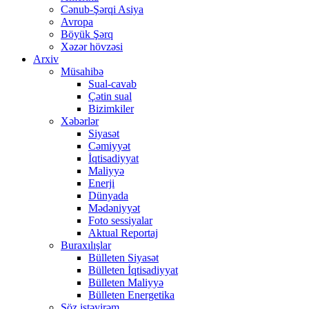
Cənub-Şərqi Asiya
Avropa
Böyük Şərq
Xəzər hövzəsi
Arxiv
Müsahibə
Sual-cavab
Çətin sual
Bizimkiler
Xəbərlər
Siyasət
Cəmiyyət
İqtisadiyyat
Maliyyə
Enerji
Dünyada
Mədəniyyət
Foto sessiyalar
Aktual Reportaj
Buraxılışlar
Bülleten Siyasət
Bülleten İqtisadiyyat
Bülleten Maliyyə
Bülleten Energetika
Söz istəyirəm