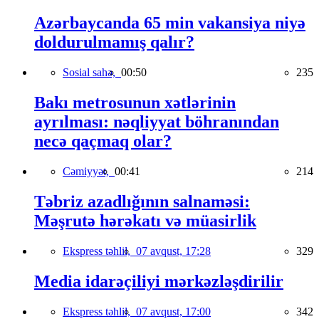
Azərbaycanda 65 min vakansiya niyə
doldurulmamış qalır?
Sosial sahə,
00:50
235
Bakı metrosunun xətlərinin
ayrılması: nəqliyyat böhranından
necə qaçmaq olar?
Cəmiyyət,
00:41
214
Təbriz azadlığının salnaməsi:
Məşrutə hərəkatı və müasirlik
Ekspress təhlil,
07 avqust, 17:28
329
Media idarəçiliyi mərkəzləşdirilir
Ekspress təhlil,
07 avqust, 17:00
342