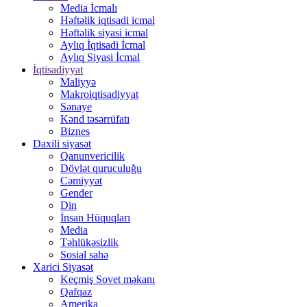
Media İcmalı
Həftəlik iqtisadi icmal
Həftəlik siyasi icmal
Aylıq İqtisadi İcmal
Aylıq Siyasi İcmal
İqtisadiyyat
Maliyyə
Makroiqtisadiyyat
Sənaye
Kənd təsərrüfatı
Biznes
Daxili siyasət
Qanunvericilik
Dövlət quruculuğu
Cəmiyyət
Gender
Din
İnsan Hüquqları
Media
Təhlükəsizlik
Sosial sahə
Xarici Siyasət
Keçmiş Sovet məkanı
Qafqaz
Amerika