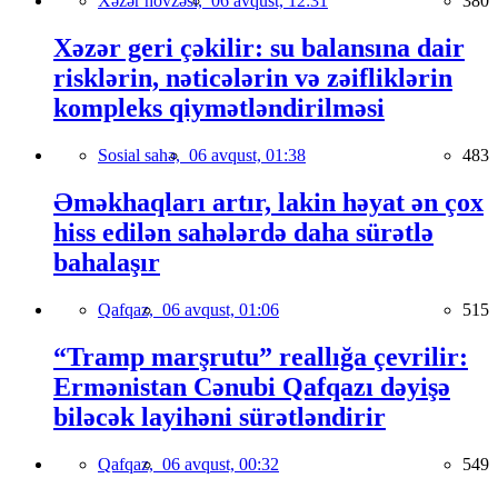
Xəzər hövzəsi,
06 avqust, 12:31
380
Xəzər geri çəkilir: su balansına dair
risklərin, nəticələrin və zəifliklərin
kompleks qiymətləndirilməsi
Sosial sahə,
06 avqust, 01:38
483
Əməkhaqları artır, lakin həyat ən çox
hiss edilən sahələrdə daha sürətlə
bahalaşır
Qafqaz,
06 avqust, 01:06
515
“Tramp marşrutu” reallığa çevrilir:
Ermənistan Cənubi Qafqazı dəyişə
biləcək layihəni sürətləndirir
Qafqaz,
06 avqust, 00:32
549