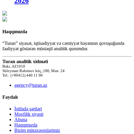
2026
Haqqımızda
“Turan” siyasət, iqtisadiyyat və cəmiyyət həyatının qovuşuğunda
fəaliyyət göstərən müstəqil analitik qurumdur.
Turan analitik xidməti
Bakı, AZ1010
Süleyman Rəhimov küç.,186, Mən. 24
Tel.: (+99412) 440 11 96
agency@turan.az
Faydalı
İstifadə şərtləri
Məxfilik siyasti
Abunə
Haqqımızda
Bizim mütəxəssislərimiz