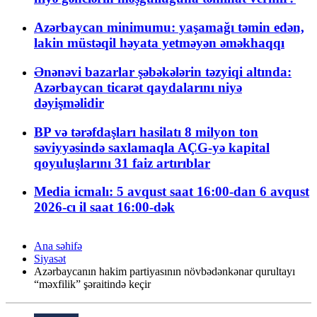
Azərbaycan minimumu: yaşamağı təmin edən,
lakin müstəqil həyata yetməyən əməkhaqqı
Ənənəvi bazarlar şəbəkələrin təzyiqi altında:
Azərbaycan ticarət qaydalarını niyə
dəyişməlidir
BP və tərəfdaşları hasilatı 8 milyon ton
səviyyəsində saxlamaqla AÇG-yə kapital
qoyuluşlarını 31 faiz artırıblar
Media icmalı: 5 avqust saat 16:00-dan 6 avqust
2026-cı il saat 16:00-dək
Ana səhifə
Siyasət
Azərbaycanın hakim partiyasının növbədənkənar qurultayı
“məxfilik” şəraitində keçir