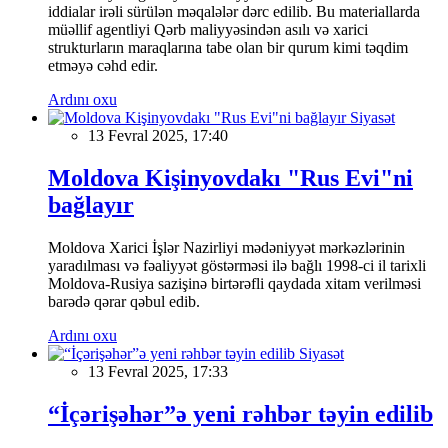
iddialar irəli sürülən məqalələr dərc edilib. Bu materiallarda
müəllif agentliyi Qərb maliyyəsindən asılı və xarici
strukturların maraqlarına tabe olan bir qurum kimi təqdim
etməyə cəhd edir.
Ardını oxu
Siyasət
13 Fevral 2025, 17:40
Moldova Kişinyovdakı "Rus Evi"ni
bağlayır
Moldova Xarici İşlər Nazirliyi mədəniyyət mərkəzlərinin
yaradılması və fəaliyyət göstərməsi ilə bağlı 1998-ci il tarixli
Moldova-Rusiya sazişinə birtərəfli qaydada xitam verilməsi
barədə qərar qəbul edib.
Ardını oxu
Siyasət
13 Fevral 2025, 17:33
“İçərişəhər”ə yeni rəhbər təyin edilib