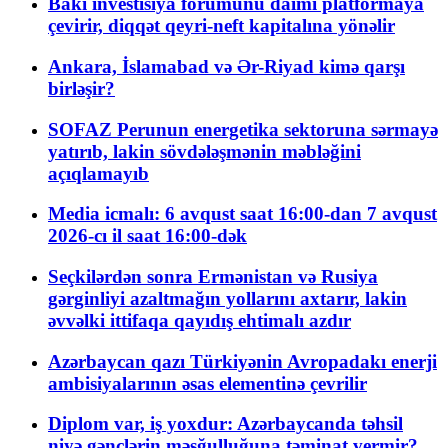
Bakı investisiya forumunu daimi platformaya
çevirir, diqqət qeyri-neft kapitalına yönəlir
Ankara, İslamabad və Ər-Riyad kimə qarşı
birləşir?
SOFAZ Perunun energetika sektoruna sərmayə
yatırıb, lakin sövdələşmənin məbləğini
açıqlamayıb
Media icmalı: 6 avqust saat 16:00-dan 7 avqust
2026-cı il saat 16:00-dək
Seçkilərdən sonra Ermənistan və Rusiya
gərginliyi azaltmağın yollarını axtarır, lakin
əvvəlki ittifaqa qayıdış ehtimalı azdır
Azərbaycan qazı Türkiyənin Avropadakı enerji
ambisiyalarının əsas elementinə çevrilir
Diplom var, iş yoxdur: Azərbaycanda təhsil
niyə gənclərin məşğulluğuna təminat vermir?