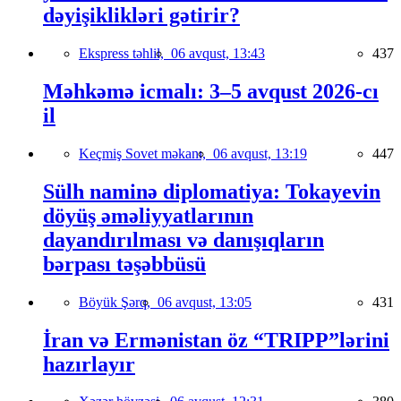
dəyişiklikləri gətirir?
Ekspress təhlil,
06 avqust, 13:43
437
Məhkəmə icmalı: 3–5 avqust 2026-cı
il
Keçmiş Sovet məkanı,
06 avqust, 13:19
447
Sülh naminə diplomatiya: Tokayevin
döyüş əməliyyatlarının
dayandırılması və danışıqların
bərpası təşəbbüsü
Böyük Şərq,
06 avqust, 13:05
431
İran və Ermənistan öz “TRIPP”lərini
hazırlayır