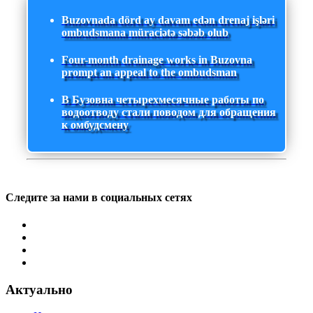
Buzovnada dörd ay davam edən drenaj işləri
ombudsmana müraciətə səbəb olub
Four-month drainage works in Buzovna
prompt an appeal to the ombudsman
В Бузовна четырехмесячные работы по
водоотводу стали поводом для обращения
к омбудсмену
Следите за нами в социальных сетях
Актуально