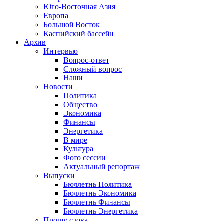
Юго-Восточная Азия
Европа
Большой Восток
Каспийский бассейн
Архив
Интервью
Вопрос-ответ
Сложный вопрос
Наши
Новости
Политика
Общество
Экономика
Финансы
Энергетика
В мире
Культура
Фото сессии
Актуальный репортаж
Выпуски
Бюллетнь Политика
Бюллетнь Экономика
Бюллетнь Финансы
Бюллетнь Энергетика
Прошу слова