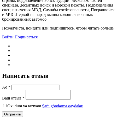
страны, подразделение войск Турции, несколько частей
спецназа, десантных войск и морской пехоты. Подразделения
спецназначения МBД, Службы госбезопасности, Погранвойск
и МЧС.Первой на парад вышла колонная военных
бронированных автомоб...
Пожалуйста, войдите или подпишитесь, чтобы читать больше
Войти
Подписаться
Написать отзыв
Ad *
Ваш отзыв *
Oxudum və razıyam
Şərh göndərmə qaydaları
Отправить