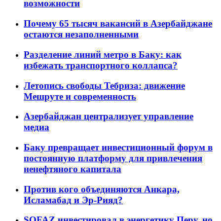
возможности
Почему 65 тысяч вакансий в Азербайджане
остаются незаполненными
Разделение линий метро в Баку: как
избежать транспортного коллапса?
Летопись свободы Тебриза: движение
Мешруте и современность
Азербайджан централизует управление
медиа
Баку превращает инвестиционный форум в
постоянную платформу для привлечения
ненефтяного капитала
Против кого объединяются Анкара,
Исламабад и Эр-Рияд?
SOFAZ инвестировал в энергетику Перу, но