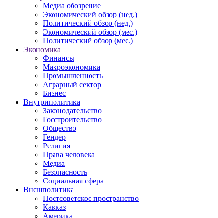
Медиа обозрение
Экономический обзор (нед.)
Политический обзор (нед.)
Экономический обзор (мес.)
Политический обзор (мес.)
Экономика
Финансы
Макроэкономика
Промышленность
Аграрный сектор
Бизнес
Внутриполитика
Законодательство
Госстроительство
Общество
Гендер
Религия
Права человека
Медиа
Безопасность
Социальная сфера
Внешполитика
Постсоветское пространство
Кавказ
Америка