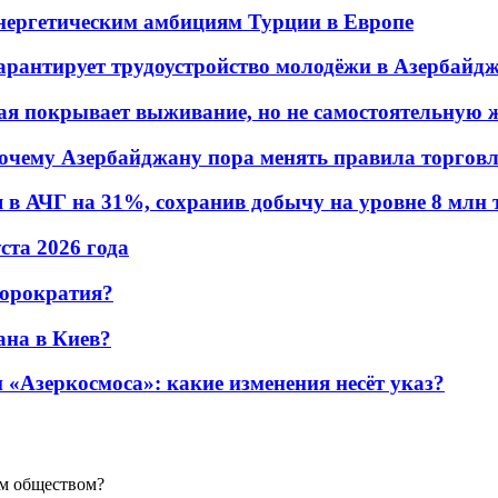
энергетическим амбициям Турции в Европе
гарантирует трудоустройство молодёжи в Азербайд
ая покрывает выживание, но не самостоятельную 
почему Азербайджану пора менять правила торгов
в АЧГ на 31%, сохранив добычу на уровне 8 млн 
уста 2026 года
бюрократия?
ана в Киев?
«Азеркосмоса»: какие изменения несёт указ?
им обществом?