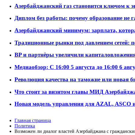
Азербайджанский газ становится ключом к 
Диплом без работы: почему образование не 
Азербайджанский минимум: зарплата, котор
Традиционные рынки под давлением сетей: 
BP и партнёры увеличили капиталовложения 
Медиаобзор: С 16:00 5 августа до 16:00 6 авг
Революция качества на таможне или новая 
Что стоит за визитом главы МИД Азербайдж
Новая модель управления для AZAL, ASCO и 
Главная страница
Политика
Возможен ли диалог властей Азербайджана с гражданск