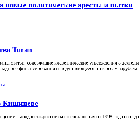
а новые политические аресты и пытки
а
тва Turan
кованы статьи, содержащие клеветнические утверждения о деятел
 западного финансирования и подчиняющееся интересам зарубежн
ка
в Кишиневе
ении молдавско-российского соглашения от 1998 года о созд