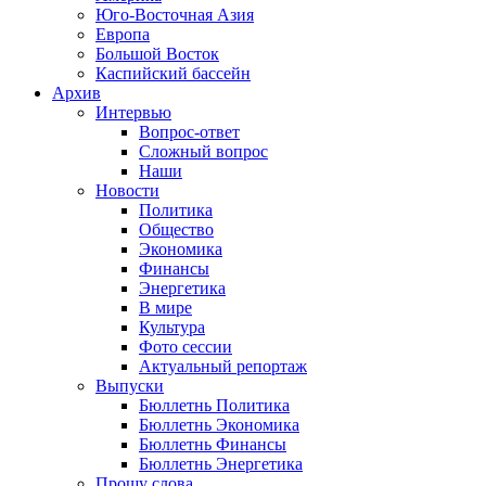
Юго-Восточная Азия
Европа
Большой Восток
Каспийский бассейн
Архив
Интервью
Вопрос-ответ
Сложный вопрос
Наши
Новости
Политика
Общество
Экономика
Финансы
Энергетика
В мире
Культура
Фото сессии
Актуальный репортаж
Выпуски
Бюллетнь Политика
Бюллетнь Экономика
Бюллетнь Финансы
Бюллетнь Энергетика
Прошу слова