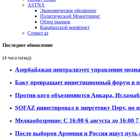
ASTNA
Экономическое обозрение
Политический Мониторинг
Обзор рынков
Карабахский конфликт
Contact az
Последнее обновление
(4 часа назад)
Азербайджан централизует управление меди
Баку превращает инвестиционный форум в п
Против кого объединяются Анкара, Исламаб
SOFAZ инвестировал в энергетику Перу, но 
Медиаобозрение: С 16:00 6 августа до 16:00 7
После выборов Армения и Россия ищут путь к