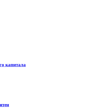
го капитала
ятен