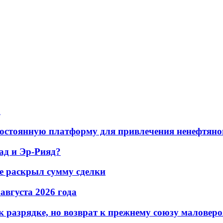
а
остоянную платформу для привлечения ненефтяно
ад и Эр-Рияд?
не раскрыл сумму сделки
 августа 2026 года
 разрядке, но возврат к прежнему союзу маловеро