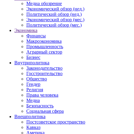
Медиа обозрение
Экономический обзор (нед.)
Политический обзор (нед.)
Экономический обзор (мес.)
Политический обзор (мес.)
Экономика
Финансы
Макроэкономика
Промышленность
Аграрный сектор
Бизнес
Внутриполитика
Законодательство
Госстроительство
Общество
Гендер
Религия
Права человека
Медиа
Безопасность
Социальная сфера
Внешполитика
Постсоветское пространство
Кавказ
Америка