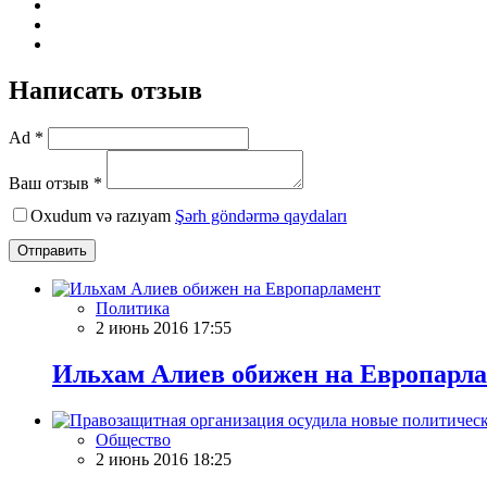
Написать отзыв
Ad *
Ваш отзыв *
Oxudum və razıyam
Şərh göndərmə qaydaları
Отправить
Политика
2 июнь 2016 17:55
Ильхам Алиев обижен на Европарл
Общество
2 июнь 2016 18:25