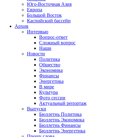
Юго-Восточная Азия
Европа
Большой Восток
Каспийский бассейн
Архив
Интервью
Вопрос-ответ
Сложный вопрос
Наши
Новости
Политика
Общество
Экономика
Финансы
Энергетика
В мире
Культура
Фото сессии
Актуальный репортаж
Выпуски
Бюллетнь Политика
Бюллетнь Экономика
Бюллетнь Финансы
Бюллетнь Энергетика
Прошу слова