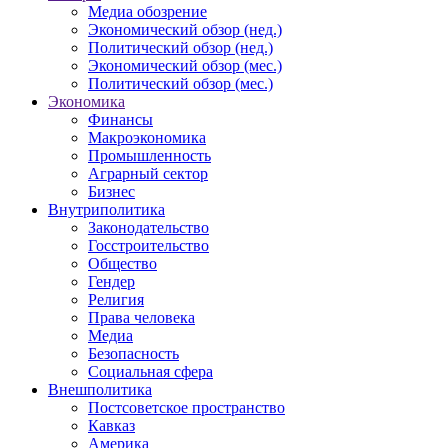
Медиа обозрение
Экономический обзор (нед.)
Политический обзор (нед.)
Экономический обзор (мес.)
Политический обзор (мес.)
Экономика
Финансы
Макроэкономика
Промышленность
Аграрный сектор
Бизнес
Внутриполитика
Законодательство
Госстроительство
Общество
Гендер
Религия
Права человека
Медиа
Безопасность
Социальная сфера
Внешполитика
Постсоветское пространство
Кавказ
Америка