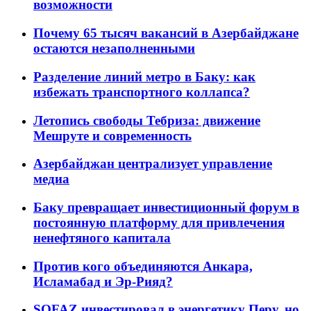
возможности
Почему 65 тысяч вакансий в Азербайджане
остаются незаполненными
Разделение линий метро в Баку: как
избежать транспортного коллапса?
Летопись свободы Тебриза: движение
Мешруте и современность
Азербайджан централизует управление
медиа
Баку превращает инвестиционный форум в
постоянную платформу для привлечения
ненефтяного капитала
Против кого объединяются Анкара,
Исламабад и Эр-Рияд?
SOFAZ инвестировал в энергетику Перу, но