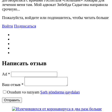
договорилась с врачами госпиталя «Гюльхане» Анкары для
лечения меня там. Мой адвокат Зибейда Садыгова направила
срочную...
Пожалуйста, войдите или подпишитесь, чтобы читать больше
Войти
Подписаться
Написать отзыв
Ad *
Ваш отзыв *
Oxudum və razıyam
Şərh göndərmə qaydaları
Отправить