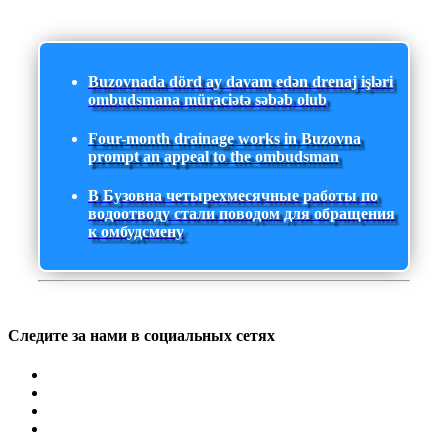
Buzovnada dörd ay davam edən drenaj işləri
ombudsmana müraciətə səbəb olub
Four-month drainage works in Buzovna
prompt an appeal to the ombudsman
В Бузовна четырехмесячные работы по
водоотводу стали поводом для обращения
к омбудсмену
Следите за нами в социальных сетях