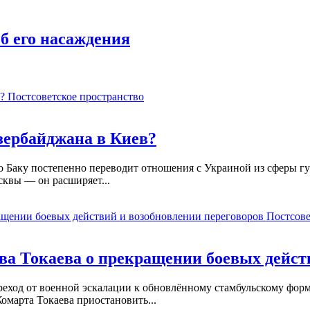
б его насаждения
Постсоветское пространство
зербайджана в Киев?
 Баку постепенно переводит отношения с Украиной из сферы гу
сквы — он расширяет...
Постсове
а Токаева о прекращении боевых действ
реход от военной эскалации к обновлённому стамбульскому фор
марта Токаева приостановить...