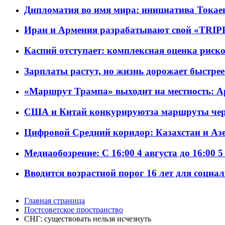
Дипломатия во имя мира: инициатива Токаев
Иран и Армения разрабатывают свой «TRIP
Каспий отступает: комплексная оценка риско
Зарплаты растут, но жизнь дорожает быстрее т
«Маршрут Трампа» выходит на местность: А
США и Китай конкурируютза маршруты че
Цифровой Средний коридор: Казахстан и Аз
Медиаобозрение: С 16:00 4 августа до 16:00 5
Вводится возрастной порог 16 лет для социа
Главная страница
Постсоветское пространство
СНГ: существовать нельзя исчезнуть