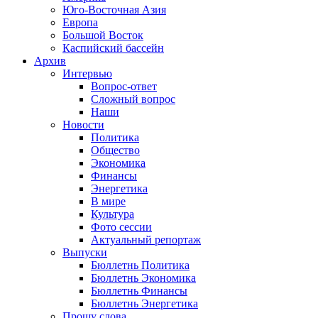
Юго-Восточная Азия
Европа
Большой Восток
Каспийский бассейн
Архив
Интервью
Вопрос-ответ
Сложный вопрос
Наши
Новости
Политика
Общество
Экономика
Финансы
Энергетика
В мире
Культура
Фото сессии
Актуальный репортаж
Выпуски
Бюллетнь Политика
Бюллетнь Экономика
Бюллетнь Финансы
Бюллетнь Энергетика
Прошу слова