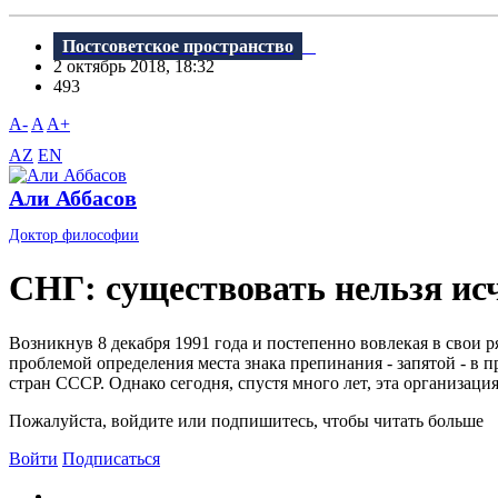
Постсоветское пространство
2 октябрь 2018, 18:32
493
A-
A
A+
AZ
EN
Али Аббасов
Доктор философии
СНГ: существовать нельзя ис
Bозникнув 8 декабря 1991 года и постепенно вовлекая в свои 
проблемой определения места знака препинания - запятой - в п
стран СССР. Однако сегодня, спустя много лет, эта организация
Пожалуйста, войдите или подпишитесь, чтобы читать больше
Войти
Подписаться