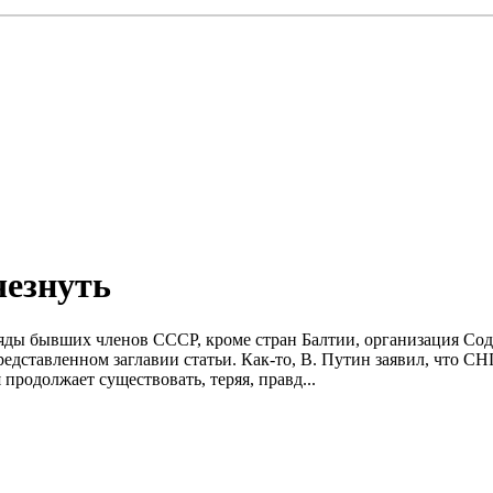
чезнуть
ряды бывших членов СССР, кроме стран Балтии, организация Сод
редставленном заглавии статьи. Как-то, B. Путин заявил, что СН
 продолжает существовать, теряя, правд...