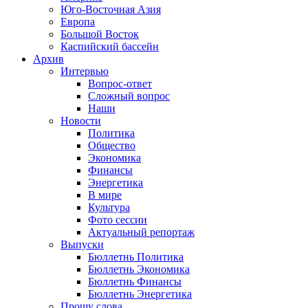
Юго-Восточная Азия
Европа
Большой Восток
Каспийский бассейн
Архив
Интервью
Вопрос-ответ
Сложный вопрос
Наши
Новости
Политика
Общество
Экономика
Финансы
Энергетика
В мире
Культура
Фото сессии
Актуальный репортаж
Выпуски
Бюллетнь Политика
Бюллетнь Экономика
Бюллетнь Финансы
Бюллетнь Энергетика
Прошу слова