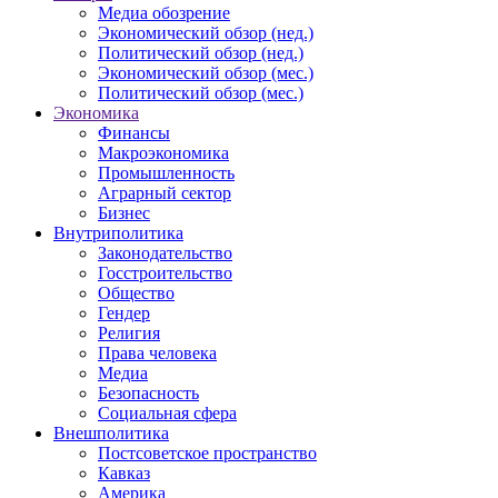
Медиа обозрение
Экономический обзор (нед.)
Политический обзор (нед.)
Экономический обзор (мес.)
Политический обзор (мес.)
Экономика
Финансы
Макроэкономика
Промышленность
Аграрный сектор
Бизнес
Внутриполитика
Законодательство
Госстроительство
Общество
Гендер
Религия
Права человека
Медиа
Безопасность
Социальная сфера
Внешполитика
Постсоветское пространство
Кавказ
Америка