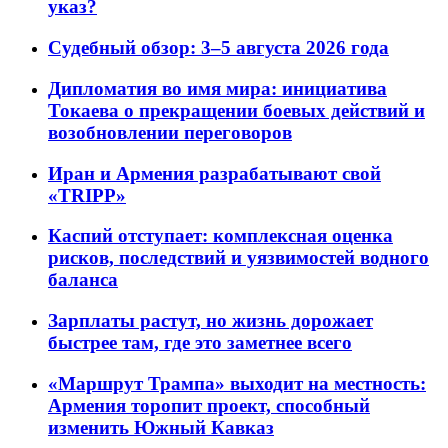
указ?
Судебный обзор: 3–5 августа 2026 года
Дипломатия во имя мира: инициатива
Токаева о прекращении боевых действий и
возобновлении переговоров
Иран и Армения разрабатывают свой
«TRIPP»
Каспий отступает: комплексная оценка
рисков, последствий и уязвимостей водного
баланса
Зарплаты растут, но жизнь дорожает
быстрее там, где это заметнее всего
«Маршрут Трампа» выходит на местность:
Армения торопит проект, способный
изменить Южный Кавказ