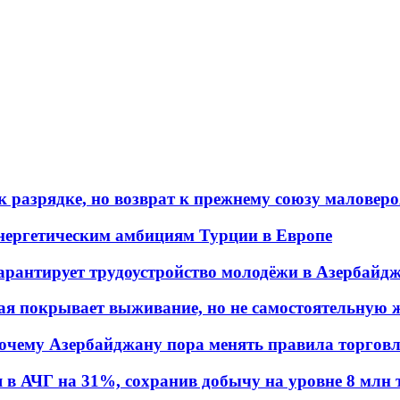
 разрядке, но возврат к прежнему союзу маловеро
энергетическим амбициям Турции в Европе
гарантирует трудоустройство молодёжи в Азербайд
ая покрывает выживание, но не самостоятельную 
почему Азербайджану пора менять правила торгов
в АЧГ на 31%, сохранив добычу на уровне 8 млн 