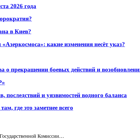
уста 2026 года
бюрократия?
ана в Киев?
«Азеркосмоса»: какие изменения несёт указ?
а о прекращении боевых действий и возобновлени
P»
в, последствий и уязвимостей водного баланса
ам, где это заметнее всего
 Государственной Комиссии…