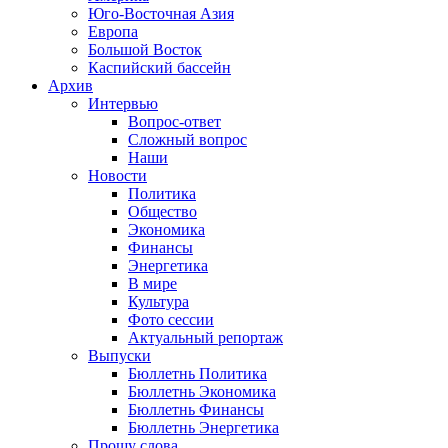
Юго-Восточная Азия
Европа
Большой Восток
Каспийский бассейн
Архив
Интервью
Вопрос-ответ
Сложный вопрос
Наши
Новости
Политика
Общество
Экономика
Финансы
Энергетика
В мире
Культура
Фото сессии
Актуальный репортаж
Выпуски
Бюллетнь Политика
Бюллетнь Экономика
Бюллетнь Финансы
Бюллетнь Энергетика
Прошу слова