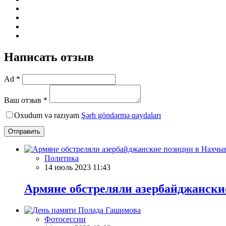
Написать отзыв
Ad *
Ваш отзыв *
Oxudum və razıyam
Şərh göndərmə qaydaları
Отправить
Политика
14 июль 2023 11:43
Армяне обстреляли азербайджански
Фотосессии