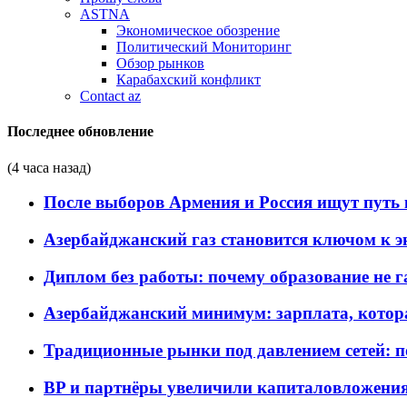
ASTNA
Экономическое обозрение
Политический Мониторинг
Обзор рынков
Карабахский конфликт
Contact az
Последнее обновление
(4 часа назад)
После выборов Армения и Россия ищут путь к
Азербайджанский газ становится ключом к 
Диплом без работы: почему образование не 
Азербайджанский минимум: зарплата, котор
Традиционные рынки под давлением сетей: 
BP и партнёры увеличили капиталовложения 