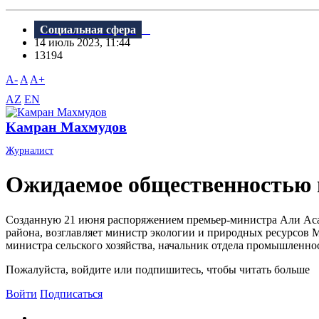
Социальная сфера
14 июль 2023, 11:44
13194
A-
A
A+
AZ
EN
Камран Махмудов
Журналист
Ожидаемое общественностью 
Созданную 21 июня распоряжением премьер-министра Али Асад
района, возглавляет министр экологии и природных ресурсов 
министра сельского хозяйства, начальник отдела промышленнос
Пожалуйста, войдите или подпишитесь, чтобы читать больше
Войти
Подписаться