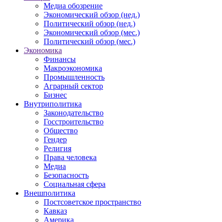
Медиа обозрение
Экономический обзор (нед.)
Политический обзор (нед.)
Экономический обзор (мес.)
Политический обзор (мес.)
Экономика
Финансы
Макроэкономика
Промышленность
Аграрный сектор
Бизнес
Внутриполитика
Законодательство
Госстроительство
Общество
Гендер
Религия
Права человека
Медиа
Безопасность
Социальная сфера
Внешполитика
Постсоветское пространство
Кавказ
Америка