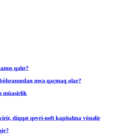
amış qalır?
t böhranından necə qaçmaq olar?
ə müasirlik
rir, diqqət qeyri-neft kapitalına yönəlir
şir?