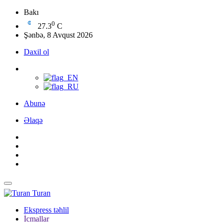
Bakı
0
27.3
C
Şənbə, 8 Avqust 2026
Daxil ol
Abunə
Əlaqə
Turan
Ekspress təhlil
İcmallar