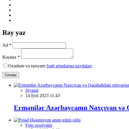
Rəy yaz
Ad *
Rəyiniz *
Oxudum və razıyam
Şərh göndərmə qaydaları
Göndər
Siyasət
14 İyul 2023 11:43
Ermənilər Azərbaycanın Naxçıvan və Q
Foto sessiyalar