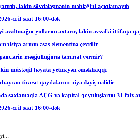
tırıb, lakin sövdələşmənin məbləğini açıqlamayıb
026-cı il saat 16:00-dək
 azaltmağın yollarını axtarır, lakin əvvəlki ittifaqa qa
bisiyalarının əsas elementinə çevrilir
 gənclərin məşğulluğuna təminat vermir?
kin müstəqil həyata yetməyən əməkhaqqı
rbaycan ticarət qaydalarını niyə dəyişməlidir
ində saxlamaqla AÇG-yə kapital qoyuluşlarını 31 faiz ar
026-cı il saat 16:00-dək
rəyi…