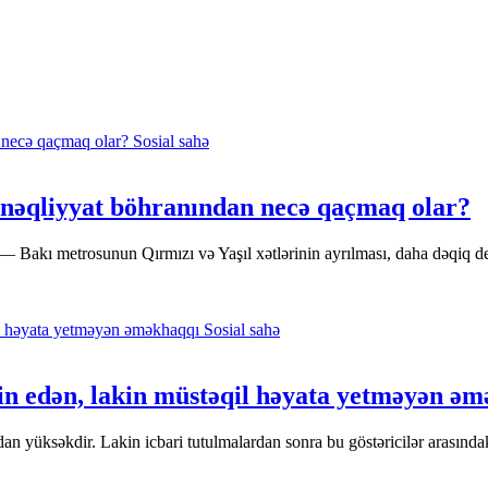
Sosial sahə
 nəqliyyat böhranından necə qaçmaq olar?
— Bakı metrosunun Qırmızı və Yaşıl xətlərinin ayrılması, daha dəqiq de
Sosial sahə
 edən, lakin müstəqil həyata yetməyən əm
əkdir. Lakin icbari tutulmalardan sonra bu göstəricilər arasındakı fə