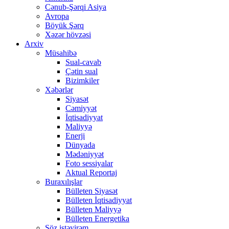
Cənub-Şərqi Asiya
Avropa
Böyük Şərq
Xəzər hövzəsi
Arxiv
Müsahibə
Sual-cavab
Çətin sual
Bizimkiler
Xəbərlər
Siyasət
Cəmiyyət
İqtisadiyyat
Maliyyə
Enerji
Dünyada
Mədəniyyət
Foto sessiyalar
Aktual Reportaj
Buraxılışlar
Bülleten Siyasət
Bülleten İqtisadiyyat
Bülleten Maliyyə
Bülleten Energetika
Söz istəyirəm