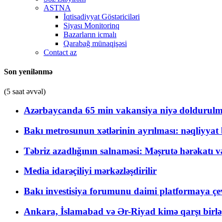
ASTNA
İqtisadiyyat Göstəriciləri
Siyası Monitorinq
Bazarların icmalı
Qarabağ münaqişəsi
Contact az
Son yenilənmə
(5 saat əvvəl)
Azərbaycanda 65 min vakansiya niyə doldurulm
Bakı metrosunun xətlərinin ayrılması: nəqliyya
Təbriz azadlığının salnaməsi: Məşrutə hərəkatı v
Media idarəçiliyi mərkəzləşdirilir
Bakı investisiya forumunu daimi platformaya çevi
Ankara, İslamabad və Ər-Riyad kimə qarşı birlə