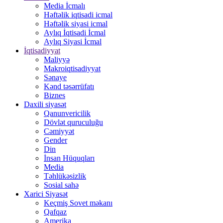
Media İcmalı
Həftəlik iqtisadi icmal
Həftəlik siyasi icmal
Aylıq İqtisadi İcmal
Aylıq Siyasi İcmal
İqtisadiyyat
Maliyyə
Makroiqtisadiyyat
Sənaye
Kənd təsərrüfatı
Biznes
Daxili siyasət
Qanunvericilik
Dövlət quruculuğu
Cəmiyyət
Gender
Din
İnsan Hüquqları
Media
Təhlükəsizlik
Sosial sahə
Xarici Siyasət
Keçmiş Sovet məkanı
Qafqaz
Amerika