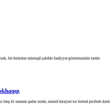
sək, bir-birindən müstəqil şəkildə fəaliyyət göstərməsinin təmin
əkhaqqı
rq 41 manata qədər azalır, mənzil kirayəsi isə formal profisiti dərin