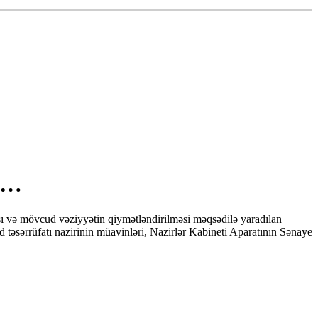
yi…
 və mövcud vəziyyətin qiymətləndirilməsi məqsədilə yaradılan
d təsərrüfatı nazirinin müavinləri, Nazirlər Kabineti Aparatının Sənaye