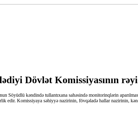
zlədiyi Dövlət Komissiyasının rə
n Söyüdlü kəndində tullantıxana sahəsində monitorinqlərin aparılması
ik edir. Komissiyaya səhiyyə nazirinin, fövqəladə hallar nazirinin, kən