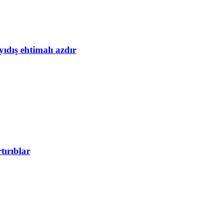
yıdış ehtimalı azdır
tırıblar