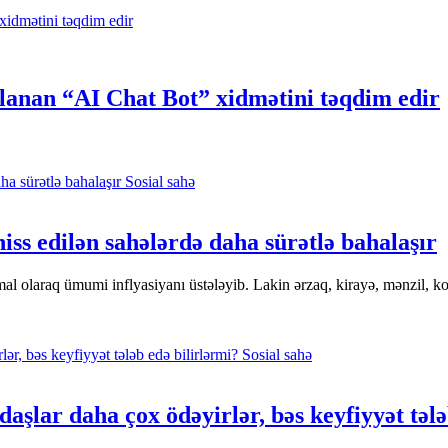
slanan “AI Chat Bot” xidmətini təqdim edir
Sosial sahə
iss edilən sahələrdə daha sürətlə bahalaşır
al olaraq ümumi inflyasiyanı üstələyib. Lakin ərzaq, kirayə, mənzil, ko
Sosial sahə
lar daha çox ödəyirlər, bəs keyfiyyət tələ