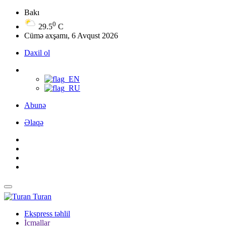
Bakı
0
29.5
C
Cümə axşamı, 6 Avqust 2026
Daxil ol
Abunə
Əlaqə
Turan
Ekspress təhlil
İcmallar