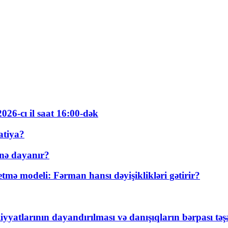
026-cı il saat 16:00-dək
atiya?
nə dayanır?
ə modeli: Fərman hansı dəyişiklikləri gətirir?
yyatlarının dayandırılması və danışıqların bərpası tə