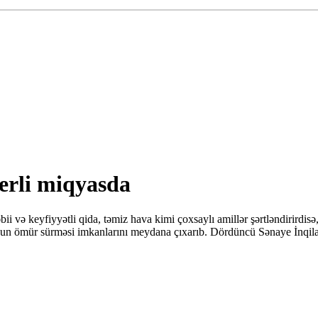
erli miqyasda
ii və keyfiyyətli qida, təmiz hava kimi çoxsaylı amillər şərtləndirirdisə
uzun ömür sürməsi imkanlarını meydana çıxarıb. Dördüncü Sənaye İnqilab