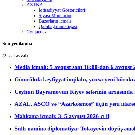
ASTNA
İqtisadiyyat Göstəriciləri
Siyası Monitorinq
Bazarların icmalı
Qarabağ münaqişəsi
Contact az
Son yenilənmə
(2 saat əvvəl)
Media icmalı: 5 avqust saat 16:00-dan 6 avqust 2
Gömrükdə keyfiyyət inqilabı, yoxsa yeni bürokr
Ceyhun Bayramovun Kiyev səfərinin arxasında 
AZAL, ASCO və “Azərkosmos” üçün yeni idarəetm
Məhkəmə icmalı: 3–5 avqust 2026-cı il
Sülh naminə diplomatiya: Tokayevin döyüş əməli