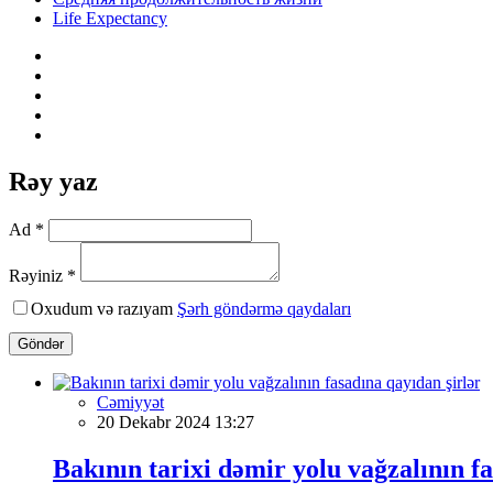
Life Expectancy
Rəy yaz
Ad *
Rəyiniz *
Oxudum və razıyam
Şərh göndərmə qaydaları
Göndər
Cəmiyyət
20 Dekabr 2024 13:27
Bakının tarixi dəmir yolu vağzalının f