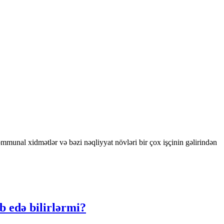
mmunal xidmətlər və bəzi nəqliyyat növləri bir çox işçinin gəlirindən
b edə bilirlərmi?