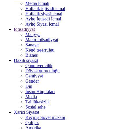
Media İcmalı
Həftəlik iqtisadi icmal
Həftəlik siyasi icmal
Aylıq İqtisadi İcmal
Aylıq Siyasi İcmal
İqtisadiyyat
Maliyyə
Makroiqtisadiyyat
Sənaye
Kənd təsərrüfatı
Biznes
Daxili siyasət
Qanunvericilik
Dövlət quruculuğu
Cəmiyyət
Gender
Din
İnsan Hüquqları
Media
Təhlükəsizlik
Sosial sahə
Xarici Siyasət
Keçmiş Sovet məkanı
Qafqaz
Amerika