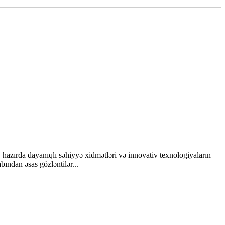
, hazırda dayanıqlı səhiyyə xidmətləri və innovativ texnologiyaların
ından əsas gözləntilər...