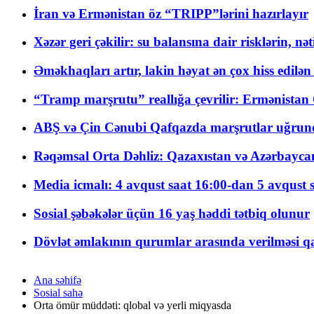
İran və Ermənistan öz “TRIPP”lərini hazırlayır
Xəzər geri çəkilir: su balansına dair risklərin, nə
Əməkhaqları artır, lakin həyat ən çox hiss edilən
“Tramp marşrutu” reallığa çevrilir: Ermənistan C
ABŞ və Çin Cənubi Qafqazda marşrutlar uğrund
Rəqəmsal Orta Dəhliz: Qazaxıstan və Azərbaycan Xə
Media icmalı: 4 avqust saat 16:00-dan 5 avqust 
Sosial şəbəkələr üçün 16 yaş həddi tətbiq olunur
Dövlət əmlakının qurumlar arasında verilməsi qay
Ana səhifə
Sosial sahə
Orta ömür müddəti: qlobal və yerli miqyasda