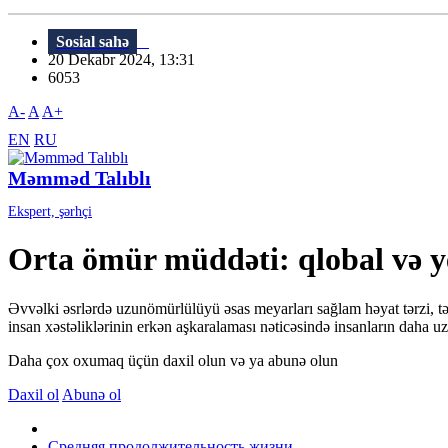
Sosial sahə
20 Dekabr 2024, 13:31
6053
A-
A
A+
EN
RU
Məmməd Talıblı
Ekspert, şərhçi
Orta ömür müddəti: qlobal və y
Əvvəlki əsrlərdə uzunömürlülüyü əsas meyarları sağlam həyat tərzi, təb
insan xəstəliklərinin erkən aşkaralaması nəticəsində insanların daha 
Daha çox oxumaq üçün daxil olun və ya abunə olun
Daxil ol
Abunə ol
Средняя продолжительность жизни