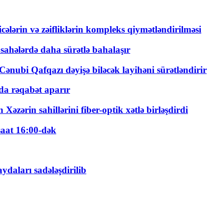
ticələrin və zəifliklərin kompleks qiymətləndirilməsi
 sahələrdə daha sürətlə bahalaşır
ənubi Qafqazı dəyişə biləcək layihəni sürətləndirir
a rəqabət aparır
zərin sahillərini fiber-optik xətlə birləşdirdi
saat 16:00-dək
daları sadələşdirilib