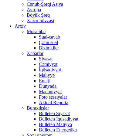
Cənub-Şərqi Asiya
Avropa
Böyük Şərq
Xəzər hövzəsi
Arxiv
Müsahibə
Sual-cavab
Çətin sual
Bizimkiler
Xəbərlər
Siyasət
Cəmiyyət
İqtisadiyyat
Maliyyə
Enerji
Dünyada
Mədəniyyət
Foto sessiyalar
Aktual Reportaj
Buraxılışlar
Bülleten Siyasət
Bülleten İqtisadiyyat
Bülleten Maliyyə
Bülleten Energetika
Söz istəyirəm