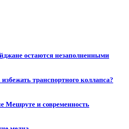
айджане остаются незаполненными
к избежать транспортного коллапса?
ие Мешруте и современность
ние медиа