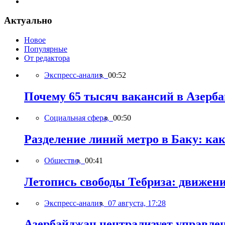
Актуально
Новое
Популярные
От редактора
Экспресс-анализ,
00:52
Почему 65 тысяч вакансий в Азерб
Социальная сфера,
00:50
Разделение линий метро в Баку: ка
Общество,
00:41
Летопись свободы Тебриза: движен
Экспресс-анализ,
07 августа, 17:28
Азербайджан централизует управле