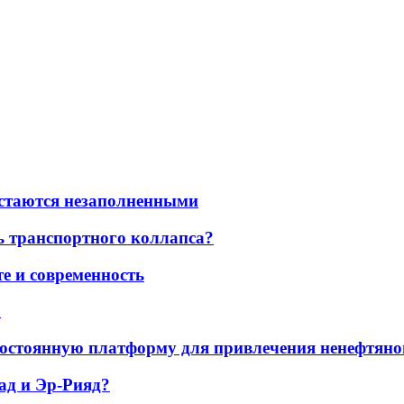
остаются незаполненными
ь транспортного коллапса?
е и современность
а
остоянную платформу для привлечения ненефтяно
ад и Эр-Рияд?