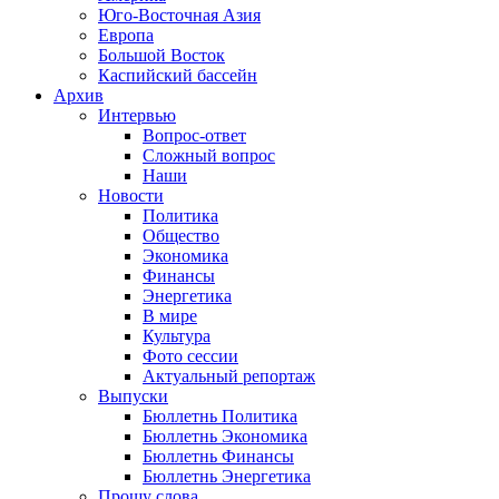
Юго-Восточная Азия
Европа
Большой Восток
Каспийский бассейн
Архив
Интервью
Вопрос-ответ
Сложный вопрос
Наши
Новости
Политика
Общество
Экономика
Финансы
Энергетика
В мире
Культура
Фото сессии
Актуальный репортаж
Выпуски
Бюллетнь Политика
Бюллетнь Экономика
Бюллетнь Финансы
Бюллетнь Энергетика
Прошу слова