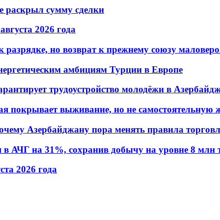
не раскрыл сумму сделки
 августа 2026 года
 разрядке, но возврат к прежнему союзу маловеро
энергетическим амбициям Турции в Европе
гарантирует трудоустройство молодёжи в Азербайд
ая покрывает выживание, но не самостоятельную 
почему Азербайджану пора менять правила торгов
в АЧГ на 31%, сохранив добычу на уровне 8 млн 
уста 2026 года