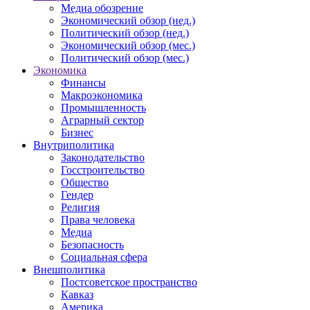
Медиа обозрение
Экономический обзор (нед.)
Политический обзор (нед.)
Экономический обзор (мес.)
Политический обзор (мес.)
Экономика
Финансы
Макроэкономика
Промышленность
Аграрный сектор
Бизнес
Внутриполитика
Законодательство
Госстроительство
Общество
Гендер
Религия
Права человека
Медиа
Безопасность
Социальная сфера
Внешполитика
Постсоветское пространство
Кавказ
Америка