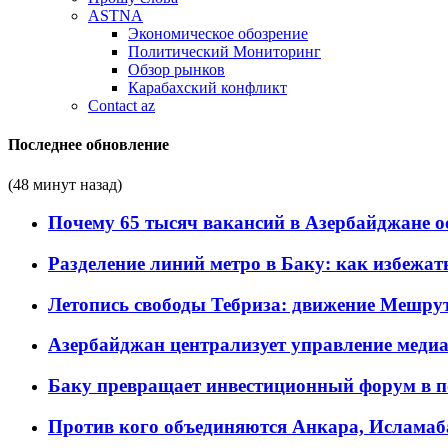
ASTNA
Экономическое обозрение
Политический Мониторинг
Обзор рынков
Карабахский конфликт
Contact az
Последнее обновление
(48 минут назад)
Почему 65 тысяч вакансий в Азербайджане 
Разделение линий метро в Баку: как избежат
Летопись свободы Тебриза: движение Мешрут
Азербайджан централизует управление меди
Баку превращает инвестиционный форум в п
Против кого объединяются Анкара, Исламаб