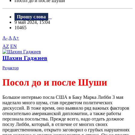
Посол до и после Шуши
Прошу слова
9 май 2024, 15:04
10465
A-
A
A+
AZ
EN
Шахин Гаджиев
Редактор
Посол до и после Шуши
Большое интервью посла США в Баку Марка Либби 3 мая
наделало много шума, став предметом политических
дискуссий. В тоже время, оно выявило ряд важных факторов
относительно американской дипломатии, а также работы
персонала посольства. Прежде всего, надо отдать должное
послу Либби, который, в отличие от многих своих
предшественников, открыто заговорил о грубых нарушениях