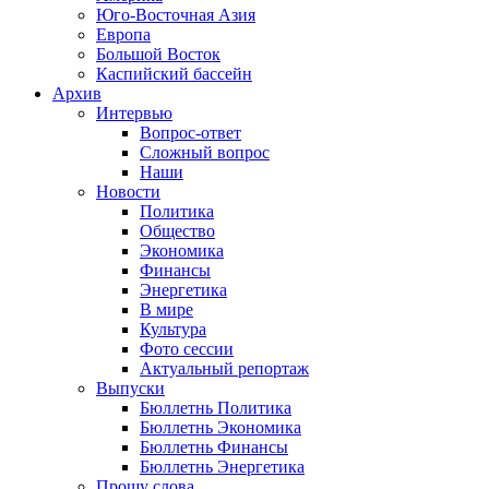
Юго-Восточная Азия
Европа
Большой Восток
Каспийский бассейн
Архив
Интервью
Вопрос-ответ
Сложный вопрос
Наши
Новости
Политика
Общество
Экономика
Финансы
Энергетика
В мире
Культура
Фото сессии
Актуальный репортаж
Выпуски
Бюллетнь Политика
Бюллетнь Экономика
Бюллетнь Финансы
Бюллетнь Энергетика
Прошу слова