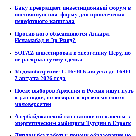
Баку превращает инвестиционный форум в
постоянную платформу для привлечения
ненефтяного капитала
Против кого объединяются Анкара,
Исламабад и Эр-Рияд?
SOFAZ инвестировал в энергетику Перу, но
не раскрыл сумму сделки
Медиаобозрение: С 16:00 6 августа до 16:00
7 августа 2026 года
После выборов Армения и Россия ищут путь
к разрядке, но возврат к прежнему союзу
маловероятен
Азербайджанский газ становится ключом к
энергетическим амбициям Турции в Европе
Диплом без работы: почему образование не