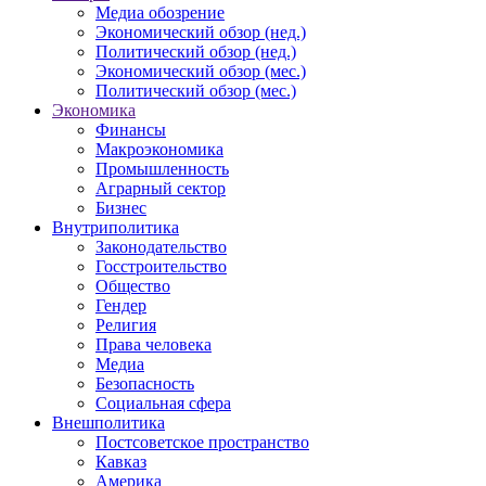
Медиа обозрение
Экономический обзор (нед.)
Политический обзор (нед.)
Экономический обзор (мес.)
Политический обзор (мес.)
Экономика
Финансы
Макроэкономика
Промышленность
Аграрный сектор
Бизнес
Внутриполитика
Законодательство
Госстроительство
Общество
Гендер
Религия
Права человека
Медиа
Безопасность
Социальная сфера
Внешполитика
Постсоветское пространство
Кавказ
Америка