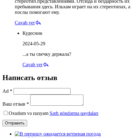
стереотип.представлениями. Отсюда и бездарность их
пребывания здесь. Ильхам играет на их стереотипах, а
послы помогают ему.
Cavab ver
Кудесник
2024-05-29
...а ты свечку держала?
Cavab ver
Написать отзыв
Ad *
Ваш отзыв *
Oxudum və razıyam
Şərh göndərmə qaydaları
Отправить