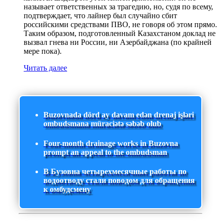
называет ответственных за трагедию, но, судя по всему,
подтверждает, что лайнер был случайно сбит
российскими средствами ПВО, не говоря об этом прямо.
Таким образом, подготовленный Казахстаном доклад не
вызвал гнева ни России, ни Азербайджана (по крайней
мере пока).
Читать далее
Buzovnada dörd ay davam edən drenaj işləri
ombudsmana müraciətə səbəb olub
Four-month drainage works in Buzovna
prompt an appeal to the ombudsman
В Бузовна четырехмесячные работы по
водоотводу стали поводом для обращения
к омбудсмену