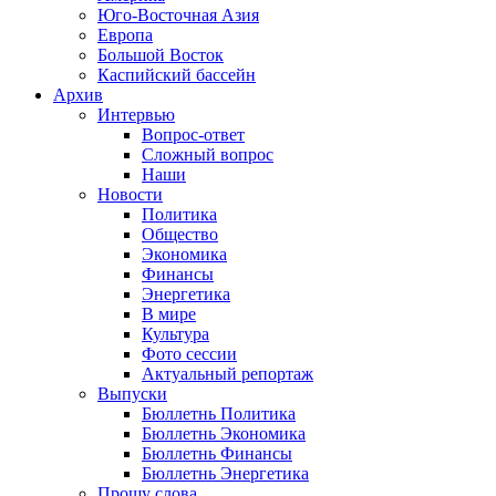
Юго-Восточная Азия
Европа
Большой Восток
Каспийский бассейн
Архив
Интервью
Вопрос-ответ
Сложный вопрос
Наши
Новости
Политика
Общество
Экономика
Финансы
Энергетика
В мире
Культура
Фото сессии
Актуальный репортаж
Выпуски
Бюллетнь Политика
Бюллетнь Экономика
Бюллетнь Финансы
Бюллетнь Энергетика
Прошу слова