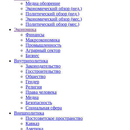
Медиа обозрение
Экономический обзор (нед.)
Политический обзор (нед.)
Экономический обзор (мес.)
Политический обзор (мес.)
Экономика
Финансы
Макроэкономика
Промышленность
Аграрный сектор
Бизнес
Внутриполитика
Законодательство
Госстроительство
Общество
Гендер
Религия
Права человека
Медиа
Безопасность
Социальная сфера
Внешполитика
Постсоветское пространство
Кавказ
Америка