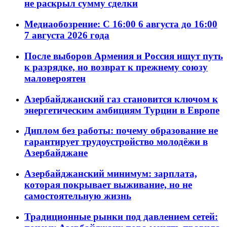
не раскрыл сумму сделки
Медиаобозрение: С 16:00 6 августа до 16:00
7 августа 2026 года
После выборов Армения и Россия ищут путь
к разрядке, но возврат к прежнему союзу
маловероятен
Азербайджанский газ становится ключом к
энергетическим амбициям Турции в Европе
Диплом без работы: почему образование не
гарантирует трудоустройство молодёжи в
Азербайджане
Азербайджанский минимум: зарплата,
которая покрывает выживание, но не
самостоятельную жизнь
Традиционные рынки под давлением сетей: