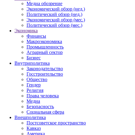
Медиа обозрение
Экономический обзор (нед.)
Политический обзор (нед.)
Экономический обзор (мес.)
Политический обзор (мес.)
Экономика
Финансы
Макроэкономика
Промышленность
Аграрный сектор
Бизнес
Внутриполитика
Законодательство
Госстроительство
Общество
Гендер
Религия
Права человека
Медиа
Безопасность
Социальная сфера
Внешполитика
Постсоветское пространство
Кавказ
Америка