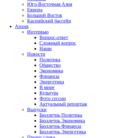
Юго-Восточная Азия
Европа
Большой Восток
Каспийский бассейн
Архив
Интервью
Вопрос-ответ
Сложный вопрос
Наши
Новости
Политика
Общество
Экономика
Финансы
Энергетика
В мире
Культура
Фото сессии
Актуальный репортаж
Выпуски
Бюллетнь Политика
Бюллетнь Экономика
Бюллетнь Финансы
Бюллетнь Энергетика
Прошу слова