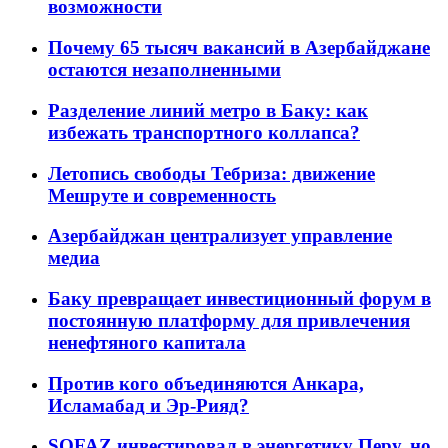
возможности
Почему 65 тысяч вакансий в Азербайджане
остаются незаполненными
Разделение линий метро в Баку: как
избежать транспортного коллапса?
Летопись свободы Тебриза: движение
Мешруте и современность
Азербайджан централизует управление
медиа
Баку превращает инвестиционный форум в
постоянную платформу для привлечения
ненефтяного капитала
Против кого объединяются Анкара,
Исламабад и Эр-Рияд?
SOFAZ инвестировал в энергетику Перу, но