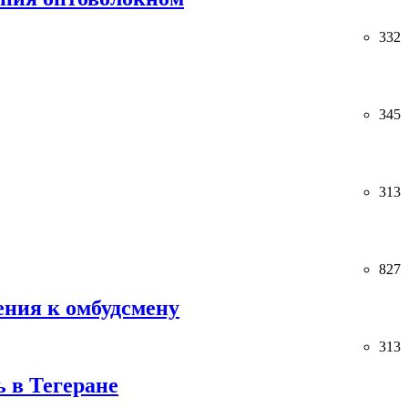
332
345
313
827
ения к омбудсмену
313
ь в Тегеране