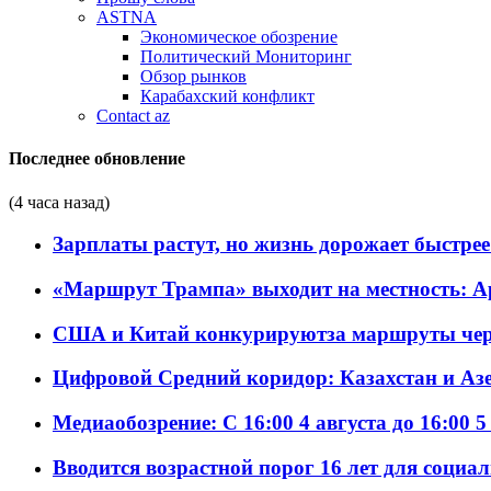
ASTNA
Экономическое обозрение
Политический Мониторинг
Обзор рынков
Карабахский конфликт
Contact az
Последнее обновление
(4 часа назад)
Зарплаты растут, но жизнь дорожает быстрее т
«Маршрут Трампа» выходит на местность: А
США и Китай конкурируютза маршруты че
Цифровой Средний коридор: Казахстан и Аз
Медиаобозрение: С 16:00 4 августа до 16:00 5
Вводится возрастной порог 16 лет для социа