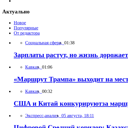
Актуально
Новое
Популярные
От редактора
Социальная сфера,
01:38
Зарплаты растут, но жизнь дорожает 
Кавказ,
01:06
«Маршрут Трампа» выходит на мест
Кавказ,
00:32
США и Китай конкурируютза марш
Экспресс-анализ,
05 августа, 18:11
Цифровой Средний коридор: Казахс