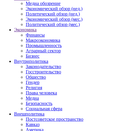
Медиа обозрение
Экономический обзор (нед.)
Политический обзор (нед.)
Экономический обзор (мес.)
Политический обзор (мес.)
Экономика
Финансы
Макроэкономика
Промышленность
Аграрный сектор
Бизнес
Внутриполитика
Законодательство
Госстроительство
Общество
Гендер
Религия
Права человека
Медиа
Безопасность
Социальная сфера
Внешполитика
Постсоветское пространство
Кавказ
Америка