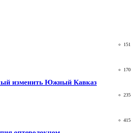
151
170
обный изменить Южный Кавказ
235
415
спия оптоволокном