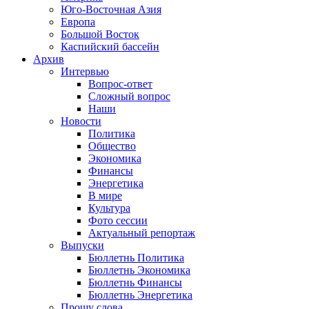
Юго-Восточная Азия
Европа
Большой Восток
Каспийский бассейн
Архив
Интервью
Вопрос-ответ
Сложный вопрос
Наши
Новости
Политика
Общество
Экономика
Финансы
Энергетика
В мире
Культура
Фото сессии
Актуальный репортаж
Выпуски
Бюллетнь Политика
Бюллетнь Экономика
Бюллетнь Финансы
Бюллетнь Энергетика
Прошу слова