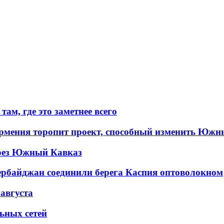
ам, где это заметнее всего
рмения торопит проект, способный изменить Южн
рез Южный Кавказ
ербайджан соединили берега Каспия оптоволокном
 августа
льных сетей