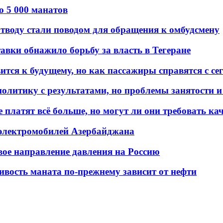
о 5 000 манатов
тводу стали поводом для обращения к омбудсмену
авки обнажило борьбу за власть в Тегеране
ится к будущему, но как пассажиры справятся с с
олитику с результатами, но проблемы занятости и
платят всё больше, но могут ли они требовать кач
 электромобилей Азербайджана
вое направление давления на Россию
ивость маната по-прежнему зависит от нефти