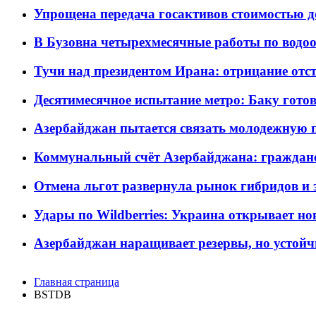
Упрощена передача госактивов стоимостью д
В Бузовна четырехмесячные работы по водоо
Тучи над президентом Ирана: отрицание отст
Десятимесячное испытание метро: Баку готов
Азербайджан пытается связать молодежную п
Коммунальный счёт Азербайджана: граждане 
Отмена льгот развернула рынок гибридов и
Удары по Wildberries: Украина открывает но
Азербайджан наращивает резервы, но устойч
Главная страница
BSTDB