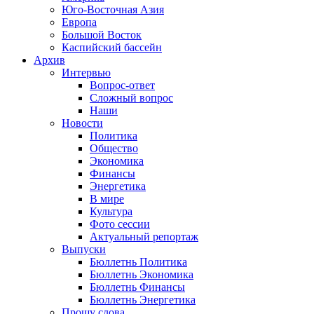
Юго-Восточная Азия
Европа
Большой Восток
Каспийский бассейн
Архив
Интервью
Вопрос-ответ
Сложный вопрос
Наши
Новости
Политика
Общество
Экономика
Финансы
Энергетика
В мире
Культура
Фото сессии
Актуальный репортаж
Выпуски
Бюллетнь Политика
Бюллетнь Экономика
Бюллетнь Финансы
Бюллетнь Энергетика
Прошу слова