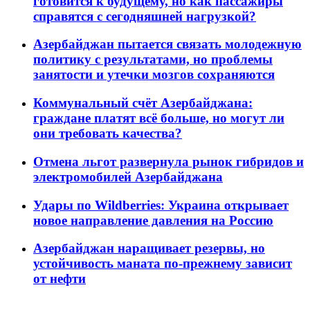
готовится к будущему, но как пассажиры
справятся с сегодняшней нагрузкой?
Азербайджан пытается связать молодежную
политику с результатами, но проблемы
занятости и утечки мозгов сохраняются
Коммунальный счёт Азербайджана:
граждане платят всё больше, но могут ли
они требовать качества?
Отмена льгот развернула рынок гибридов и
электромобилей Азербайджана
Удары по Wildberries: Украина открывает
новое направление давления на Россию
Азербайджан наращивает резервы, но
устойчивость маната по-прежнему зависит
от нефти