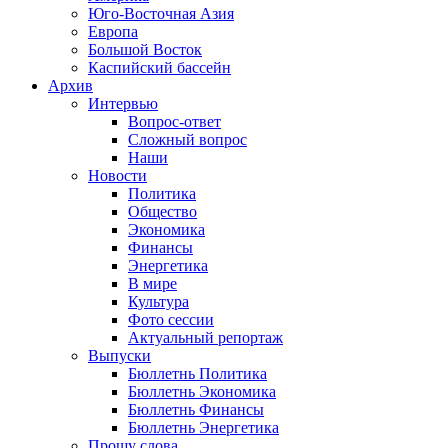
Юго-Восточная Азия
Европа
Большой Восток
Каспийский бассейн
Архив
Интервью
Вопрос-ответ
Сложный вопрос
Наши
Новости
Политика
Общество
Экономика
Финансы
Энергетика
В мире
Культура
Фото сессии
Актуальный репортаж
Выпуски
Бюллетнь Политика
Бюллетнь Экономика
Бюллетнь Финансы
Бюллетнь Энергетика
Прошу слова