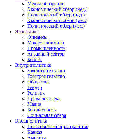
Медиа обозрение
Экономический обзор (нед.)
Политический обзор (нед.)
Экономический обзор (мес.)
Политический обзор (мес.)
Экономика
Финансы
Макроэкономика
Промышленность
Аграрный сектор
Бизнес
Внутриполитика
Законодательство
Госстроительство
Общество
Гендер
Религия
Права человека
Медиа
Безопасность
Социальная сфера
Внешполитика
Постсоветское пространство
Кавказ
Америка