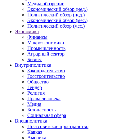
Медиа обозрение
Экономический обзор (нед.)
Политический обзор (нед.)
Экономический обзор (мес.)
Политический обзор (мес.)
Экономика
Финансы
Макроэкономика
Промышленность
Аграрный сектор
Бизнес
Внутриполитика
Законодательство
Госстроительство
Общество
Гендер
Религия
Права человека
Медиа
Безопасность
Социальная сфера
Внешполитика
Постсоветское пространство
Кавказ
Америка