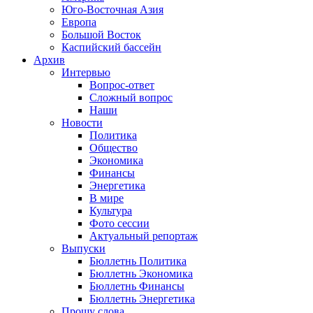
Юго-Восточная Азия
Европа
Большой Восток
Каспийский бассейн
Архив
Интервью
Вопрос-ответ
Сложный вопрос
Наши
Новости
Политика
Общество
Экономика
Финансы
Энергетика
В мире
Культура
Фото сессии
Актуальный репортаж
Выпуски
Бюллетнь Политика
Бюллетнь Экономика
Бюллетнь Финансы
Бюллетнь Энергетика
Прошу слова