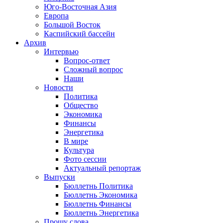
Юго-Восточная Азия
Европа
Большой Восток
Каспийский бассейн
Архив
Интервью
Вопрос-ответ
Сложный вопрос
Наши
Новости
Политика
Общество
Экономика
Финансы
Энергетика
В мире
Культура
Фото сессии
Актуальный репортаж
Выпуски
Бюллетнь Политика
Бюллетнь Экономика
Бюллетнь Финансы
Бюллетнь Энергетика
Прошу слова