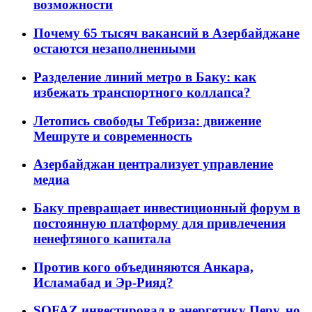
возможности
Почему 65 тысяч вакансий в Азербайджане
остаются незаполненными
Разделение линий метро в Баку: как
избежать транспортного коллапса?
Летопись свободы Тебриза: движение
Мешруте и современность
Азербайджан централизует управление
медиа
Баку превращает инвестиционный форум в
постоянную платформу для привлечения
ненефтяного капитала
Против кого объединяются Анкара,
Исламабад и Эр-Рияд?
SOFAZ инвестировал в энергетику Перу, но