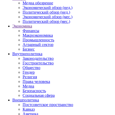
Медиа обозрение
Экономический обзор (нед.)
Политический обзор (нед.)
Экономический обзор (мес.)
Политический обзор (мес.)
Экономика
Финансы
Макроэкономика
Промышленность
Аграрный сектор
Бизнес
Внутриполитика
Законодательство
Госстроительство
Общество
Гендер
Религия
Права человека
Медиа
Безопасность
Социальная сфера
Внешполитика
Постсоветское пространство
Кавказ
Америка