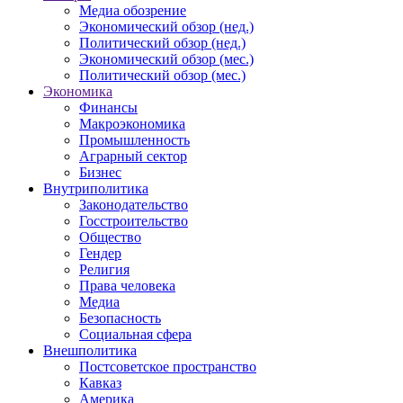
Медиа обозрение
Экономический обзор (нед.)
Политический обзор (нед.)
Экономический обзор (мес.)
Политический обзор (мес.)
Экономика
Финансы
Макроэкономика
Промышленность
Аграрный сектор
Бизнес
Внутриполитика
Законодательство
Госстроительство
Общество
Гендер
Религия
Права человека
Медиа
Безопасность
Социальная сфера
Внешполитика
Постсоветское пространство
Кавказ
Америка