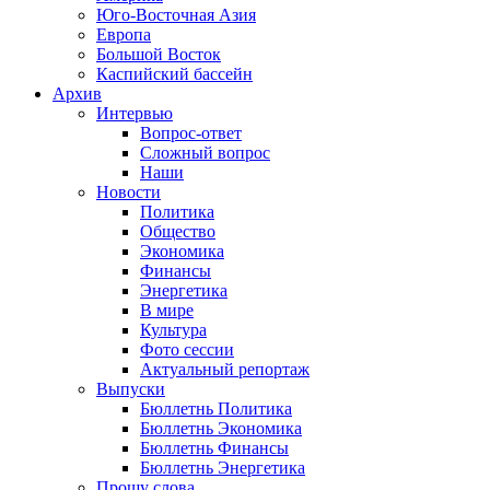
Юго-Восточная Азия
Европа
Большой Восток
Каспийский бассейн
Архив
Интервью
Вопрос-ответ
Сложный вопрос
Наши
Новости
Политика
Общество
Экономика
Финансы
Энергетика
В мире
Культура
Фото сессии
Актуальный репортаж
Выпуски
Бюллетнь Политика
Бюллетнь Экономика
Бюллетнь Финансы
Бюллетнь Энергетика
Прошу слова