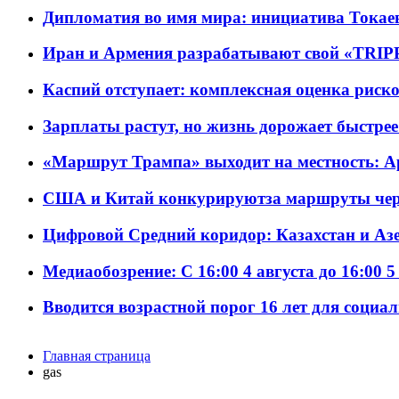
Дипломатия во имя мира: инициатива Токаев
Иран и Армения разрабатывают свой «TRIP
Каспий отступает: комплексная оценка риско
Зарплаты растут, но жизнь дорожает быстрее т
«Маршрут Трампа» выходит на местность: А
США и Китай конкурируютза маршруты че
Цифровой Средний коридор: Казахстан и Аз
Медиаобозрение: С 16:00 4 августа до 16:00 5
Вводится возрастной порог 16 лет для социа
Главная страница
gas