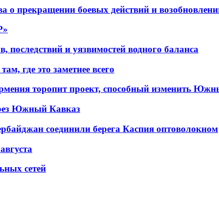
а о прекращении боевых действий и возобновлени
P»
в, последствий и уязвимостей водного баланса
ам, где это заметнее всего
рмения торопит проект, способный изменить Южн
рез Южный Кавказ
ербайджан соединили берега Каспия оптоволокном
 августа
льных сетей