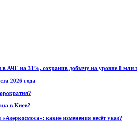
в АЧГ на 31%, сохранив добычу на уровне 8 млн 
уста 2026 года
бюрократия?
ана в Киев?
«Азеркосмоса»: какие изменения несёт указ?